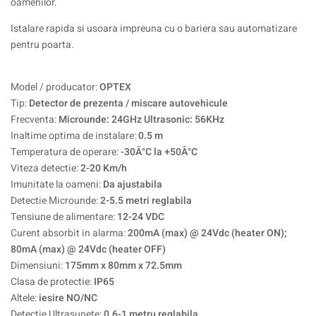
oamenilor.
Istalare rapida si usoara impreuna cu o bariera sau automatizare
pentru poarta.
Model / producator:
OPTEX
Tip:
Detector de prezenta / miscare autovehicule
Frecventa:
Microunde: 24GHz Ultrasonic: 56KHz
Inaltime optima de instalare:
0.5 m
Temperatura de operare:
-30Â°C la +50Â°C
Viteza detectie:
2-20 Km/h
Imunitate la oameni:
Da ajustabila
Detectie Microunde:
2-5.5 metri reglabila
Tensiune de alimentare:
12-24 VDC
Curent absorbit in alarma:
200mA (max) @ 24Vdc (heater ON);
80mA (max) @ 24Vdc (heater OFF)
Dimensiuni:
175mm x 80mm x 72.5mm
Clasa de protectie:
IP65
Altele:
iesire NO/NC
Detectie Ultrasunete:
0.6-1 metru reglabila