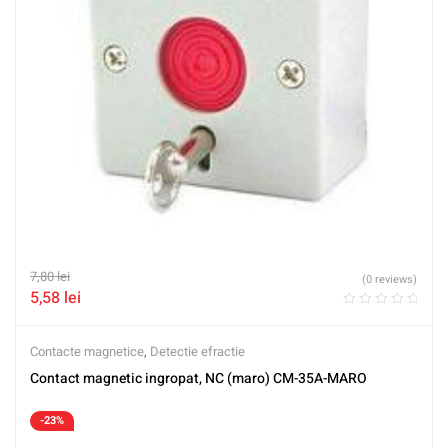
7,80
lei
(0 reviews)
5,58
lei
Contacte magnetice
,
Detectie efractie
Contact magnetic ingropat, NC (maro) CM-35A-MARO
-23%