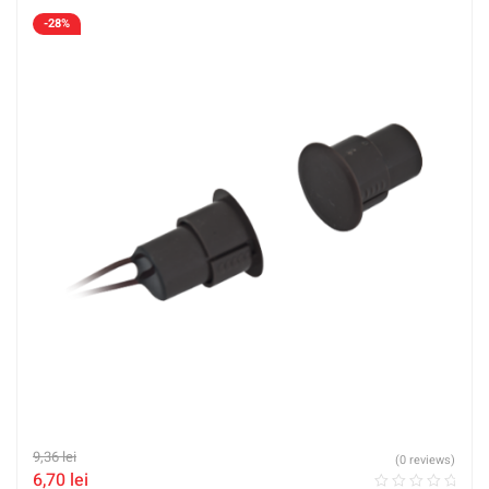
-28%
9,36
lei
(0 reviews)
6,70
lei