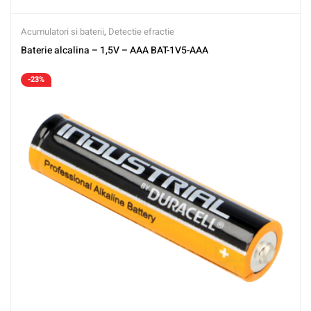
Acumulatori si baterii
,
Detectie efractie
Baterie alcalina – 1,5V – AAA BAT-1V5-AAA
-23%