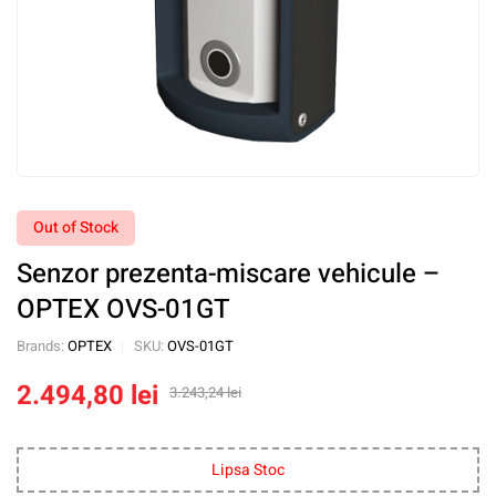
Out of Stock
Senzor prezenta-miscare vehicule –
OPTEX OVS-01GT
Brands:
OPTEX
SKU:
OVS-01GT
2.494,80
lei
3.243,24
lei
Lipsa Stoc