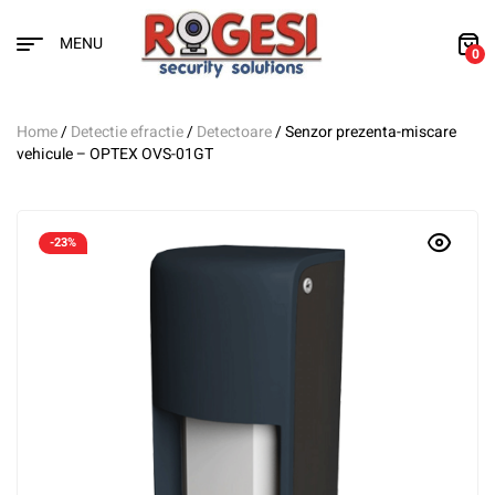
MENU
0
Home
/
Detectie efractie
/
Detectoare
/ Senzor prezenta-miscare
vehicule – OPTEX OVS-01GT
-23%