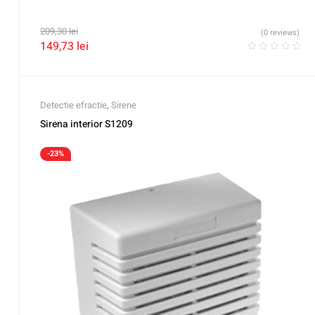
209,30
lei
(0 reviews)
149,73
lei
Detectie efractie
,
Sirene
Sirena interior S1209
-23%