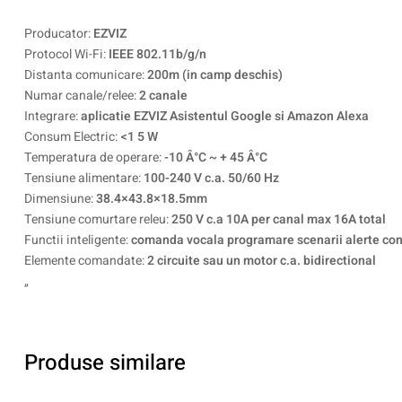
Producator:
EZVIZ
Protocol Wi-Fi:
IEEE 802.11b/g/n
Distanta comunicare:
200m (in camp deschis)
Numar canale/relee:
2 canale
Integrare:
aplicatie EZVIZ Asistentul Google si Amazon Alexa
Consum Electric:
<1 5 W
Temperatura de operare:
-10 Â°C ~ + 45 Â°C
Tensiune alimentare:
100-240 V c.a. 50/60 Hz
Dimensiune:
38.4×43.8×18.5mm
Tensiune comurtare releu:
250 V c.a 10A per canal max 16A total
Functii inteligente:
comanda vocala programare scenarii alerte co
Elemente comandate:
2 circuite sau un motor c.a. bidirectional
„
Produse similare