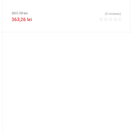
507,78
lei
(0 reviews)
363,26
lei