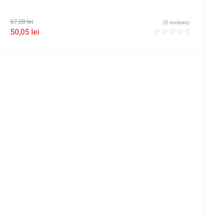
67,08
lei
(0 reviews)
50,05
lei