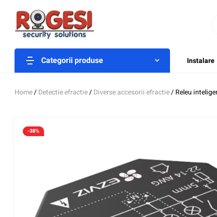
Categorii produse
Instalare
Home
/
Detectie efractie
/
Diverse accesorii efractie
/ Releu intelig
-38%