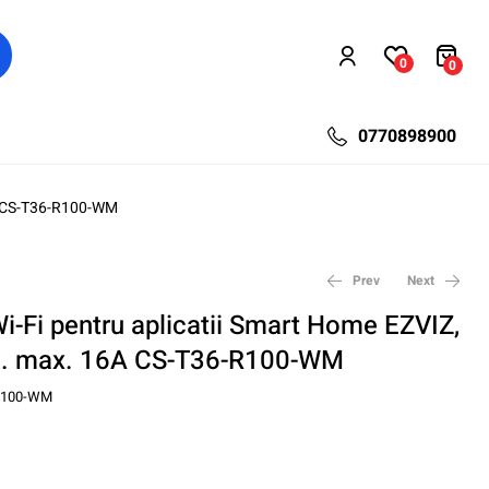
0
0
0770898900
6A CS-T36-R100-WM
Prev
Next
Wi-Fi pentru aplicatii Smart Home EZVIZ,
a. max. 16A CS-T36-R100-WM
217,92
64,32
lei
lei
104,52
354,12
lei
lei
R100-WM