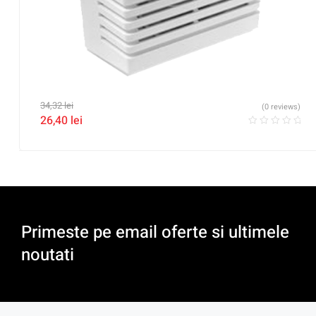
34,32
lei
(0 reviews)
26,40
lei
Primeste pe email oferte si ultimele
noutati