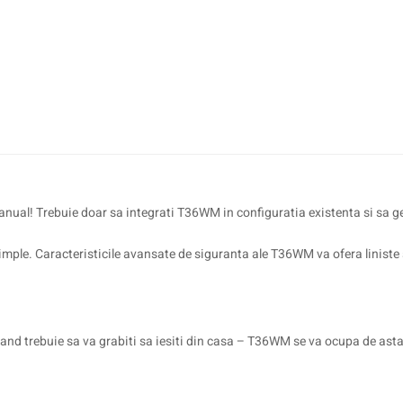
 manual! Trebuie doar sa integrati T36WM in configuratia existenta si sa 
imple. Caracteristicile avansate de siguranta ale T36WM va ofera liniste 
ci cand trebuie sa va grabiti sa iesiti din casa – T36WM se va ocupa de a