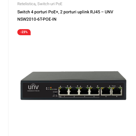
Retelistica
,
Switch-uri PoE
Switch 4 porturi PoE+, 2 porturi uplink RJ45 – UNV
NSW2010-6T-POE-IN
-23%