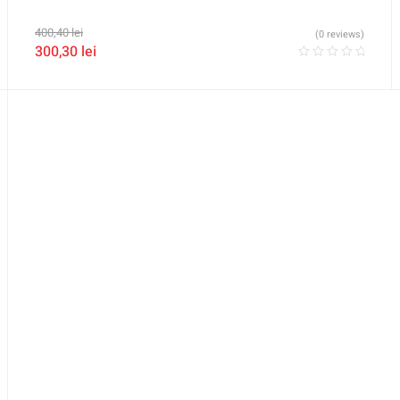
400,40
lei
(0 reviews)
300,30
lei