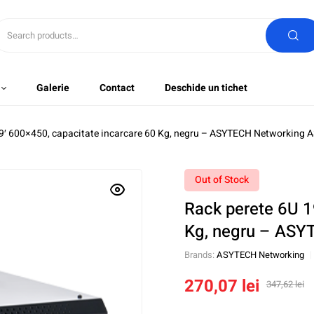
Galerie
Contact
Deschide un tichet
19′ 600×450, capacitate incarcare 60 Kg, negru – ASYTECH Networking
Out of Stock
Rack perete 6U 1
Kg, negru – AS
Brands:
ASYTECH Networking
270,07
lei
347,62
lei