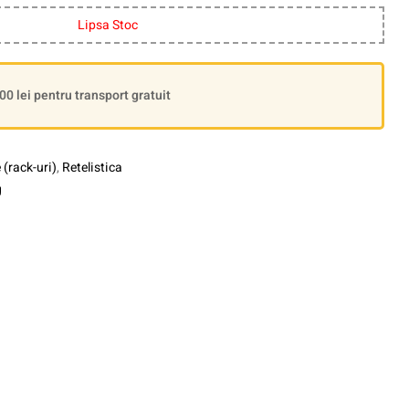
Lipsa Stoc
 lei pentru transport gratuit
(rack-uri)
,
Retelistica
g
le+
interest