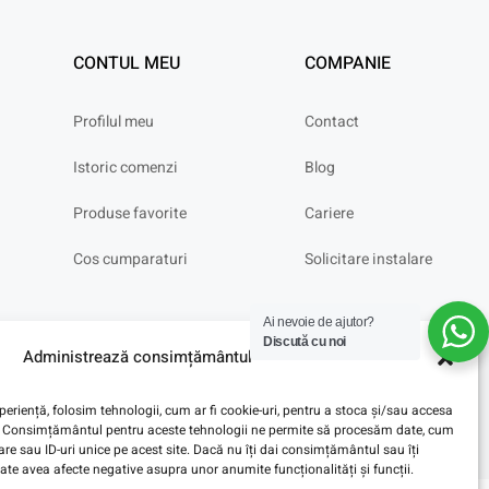
CONTUL MEU
COMPANIE
Profilul meu
Contact
Istoric comenzi
Blog
Produse favorite
Cariere
Cos cumparaturi
Solicitare instalare
Ai nevoie de ajutor?
Discută cu noi
Administrează consimțământul
eriență, folosim tehnologii, cum ar fi cookie-uri, pentru a stoca și/sau accesa
ve. Consimțământul pentru aceste tehnologii ne permite să procesăm date, cum
e sau ID-uri unice pe acest site. Dacă nu îți dai consimțământul sau îți
te avea afecte negative asupra unor anumite funcționalități și funcții.