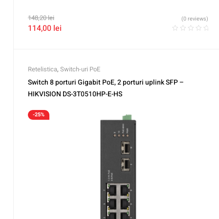
148,20
lei
(0 reviews)
114,00
lei
Retelistica
,
Switch-uri PoE
Switch 8 porturi Gigabit PoE, 2 porturi uplink SFP –
HIKVISION DS-3T0510HP-E-HS
-25%