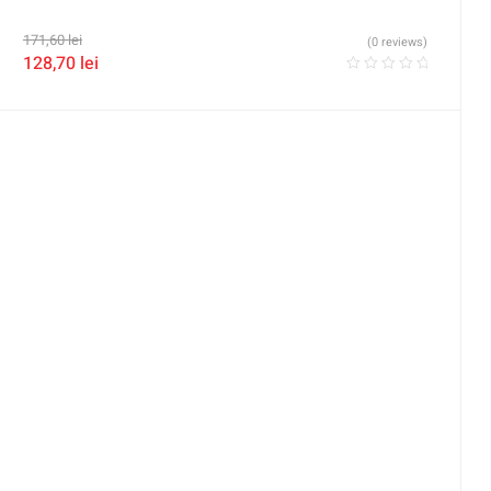
171,60
lei
(0 reviews)
128,70
lei