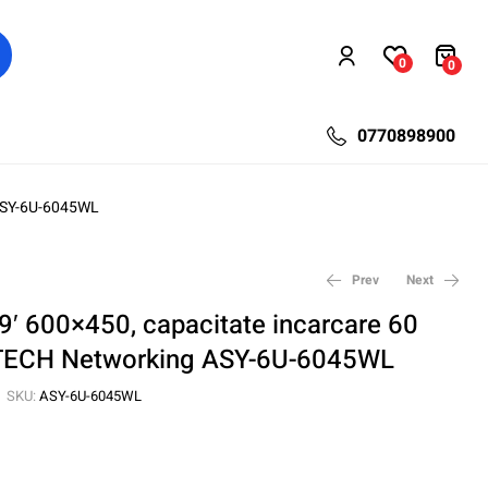
0
0
0770898900
 ASY-6U-6045WL
Prev
Next
9′ 600×450, capacitate incarcare 60
YTECH Networking ASY-6U-6045WL
102,51
247,20
lei
lei
136,50
374,92
lei
lei
SKU:
ASY-6U-6045WL