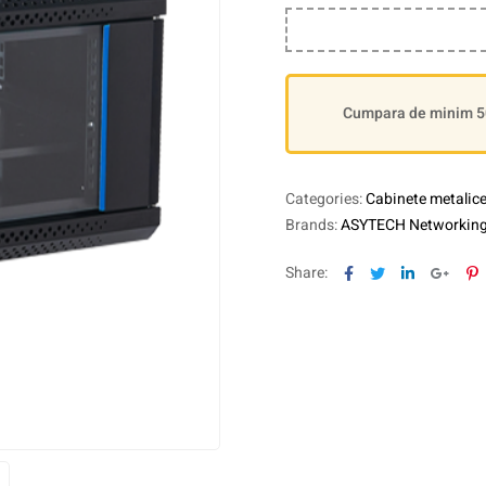
Cumpara de minim 500
Categories:
Cabinete metalice 
Brands:
ASYTECH Networkin
Facebook
Twitter
Linkedin
Goog
P
Share: