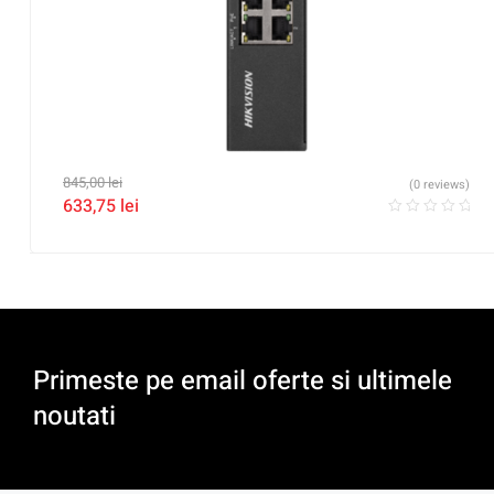
845,00
lei
(0 reviews)
633,75
lei
Primeste pe email oferte si ultimele
noutati