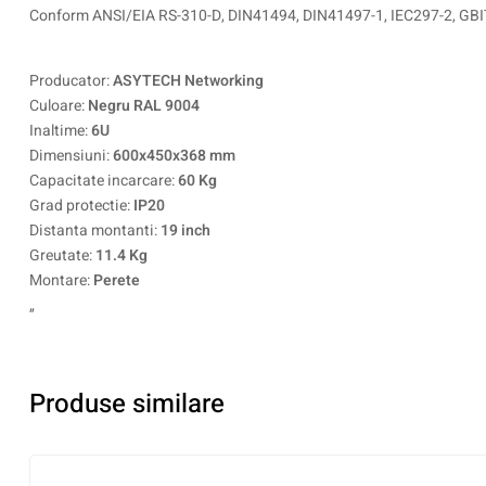
Conform ANSI/EIA RS-310-D, DIN41494, DIN41497-1, IEC297-2, GB
Producator:
ASYTECH Networking
Culoare:
Negru RAL 9004
Inaltime:
6U
Dimensiuni:
600x450x368 mm
Capacitate incarcare:
60 Kg
Grad protectie:
IP20
Distanta montanti:
19 inch
Greutate:
11.4 Kg
Montare:
Perete
„
Produse similare