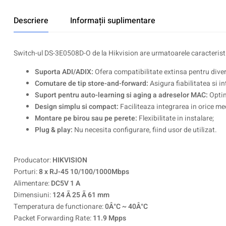
Descriere
Informații suplimentare
Switch-ul DS-3E0508D-O de la Hikvision are urmatoarele caracteristi
Suporta ADI/ADIX:
Ofera compatibilitate extinsa pentru diver
Comutare de tip store-and-forward:
Asigura fiabilitatea si i
Suport pentru auto-learning si aging a adreselor MAC:
Optim
Design simplu si compact:
Faciliteaza integrarea in orice me
Montare pe birou sau pe perete:
Flexibilitate in instalare;
Plug & play:
Nu necesita configurare, fiind usor de utilizat.
Producator:
HIKVISION
Porturi:
8 x RJ-45 10/100/1000Mbps
Alimentare:
DC5V 1 A
Dimensiuni:
124 Ã 25 Ã 61 mm
Temperatura de functionare:
0Â°C ~ 40Â°C
Packet Forwarding Rate:
11.9 Mpps