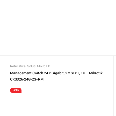
Retelistica
,
Solutii MikroTik
Management Switch 24 x Gigabit, 2 x SFP+, 1U – Mikrotik
CRS326-24G-2S+RM
-23%