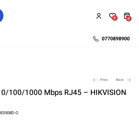
0
0
0770898900
Prev
Next
i 10/100/1000 Mbps RJ45 – HIKVISION
617,18
240,38
lei
lei
822,90
309,40
lei
lei
3E0508D-O