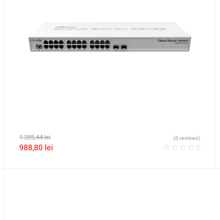
1.285,44
lei
(0 reviews)
988,80
lei