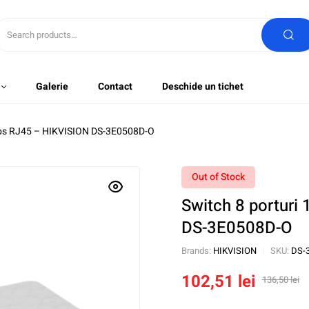
Galerie
Contact
Deschide un tichet
bps RJ45 – HIKVISION DS-3E0508D-O
Out of Stock
Switch 8 portur
DS-3E0508D-O
Brands:
HIKVISION
SKU:
DS-
102,51
lei
136,50
lei