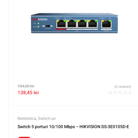
184,60
lei
(0 reviews)
138,45
lei
Retelistica
,
Switch-uri
Switch 5 porturi 10/100 Mbps – HIKVISION DS-3E0105D-E