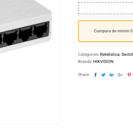
Cumpara de minim 500
Categories:
Retelistica
,
Switch
Brands:
HIKVISION
Facebook
Twitter
Linkedin
Goog
P
Share: