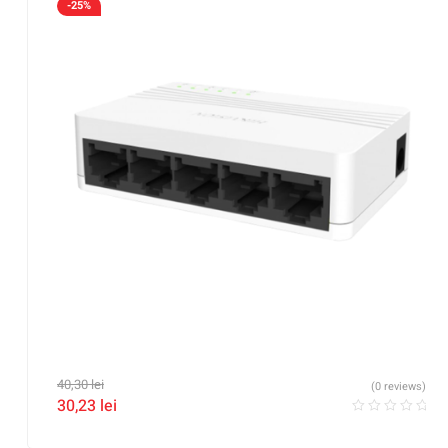
-25%
40,30
lei
(0 reviews)
30,23
lei