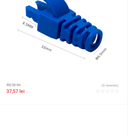
48,36
lei
(0 reviews)
37,57
lei