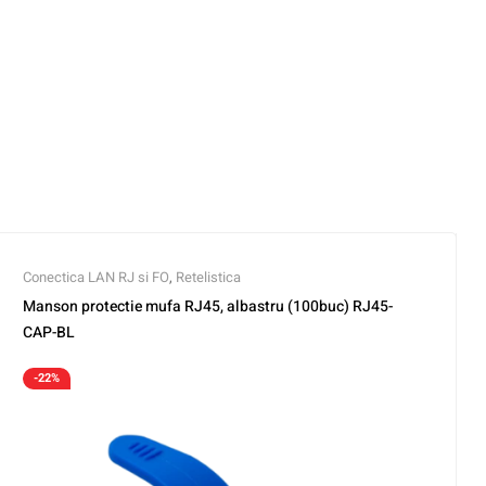
Conectica LAN RJ si FO
,
Retelistica
Manson protectie mufa RJ45, albastru (100buc) RJ45-
CAP-BL
-22%