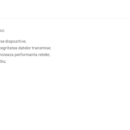
ci:
se dispozitive;
ntegritatea datelor transmise;
izeaza performanta retelei;
diu;