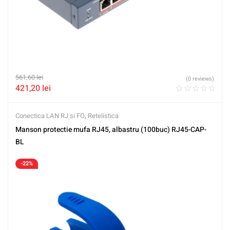
561,60
lei
(0 reviews)
421,20
lei
Conectica LAN RJ si FO
,
Retelistica
Manson protectie mufa RJ45, albastru (100buc) RJ45-CAP-
BL
-22%