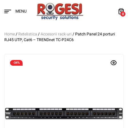
MENU
0
Home
/
Retelistica
/
Accesorii rack-uri
/ Patch Panel 24 porturi
RJ45 UTP, Cat6 – TRENDnet TC-P24C6
-34%