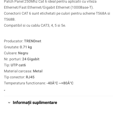
Patch Panel 250Mhz Cat 6 ideal pentru aplicatii cu viteza
Ethernet/Fast Ethernet/Gigabit Ethernet (1000Base-T).
Conectorii CAT 6 sunt etichetati pe culori pentru scheme T568A si
T568B.
Compatibil si cu cablu CAT3, 4, 5 si 5e.
Producator:
TRENDnet
Greutate:
0.71 kg
Culoare:
Negru
Nr. porturi:
24 Gigabit
Tip:
UTP cat6
Material carcasa:
Metal
Tip conector:
RJ45
Temperatura functionare:
-40Â°C ~+80Â°C
„
Informații suplimentare