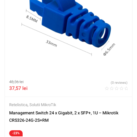
48,36
lei
(0 reviews)
37,57
lei
Retelistica
,
Solutii MikroTik
Management Switch 24 x Gigabit, 2 x SFP+, 1U – Mikrotik
CRS326-24G-2S+RM
-23%