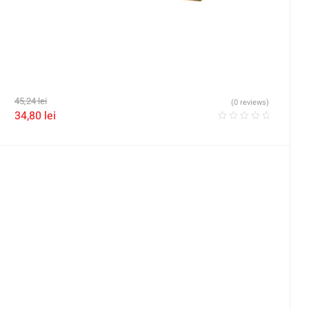
45,24
lei
(0 reviews)
34,80
lei