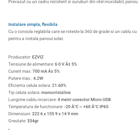
Prevazut cu un cadru rezistent si suruburi din otel inoxidabil, panoul
Instalare simpla, flexibila
Cu o consola reglabila care se roteste la 360 de grade si un cablu cu 
pentru a instala panoul solar.
Producator:
EZVIZ
Tensiune de alimentare:
6 0 V Â± 5%
Curent max:
700 mA Â± 5%
Putere max.:
4.2W
Eficienta celula solara:
21.60%
Tip celula solara:
monocristaline
Lungime cablu incarcare:
4 metri conector Micro USB
Temperatura de functionare:
-20 Â°C ~ +60 Â°C IP65
Dimensiuni:
222 6 x 155 9 x 14 9 mm
Greutate:
334gr
„