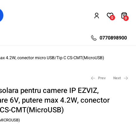
0
0
0770898900
e max 4.2W, conector micro USB/Tip C CS-CMT(MicroUSB)
Prev
Next
solara pentru camere IP EZVIZ,
are 6V, putere max 4.2W, conector
675,60
137,28
lei
lei
878,28
223,08
lei
lei
 CS-CMT(MicroUSB)
MICROUSB)