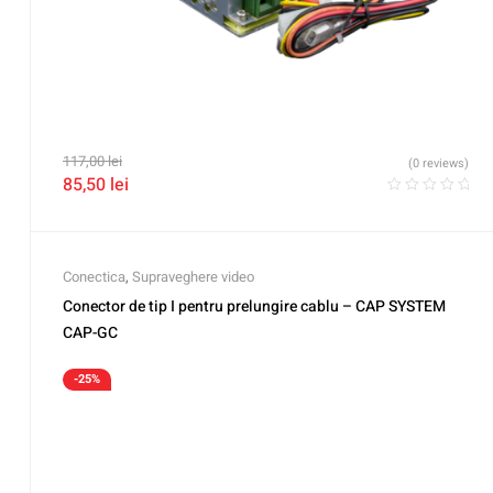
117,00
lei
(0 reviews)
85,50
lei
Conectica
,
Supraveghere video
Conector de tip I pentru prelungire cablu – CAP SYSTEM
CAP-GC
-25%