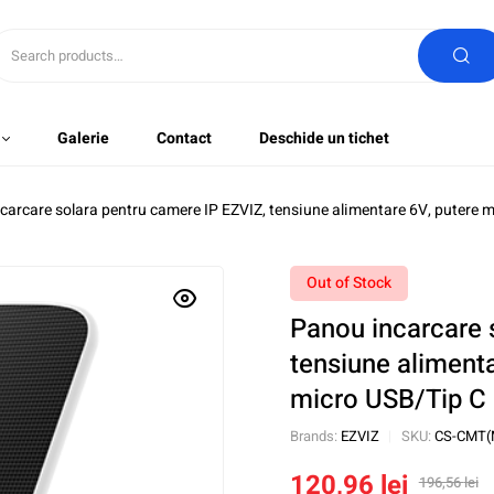
Galerie
Contact
Deschide un tichet
carcare solara pentru camere IP EZVIZ, tensiune alimentare 6V, puter
Out of Stock
Panou incarcare 
tensiune aliment
micro USB/Tip C
Brands:
EZVIZ
SKU:
CS-CMT(
120,96
lei
196,56
lei