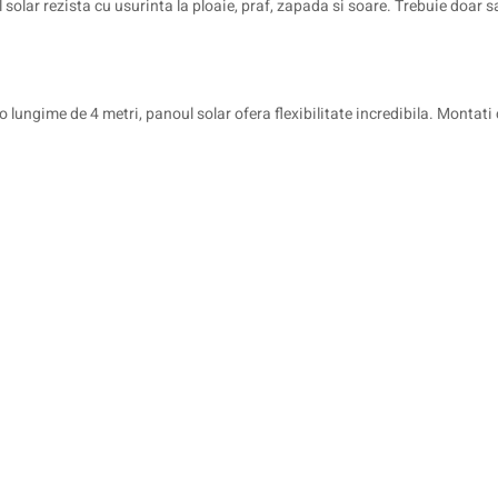
 solar rezista cu usurinta la ploaie, praf, zapada si soare. Trebuie doar s
o lungime de 4 metri, panoul solar ofera flexibilitate incredibila. Montati