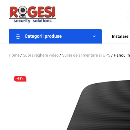
Categorii produse
Instalare
Home
/
Supraveghere video
/
Surse de alimentare si UPS
/ Panou in
-38%