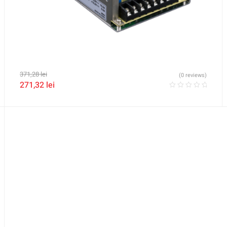
371,28
lei
(0 reviews)
271,32
lei