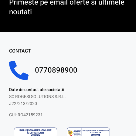
Primeste pe email oferte si ultimele
noutati
CONTACT
0770898900
Date de contact ale societatii
SC ROGESI SOLUTIONS S.R.L.
J22/213/2020
CUI: RO42159231