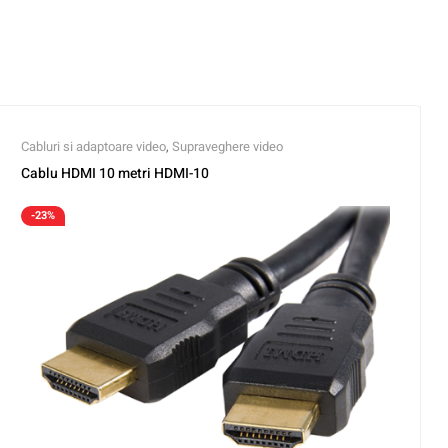
Cabluri si adaptoare video
,
Supraveghere video
Cablu HDMI 10 metri HDMI-10
-23%