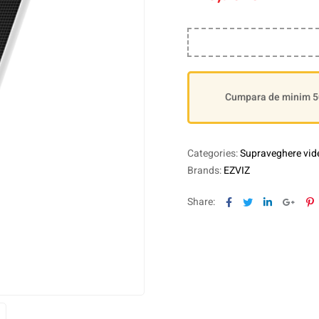
Cumpara de minim 500
Categories:
Supraveghere vid
Brands:
EZVIZ
Facebook
Twitter
Linkedin
Goog
P
Share: