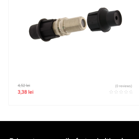
4,52
lei
(0 reviews)
3,38
lei