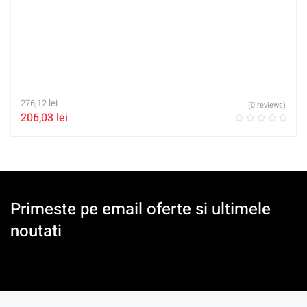
276,12
lei
(0 reviews)
206,03
lei
Primeste pe email oferte si ultimele
noutati