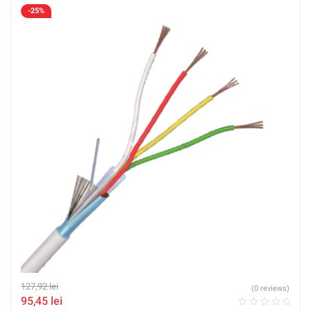
-25%
127,92
lei
(0 reviews)
95,45
lei