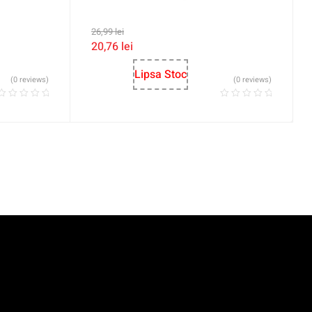
26,99
lei
20,76
lei
Lipsa Stoc
(0 reviews)
(0 reviews)