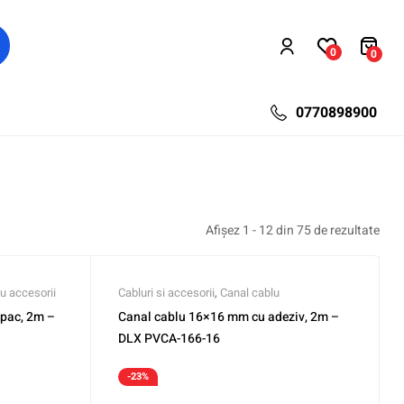
0
0
0770898900
Afișez 1 - 12 din 75 de rezultate
u accesorii
Cabluri si accesorii
,
Canal cablu
pac, 2m –
Canal cablu 16×16 mm cu adeziv, 2m –
DLX PVCA-166-16
-23%