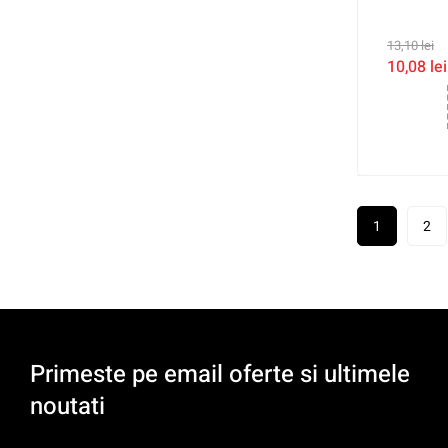
13,10
lei
10,08
lei
1
2
Primeste pe email oferte si ultimele
noutati