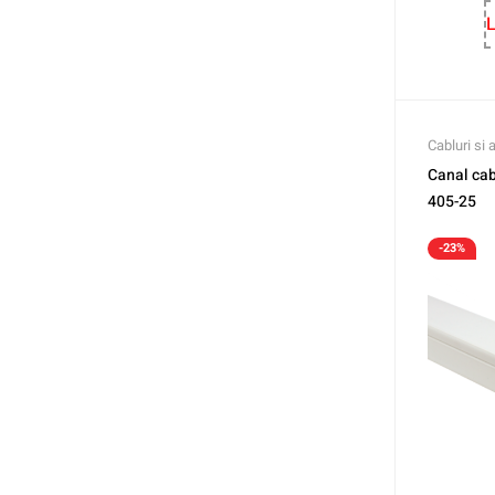
L
Cabluri si 
Canal ca
405-25
-23%