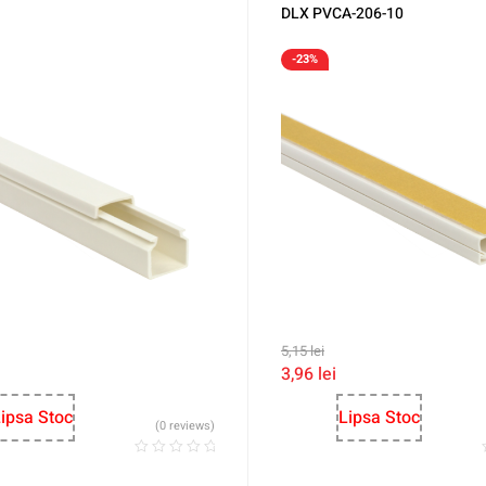
DLX PVCA-206-10
-23%
5,15
lei
3,96
lei
ipsa Stoc
Lipsa Stoc
(0 reviews)