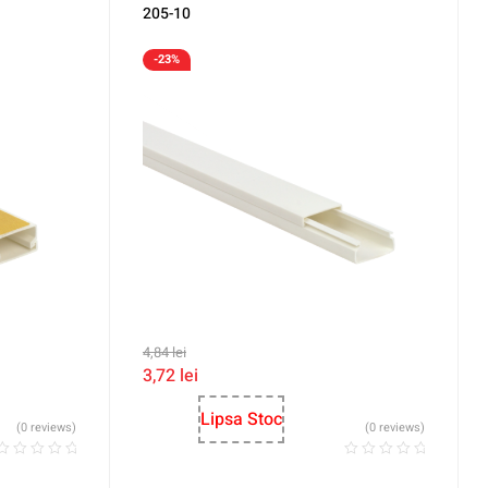
205-10
-23%
4,84
lei
3,72
lei
Lipsa Stoc
(0 reviews)
(0 reviews)