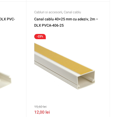
Cabluri si accesorii
,
Canal cablu
 DLX PVC-
Canal cablu 40×25 mm cu adeziv, 2m –
DLX PVCA-406-25
-23%
15,60
lei
12,00
lei