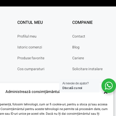
CONTUL MEU
COMPANIE
Profilul meu
Contact
Istoric comenzi
Blog
Produse favorite
Cariere
Cos cumparaturi
Solicitare instalare
Ai nevoie de ajutor?
Discută cu noi
Administrează consimțământul
eriență, folosim tehnologii, cum ar fi cookie-uri, pentru a stoca și/sau accesa
ve. Consimțământul pentru aceste tehnologii ne permite să procesăm date, cum
e sau ID-uri unice pe acest site. Dacă nu îți dai consimțământul sau îți