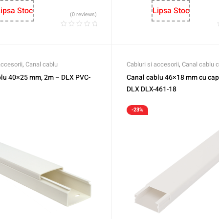
ipsa Stoc
Lipsa Stoc
(0 reviews)
accesorii
,
Canal cablu
Cabluri si accesorii
,
Canal cablu c
blu 40×25 mm, 2m – DLX PVC-
Canal cablu 46×18 mm cu cap
DLX DLX-461-18
-23%