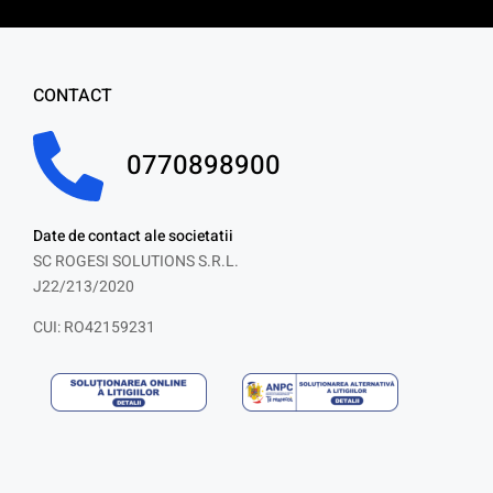
CONTACT
0770898900
Date de contact ale societatii
SC ROGESI SOLUTIONS S.R.L.
J22/213/2020
CUI: RO42159231