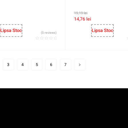
19,19
lei
14,76
lei
Lipsa Stoc
Lipsa Stoc
(0 reviews)
3
4
5
6
7