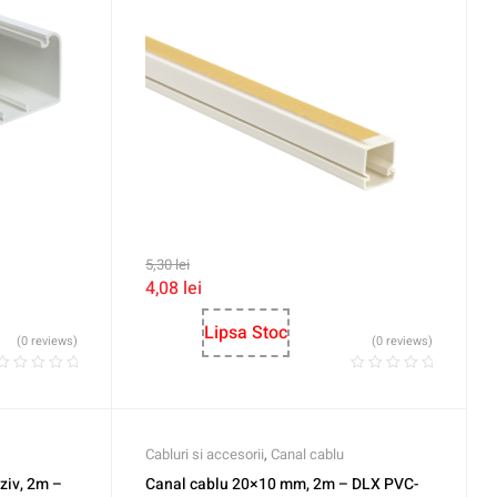
5,30
lei
4,08
lei
Lipsa Stoc
(0 reviews)
(0 reviews)
Cabluri si accesorii
,
Canal cablu
ziv, 2m –
Canal cablu 20×10 mm, 2m – DLX PVC-