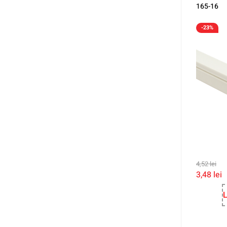
165-16
-23%
4,52
lei
3,48
lei
L