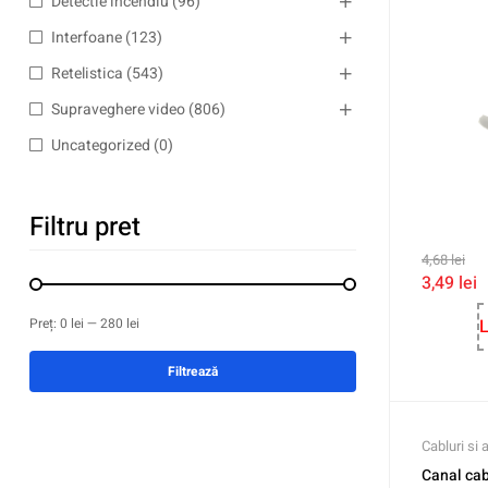
Detectie incendiu
(96)
Interfoane
(123)
Retelistica
(543)
Supraveghere video
(806)
Uncategorized
(0)
Filtru pret
4,68
lei
3,49
lei
L
Preț:
0 lei
—
280 lei
Filtrează
Cabluri si 
Canal ca