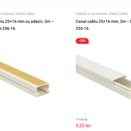
accesorii
,
Canal cablu
Cabluri si accesorii
,
Canal cablu
blu 25×16 mm cu adeziv, 2m –
Canal cablu 25×16 mm, 2m –
-256-16
255-16
-23%
7,18
lei
5,52
lei