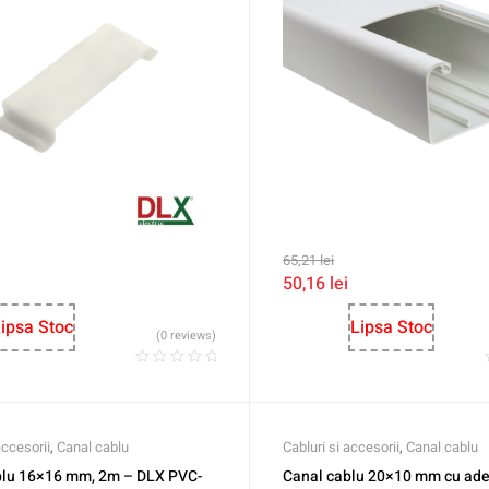
65,21
lei
50,16
lei
ipsa Stoc
Lipsa Stoc
(0 reviews)
accesorii
,
Canal cablu
Cabluri si accesorii
,
Canal cablu
blu 16×16 mm, 2m – DLX PVC-
Canal cablu 20×10 mm cu ade