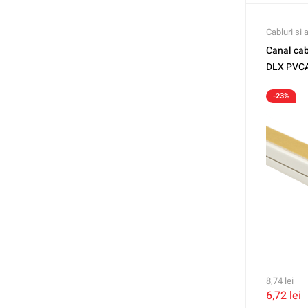
Cabluri si 
Canal ca
DLX PVCA
-23%
8,74
lei
6,72
lei