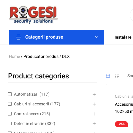
Categorii produse
Instalare
Home
/ Producator produs / DLX
Product categories
Automatizari
(117)
Cabluri si 
Cabluri si accesorii
(177)
Accesoriu 
102×50 m
Control acces
(215)
Detectie efractie
(332)
-25%