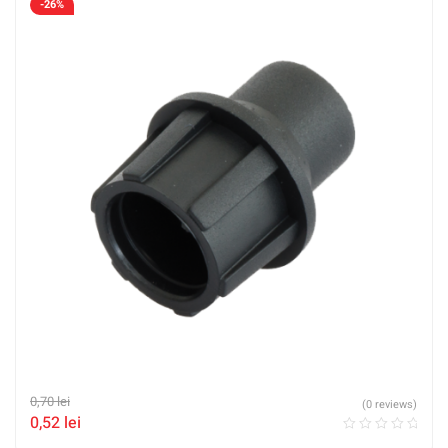
-26%
0,70
lei
(0 reviews)
0,52
lei