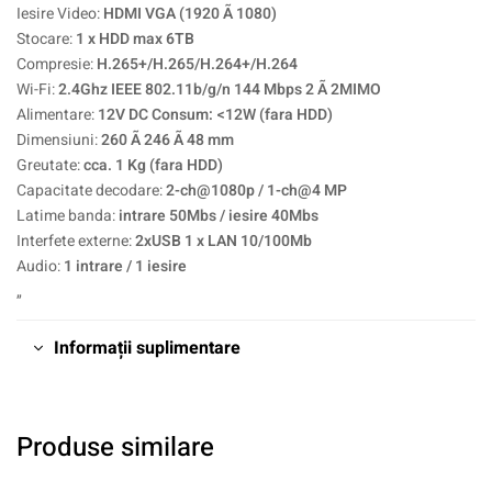
Iesire Video:
HDMI VGA (1920 Ã 1080)
Stocare:
1 x HDD max 6TB
Compresie:
H.265+/H.265/H.264+/H.264
Wi-Fi:
2.4Ghz IEEE 802.11b/g/n 144 Mbps 2 Ã 2MIMO
Alimentare:
12V DC Consum: <12W (fara HDD)
Dimensiuni:
260 Ã 246 Ã 48 mm
Greutate:
cca. 1 Kg (fara HDD)
Capacitate decodare:
2-ch@1080p / 1-ch@4 MP
Latime banda:
intrare 50Mbs / iesire 40Mbs
Interfete externe:
2xUSB 1 x LAN 10/100Mb
Audio:
1 intrare / 1 iesire
„
Informații suplimentare
Produse similare