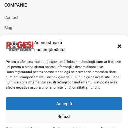
COMPANIE
Contact
Blog
Cariere
Administrează
Solicitare instalare
consimțământul
Pentru a oferi cea mai bună experiență, folosim tehnologii, cum ar fi cookie-
uri, pentru a stoca și/sau accesa informațiile despre dispozitive.
Consimțământul pentru aceste tehnologii ne permite să procesăm date,
cum ar fi comportamentul de navigare sau ID-uri unice pe acest site. Dacă
Copyright © 2025
Digitaz
.
nu îți dai consimțământul sau îți retragi consimțământul dat poate avea
afecte negative asupra unor anumite funcționalități și funcții.
Acceptă
Refuză