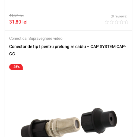
41,34
lei
(0 reviews)
31,80
lei
Conectica
,
Supraveghere video
Conector de tip I pentru prelungire cablu – CAP SYSTEM CAP-
GC
-25%