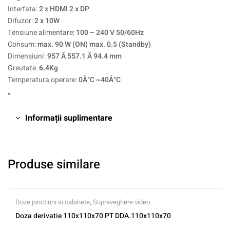
Interfata:
2 x HDMI 2 x DP
Difuzor:
2 x 10W
Tensiune alimentare:
100 – 240 V 50/60Hz
Consum:
max. 90 W (ON) max. 0.5 (Standby)
Dimensiuni:
957 Ã 557.1 Ã 94.4 mm
Greutate:
6.4Kg
Temperatura operare:
0Â°C ~40Â°C
„
Informații suplimentare
Produse similare
Doze jonctiuni si cabinete
,
Supraveghere video
Doza derivatie 110x110x70 PT DDA.110x110x70