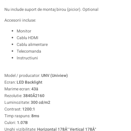
Nu include suport de montaj birou (picior). Optional
Accesorii incluse:
Monitor
Cablu HDMI
Cablu alimentare
Telecomanda
Instructiuni
Model / producator:
UNV (Uniview)
Ecran:
LED Backlight
Marime ecran:
43â
Rezolutie:
3840Ã2160
Luminozitate:
300 cd/m2
Contrast:
1200:1
Timp raspuns:
8ms
Culori:
1.07B
Unghi vizibilitate:
Horizontal 178Â° Vertical 178Â°