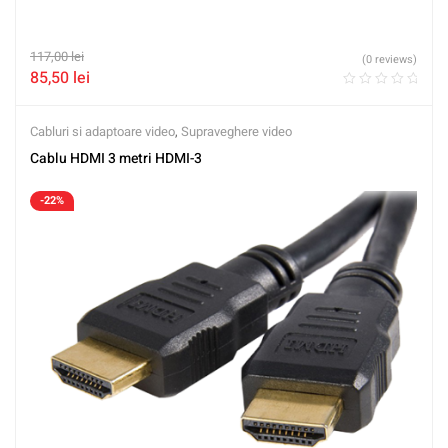
117,00
lei
(0 reviews)
85,50
lei
Cabluri si adaptoare video
,
Supraveghere video
Cablu HDMI 3 metri HDMI-3
-22%