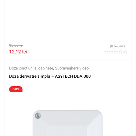
15,60
lei
(0 reviews)
12,12
lei
Doze jonctiuni si cabinete
,
Supraveghere video
Doza derivatie simpla – ASYTECH DDA.000
-28%