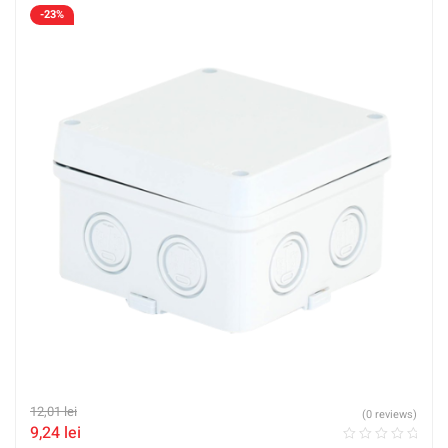
-23%
12,01
lei
(0 reviews)
9,24
lei