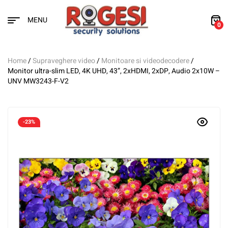
MENU
0
Home
/
Supraveghere video
/
Monitoare si videodecodere
/
Monitor ultra-slim LED, 4K UHD, 43”, 2xHDMI, 2xDP, Audio 2x10W –
UNV MW3243-F-V2
-23%