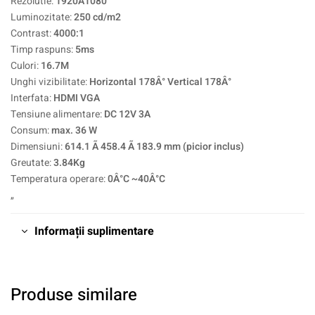
Rezolutie:
1920Ã1080
Luminozitate:
250 cd/m2
Contrast:
4000:1
Timp raspuns:
5ms
Culori:
16.7M
Unghi vizibilitate:
Horizontal 178Â° Vertical 178Â°
Interfata:
HDMI VGA
Tensiune alimentare:
DC 12V 3A
Consum:
max. 36 W
Dimensiuni:
614.1 Ã 458.4 Ã 183.9 mm (picior inclus)
Greutate:
3.84Kg
Temperatura operare:
0Â°C ~40Â°C
„
Informații suplimentare
Produse similare