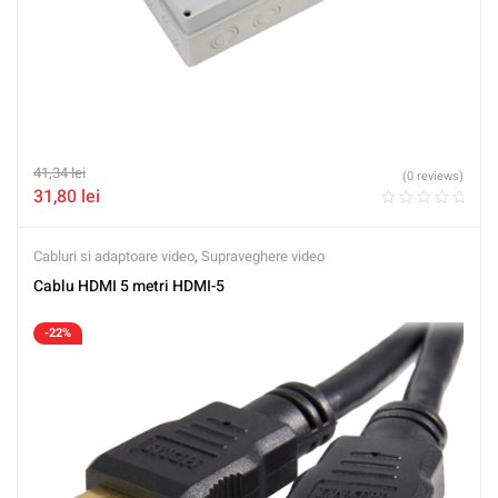
41,34
lei
(0 reviews)
31,80
lei
Cabluri si adaptoare video
,
Supraveghere video
Cablu HDMI 5 metri HDMI-5
-22%