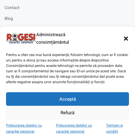
Contact
Blog
Cariere
Administrează
Solicitare instalare
consimțământul
Pentru a oferi cea mai bună experiență, folosim tehnologii, cum ar fi cookie-
uri, pentru a stoca și/sau accesa informațiile despre dispozitive.
Consimțământul pentru aceste tehnologii ne permite să procesăm date,
cum ar fi comportamentul de navigare sau ID-uri unice pe acest site. Dacă
Copyright © 2025
Digitaz
.
nu îți dai consimțământul sau îți retragi consimțământul dat poate avea
afecte negative asupra unor anumite funcționalități și funcții.
Acceptă
Refuză
Prelucrarea datelor cu
Prelucrarea datelor cu
Termeni si
caracter personal
caracter personal
conditii
Magazin
Cont
Wishlist