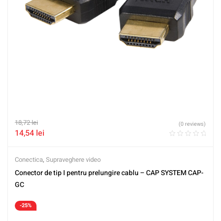
18,72
lei
(0 reviews)
14,54
lei
Conectica
,
Supraveghere video
Conector de tip I pentru prelungire cablu – CAP SYSTEM CAP-
GC
-25%