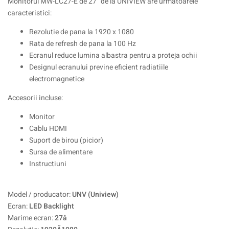
Monitorul MW-LC27-E de 27” de la UNIVIEW are urmatoarele
caracteristici:
Rezolutie de pana la 1920 x 1080
Rata de refresh de pana la 100 Hz
Ecranul reduce lumina albastra pentru a proteja ochii
Designul ecranului previne eficient radiatiile
electromagnetice
Accesorii incluse:
Monitor
Cablu HDMI
Suport de birou (picior)
Sursa de alimentare
Instructiuni
Model / producator:
UNV (Uniview)
Ecran:
LED Backlight
Marime ecran:
27â