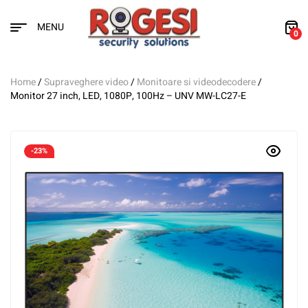
MENU
0
Home
/
Supraveghere video
/
Monitoare si videodecodere
/
Monitor 27 inch, LED, 1080P, 100Hz – UNV MW-LC27-E
-23%