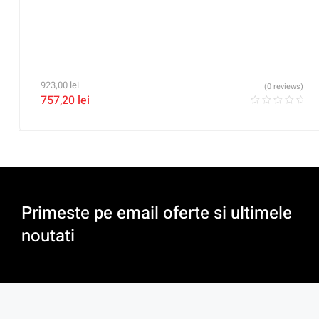
923,00
lei
(0 reviews)
757,20
lei
Primeste pe email oferte si ultimele
noutati