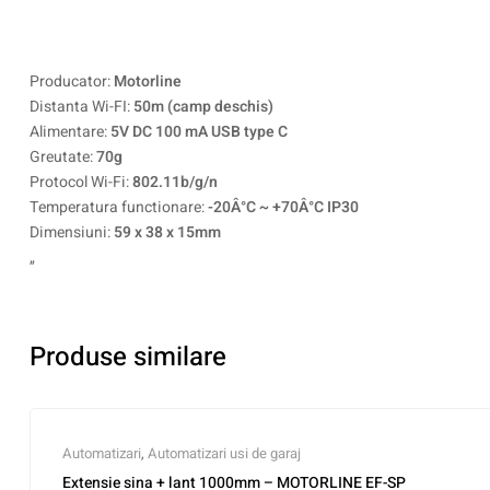
Producator:
Motorline
Distanta Wi-FI:
50m (camp deschis)
Alimentare:
5V DC 100 mA USB type C
Greutate:
70g
Protocol Wi-Fi:
802.11b/g/n
Temperatura functionare:
-20Â°C ~ +70Â°C IP30
Dimensiuni:
59 x 38 x 15mm
„
Produse similare
Automatizari
,
Automatizari usi de garaj
Extensie sina + lant 1000mm – MOTORLINE EF-SP