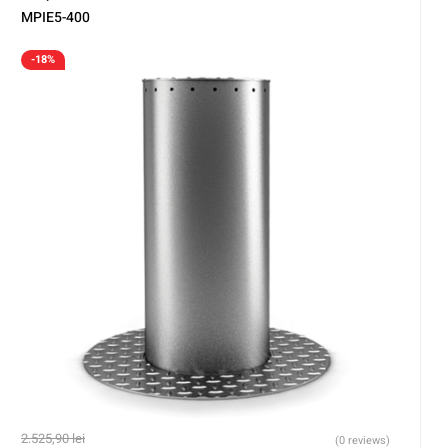
MPIE5-400
-18%
2.525,90
lei
(0 reviews)