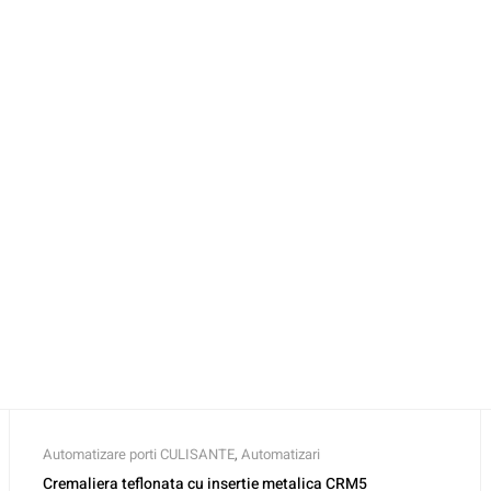
Automatizare porti CULISANTE
,
Automatizari
Cremaliera teflonata cu insertie metalica CRM5