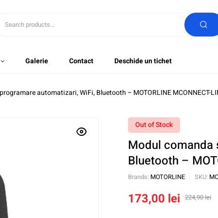
Galerie
Contact
Deschide un tichet
 programare automatizari, WiFi, Bluetooth – MOTORLINE MCONNECT-L
Out of Stock
Modul comanda si
Bluetooth – MO
Brands:
MOTORLINE
SKU:
MC
173,00
lei
224,90
lei