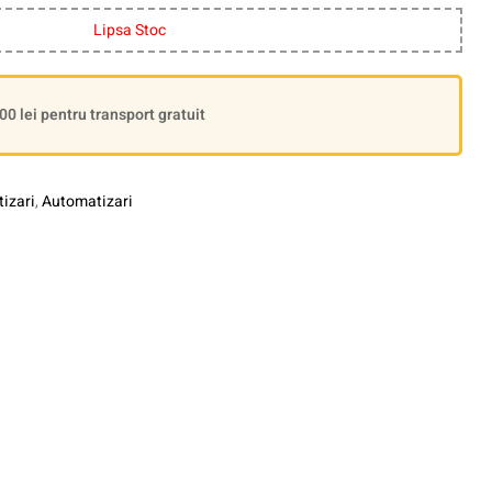
Lipsa Stoc
 lei pentru transport gratuit
izari
,
Automatizari
le+
interest