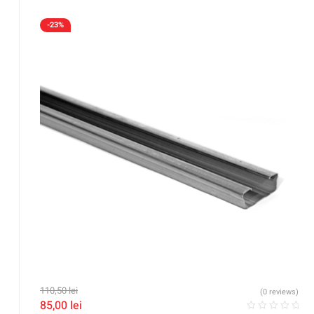
-23%
110,50
lei
(0 reviews)
85,00
lei