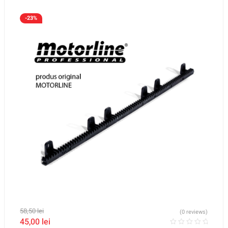
-23%
58,50
lei
(0 reviews)
45,00
lei