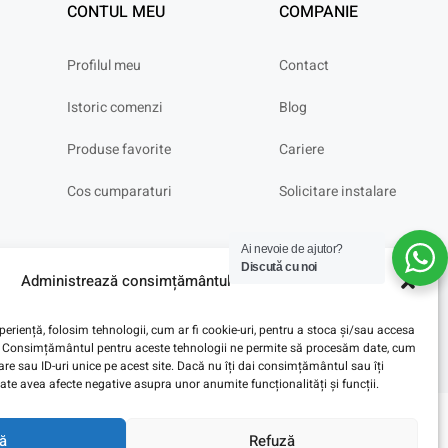
CONTUL MEU
COMPANIE
Profilul meu
Contact
Istoric comenzi
Blog
Produse favorite
Cariere
Cos cumparaturi
Solicitare instalare
Ai nevoie de ajutor?
Discută cu noi
Administrează consimțământul
eriență, folosim tehnologii, cum ar fi cookie-uri, pentru a stoca și/sau accesa
ve. Consimțământul pentru aceste tehnologii ne permite să procesăm date, cum
e sau ID-uri unice pe acest site. Dacă nu îți dai consimțământul sau îți
te avea afecte negative asupra unor anumite funcționalități și funcții.
ă
Refuză