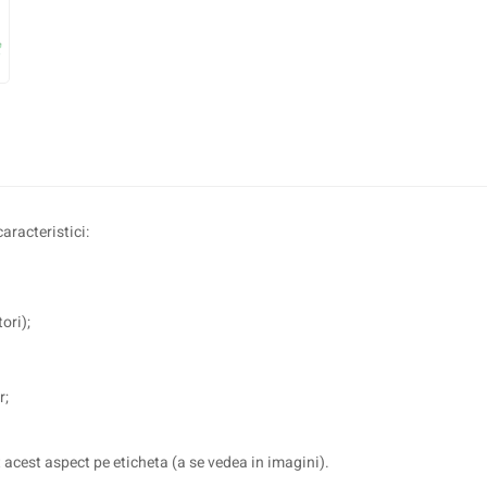
racteristici:
ori);
r;
cest aspect pe eticheta (a se vedea in imagini).