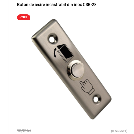
Buton de iesire incastrabil din inox CSB-28
-28%
10,92
lei
(0 reviews)