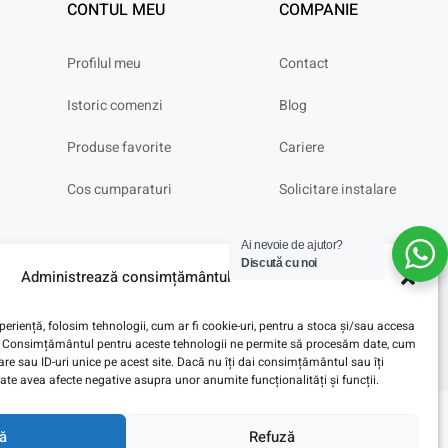
CONTUL MEU
COMPANIE
Profilul meu
Contact
Istoric comenzi
Blog
Produse favorite
Cariere
Cos cumparaturi
Solicitare instalare
Ai nevoie de ajutor?
Discută cu noi
Administrează consimțământul
eriență, folosim tehnologii, cum ar fi cookie-uri, pentru a stoca și/sau accesa
ve. Consimțământul pentru aceste tehnologii ne permite să procesăm date, cum
e sau ID-uri unice pe acest site. Dacă nu îți dai consimțământul sau îți
te avea afecte negative asupra unor anumite funcționalități și funcții.
ă
Refuză