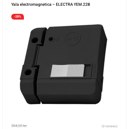
Yala electromagnetica – ELECTRA YEM.22B
-28%
304,20
lei
(0 reviews)