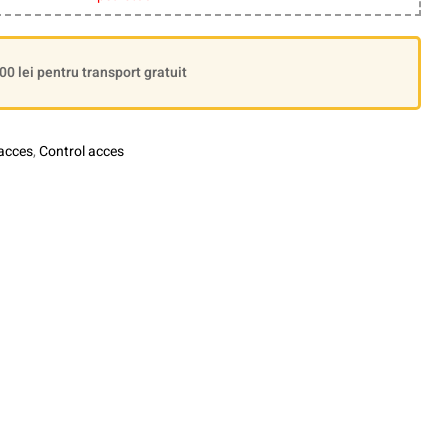
 lei pentru transport gratuit
 acces
,
Control acces
le+
interest