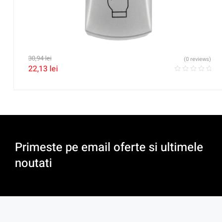
30,94
lei
(0 reviews)
22,13
lei
Primeste pe email oferte si ultimele
noutati