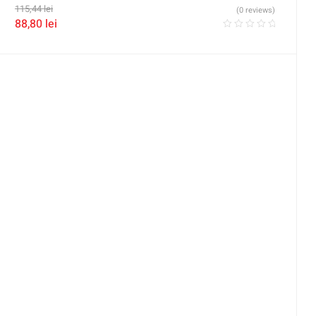
115,44
lei
(0 reviews)
88,80
lei