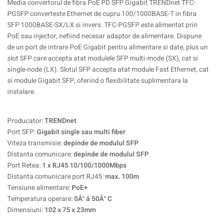
Media convertorul de fibra PoE PD SFP Gigabit TRENDnet TFC-
PGSFP converteste Ethernet de cupru 100/1000BASE-T in fibra
SFP 1000BASE-SX/LX si invers. TFC-PGSFP este alimentat prin
PoE sau injector, nefiind necesar adaptor de alimentare. Dispune
de un port de intrare PoE Gigabit pentru alimentare si date, plus un
slot SFP care accepta atat modulele SFP multi-mode (SX), cat si
single-node (LX). Slotul SFP accepta atat module Fast Ethernet, cat
si module Gigabit SFP, oferind o flexibilitate suplimentara la
instalare.
Producator:
TRENDnet
Port SFP:
Gigabit single sau multi fiber
Viteza transmisie:
depinde de modulul SFP
Distanta comunicare:
depinde de modulul SFP
Port Retea:
1 x RJ45 10/100/1000Mbps
Distanta comunicare port RJ45:
max. 100m
Tensiune alimentare:
PoE+
Temperatura operare:
0Â° â 50Â° C
Dimensiuni:
102 x 75 x 23mm