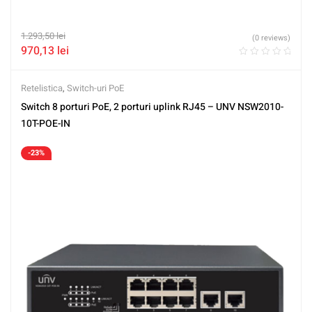
1.293,50
lei
(0 reviews)
970,13
lei
Retelistica
,
Switch-uri PoE
Switch 8 porturi PoE, 2 porturi uplink RJ45 – UNV NSW2010-
10T-POE-IN
-23%