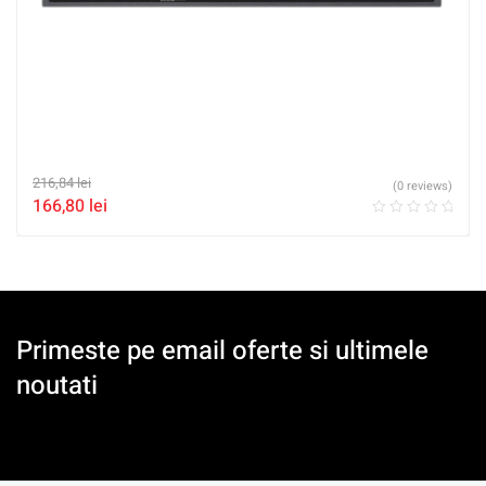
216,84
lei
(0 reviews)
166,80
lei
Primeste pe email oferte si ultimele
noutati