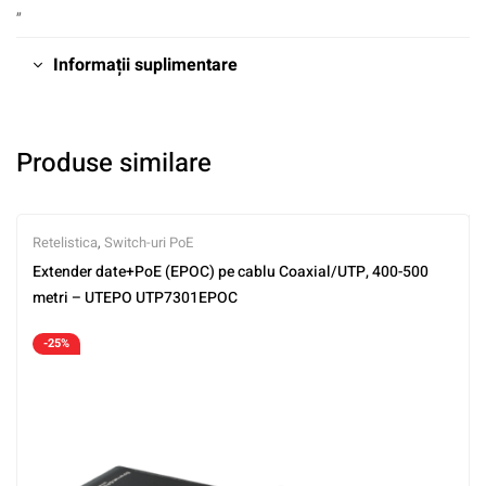
„
Informații suplimentare
Produse similare
Retelistica
,
Switch-uri PoE
Extender date+PoE (EPOC) pe cablu Coaxial/UTP, 400-500
metri – UTEPO UTP7301EPOC
-25%