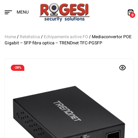
MENU
0
Home
/
Retelistica
/
Echipamente active FO
/ Mediaconvertor POE
Gigabit – SFP fibra optica – TRENDnet TFC-PGSFP
-28%