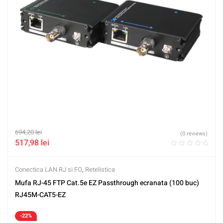
694,20
lei
(0 reviews)
517,98
lei
Conectica LAN RJ si FO
,
Retelistica
Mufa RJ-45 FTP Cat.5e EZ Passthrough ecranata (100 buc)
RJ45M-CAT5-EZ
-22%