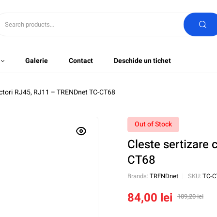
Galerie
Contact
Deschide un tichet
nectori RJ45, RJ11 – TRENDnet TC-CT68
Out of Stock
Cleste sertizare
CT68
Brands:
TRENDnet
SKU:
TC-C
84,00
lei
109,20
lei