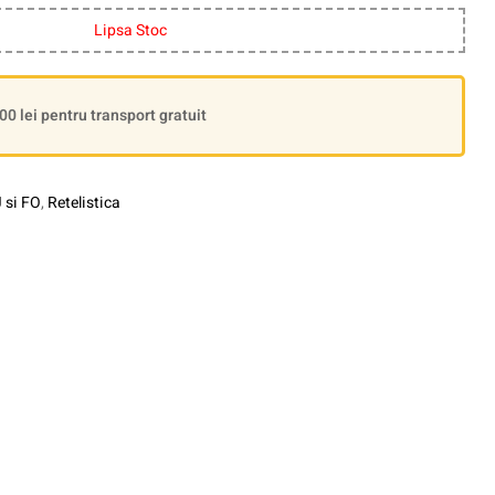
Lipsa Stoc
 lei pentru transport gratuit
 si FO
,
Retelistica
le+
interest