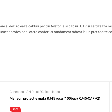
e si dezizoleaza cabluri pentru telefonie si cabluri UTP si sertizeaza muf
trument profesional ofera confort si randament ridicat la un pret foarte 
Conectica LAN RJ si FO
,
Retelistica
Manson protectie mufa RJ45 rosu (100buc) RJ45-CAP-RD
-22%