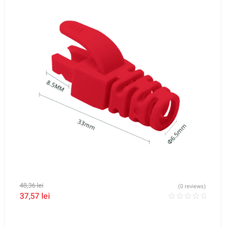
48,36
lei
(0 reviews)
37,57
lei