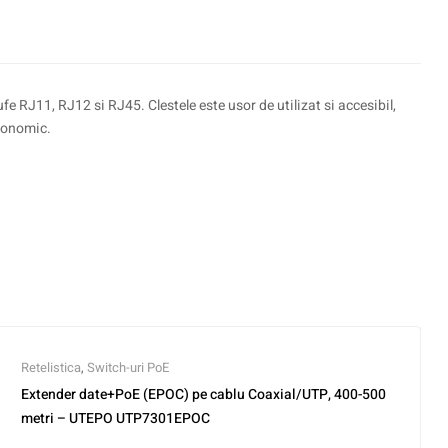
e RJ11, RJ12 si RJ45. Clestele este usor de utilizat si accesibil,
economic.
Retelistica
,
Switch-uri PoE
Extender date+PoE (EPOC) pe cablu Coaxial/UTP, 400-500
metri – UTEPO UTP7301EPOC