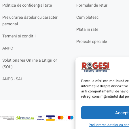
Politica de confidențialitate
Formular de retur
Prelucrarea datelor cu caracter
Cum platesc
personal
Plata in rate
Termeni si conditii
Proiecte speciale
ANPC
Solutionarea Online a Litigiilor
(SOL)
ANPC - SAL
Pentru a oferi cea mai bună exp
informațiile despre dispoziti
ar fi comportamentul de navigar
retragi consimțământul dat poa
Accept
Prelucrarea datelor cu ca