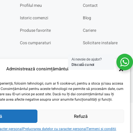
Profilul meu
Contact
Istoric comenzi
Blog
Produse favorite
Cariere
Cos cumparaturi
Solicitare instalare
Ai nevoie de ajutor?
Discută cu noi
Administrează consimțământul
eriență, folosim tehnologii, cum ar fi cookie-uri, pentru a stoca și/sau accesa
ve. Consimțământul pentru aceste tehnologii ne permite să procesăm date, cum
e sau ID-uri unice pe acest site. Dacă nu îți dai consimțământul sau îți
te avea afecte negative asupra unor anumite funcționalități și funcții.
ă
Refuză
racter personal
Prelucrarea datelor cu caracter personal
Termeni si conditii