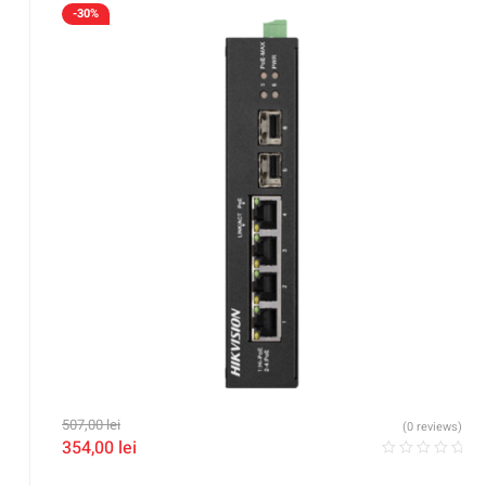
-30%
507,00
lei
(0 reviews)
354,00
lei