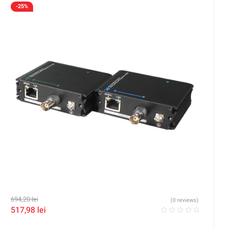
-25%
694,20
lei
(0 reviews)
517,98
lei