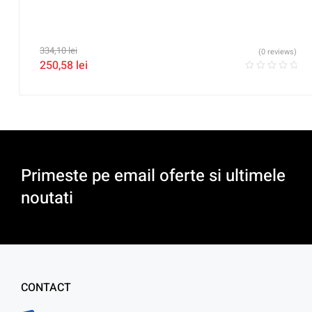
334,10
lei
(0 reviews)
250,58
lei
Primeste pe email oferte si ultimele
noutati
CONTACT