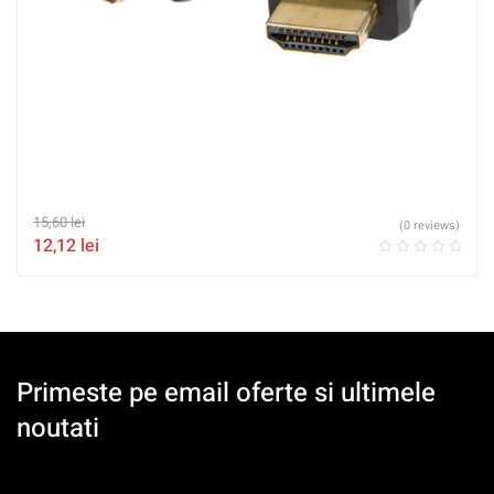
15,60
lei
(0 reviews)
12,12
lei
Primeste pe email oferte si ultimele
noutati