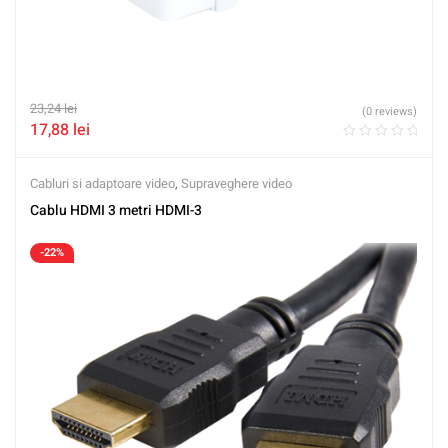
23,24
lei
(0 reviews)
17,88
lei
Cabluri si adaptoare video
,
Supraveghere video
Cablu HDMI 3 metri HDMI-3
-22%