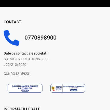
CONTACT
0770898900
Date de contact ale societatii
SC ROGESI SOLUTIONS S.R.L.
J22/213/2020
CUI: RO42159231
INFORMATII LEGALE