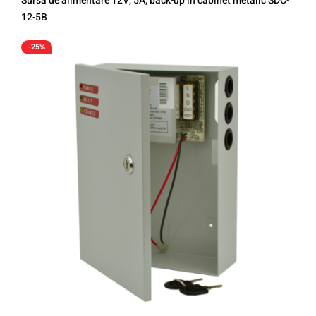
Sursa de alimentare 12V, 5A, back-up in cabinet metalic SDC-
12-5B
-25%