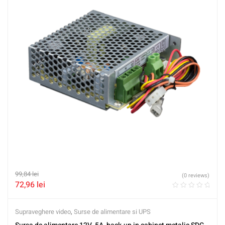
99,84
lei
(0 reviews)
72,96
lei
Supraveghere video
,
Surse de alimentare si UPS