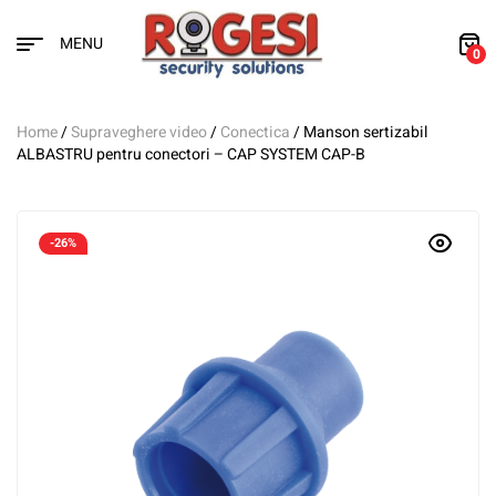
MENU
0
Home
/
Supraveghere video
/
Conectica
/ Manson sertizabil
ALBASTRU pentru conectori – CAP SYSTEM CAP-B
-26%