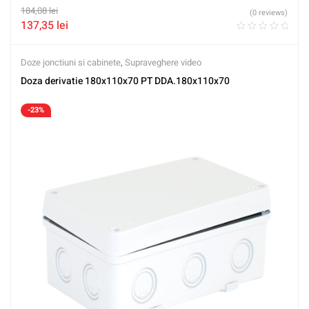
184,08
lei
(0 reviews)
137,35
lei
Doze jonctiuni si cabinete
,
Supraveghere video
Doza derivatie 180x110x70 PT DDA.180x110x70
-23%