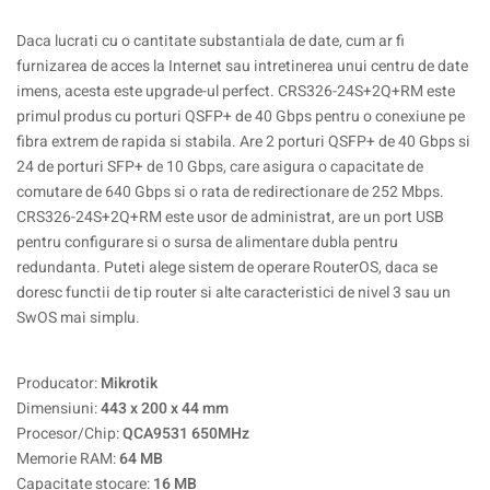
Daca lucrati cu o cantitate substantiala de date, cum ar fi
furnizarea de acces la Internet sau intretinerea unui centru de date
imens, acesta este upgrade-ul perfect. CRS326-24S+2Q+RM este
primul produs cu porturi QSFP+ de 40 Gbps pentru o conexiune pe
fibra extrem de rapida si stabila. Are 2 porturi QSFP+ de 40 Gbps si
24 de porturi SFP+ de 10 Gbps, care asigura o capacitate de
comutare de 640 Gbps si o rata de redirectionare de 252 Mbps.
CRS326-24S+2Q+RM este usor de administrat, are un port USB
pentru configurare si o sursa de alimentare dubla pentru
redundanta. Puteti alege sistem de operare RouterOS, daca se
doresc functii de tip router si alte caracteristici de nivel 3 sau un
SwOS mai simplu.
Producator:
Mikrotik
Dimensiuni:
443 x 200 x 44 mm
Procesor/Chip:
QCA9531 650MHz
Memorie RAM:
64 MB
Capacitate stocare:
16 MB