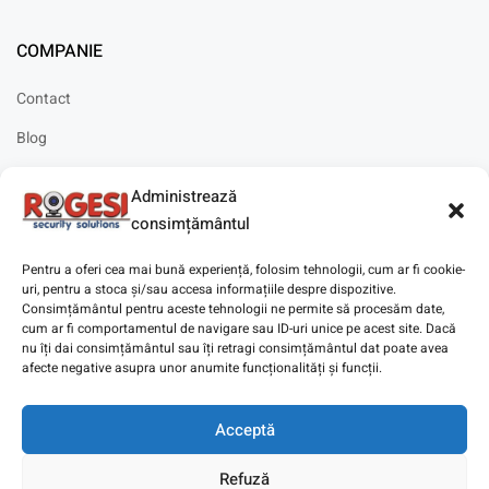
COMPANIE
Contact
Blog
Cariere
Administrează
Solicitare instalare
consimțământul
Pentru a oferi cea mai bună experiență, folosim tehnologii, cum ar fi cookie-
uri, pentru a stoca și/sau accesa informațiile despre dispozitive.
Consimțământul pentru aceste tehnologii ne permite să procesăm date,
cum ar fi comportamentul de navigare sau ID-uri unice pe acest site. Dacă
Copyright © 2025
Digitaz
.
nu îți dai consimțământul sau îți retragi consimțământul dat poate avea
afecte negative asupra unor anumite funcționalități și funcții.
Acceptă
Refuză