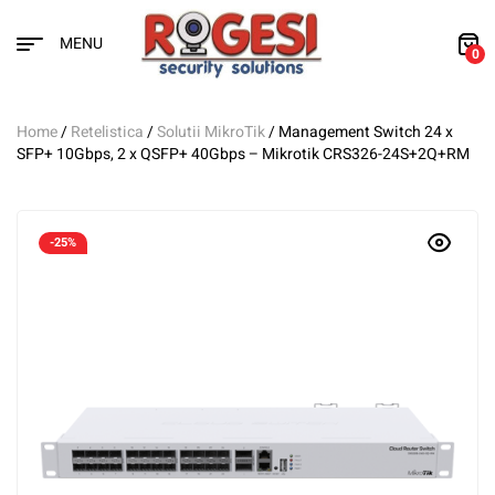
MENU
0
Home
/
Retelistica
/
Solutii MikroTik
/ Management Switch 24 x
SFP+ 10Gbps, 2 x QSFP+ 40Gbps – Mikrotik CRS326-24S+2Q+RM
-25%