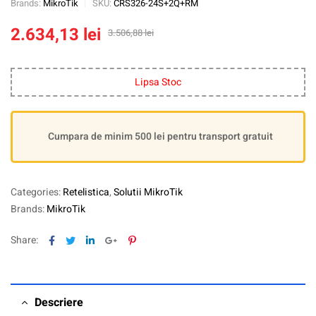
Brands:
MikroTik
SKU:
CRS326-24S+2Q+RM
2.634,13
lei
3.506,88
lei
Lipsa Stoc
Cumpara de minim 500 lei pentru transport gratuit
Categories:
Retelistica
,
Solutii MikroTik
Brands:
MikroTik
Facebook
Twitter
Linkedin
Google+
Pinterest
Share:
Descriere