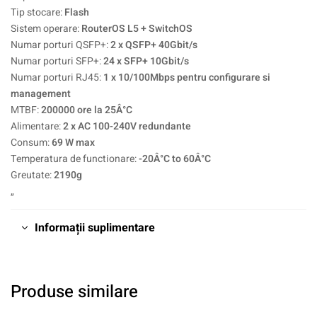
Tip stocare:
Flash
Sistem operare:
RouterOS L5 + SwitchOS
Numar porturi QSFP+:
2 x QSFP+ 40Gbit/s
Numar porturi SFP+:
24 x SFP+ 10Gbit/s
Numar porturi RJ45:
1 x 10/100Mbps pentru configurare si
management
MTBF:
200000 ore la 25Â°C
Alimentare:
2 x AC 100-240V redundante
Consum:
69 W max
Temperatura de functionare:
-20Â°C to 60Â°C
Greutate:
2190g
„
Informații suplimentare
Produse similare