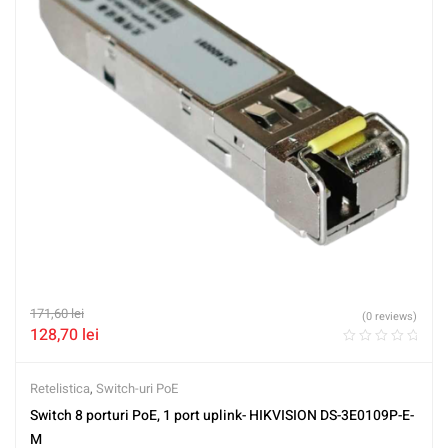
171,60
lei
(0 reviews)
128,70
lei
Retelistica
,
Switch-uri PoE
Switch 8 porturi PoE, 1 port uplink- HIKVISION DS-3E0109P-E-
M