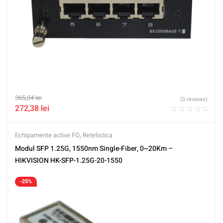
365,04
lei
(0 reviews)
272,38
lei
Echipamente active FO
,
Retelistica
Modul SFP 1.25G, 1550nm Single-Fiber, 0~20Km –
HIKVISION HK-SFP-1.25G-20-1550
-25%