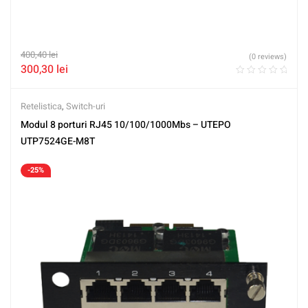
400,40
lei
(0 reviews)
300,30
lei
Retelistica
,
Switch-uri
Modul 8 porturi RJ45 10/100/1000Mbs – UTEPO
UTP7524GE-M8T
-25%