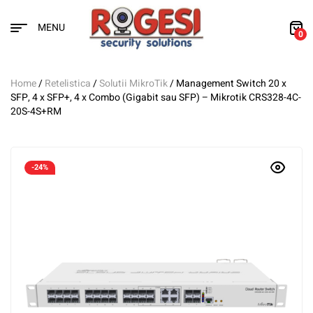
MENU
0
Home
/
Retelistica
/
Solutii MikroTik
/ Management Switch 20 x
SFP, 4 x SFP+, 4 x Combo (Gigabit sau SFP) – Mikrotik CRS328-4C-
20S-4S+RM
-24%