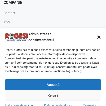
COMPANIE
Contact
Blog
Cariere
Administrează
Solicitare instalare
consimțământul
Pentru a oferi cea mai bună experiență, folosim tehnologii, cum ar fi cookie-
uri, pentru a stoca și/sau accesa informațiile despre dispozitive.
Consimțământul pentru aceste tehnologii ne permite să procesăm date,
cum ar fi comportamentul de navigare sau ID-uri unice pe acest site. Dacă
Copyright © 2025
Digitaz
.
nu îți dai consimțământul sau îți retragi consimțământul dat poate avea
afecte negative asupra unor anumite funcționalități și funcții.
Acceptă
Refuză
Prelucrarea datelor cu
Prelucrarea datelor cu
Termeni si