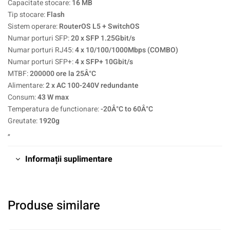
Capacitate stocare:
16 MB
Tip stocare:
Flash
Sistem operare:
RouterOS L5 + SwitchOS
Numar porturi SFP:
20 x SFP 1.25Gbit/s
Numar porturi RJ45:
4 x 10/100/1000Mbps (COMBO)
Numar porturi SFP+:
4 x SFP+ 10Gbit/s
MTBF:
200000 ore la 25Â°C
Alimentare:
2 x AC 100-240V redundante
Consum:
43 W max
Temperatura de functionare:
-20Â°C to 60Â°C
Greutate:
1920g
„
Informații suplimentare
Produse similare