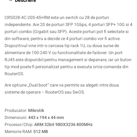
Descriere
CRS328-4C-20S-4S+RM este un switch cu 28 de porturi
independente. Are 20 de porturi SFP 1Gbps, 4 porturi SFP+ 10G si 4
porturi combo (Gigabit sau SFP). Aceste porturi pot fi selectate si
din software, pentru a decide ce 4 porturi combo vor fi active.
Dispozitivul vine intr-o carcasa tip rack 1U, cu doua surse de
alimentare de 100-240 V cu functionalitate de failover. Un port
RJ45 este disponibil pentru management si depanare, iar un buton
tip mod poate fi personalizat pentru a executa orice comanda din
RouterOS.
Are optiune „Dual boot” care va permite sa alegeti intre doua
sisteme de operare – RouterOS sau SwOS.
Producator:
Mikrotik
Dimensiuni:
443 x 194 x 44 mm
Procesor/Chip:
ARM 32bit 98DX3236 800MHz
Memorie RAM:
512 MB