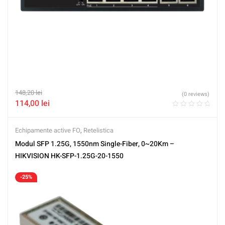
148,20
lei
(0 reviews)
114,00
lei
Echipamente active FO
,
Retelistica
Modul SFP 1.25G, 1550nm Single-Fiber, 0~20Km –
HIKVISION HK-SFP-1.25G-20-1550
-25%