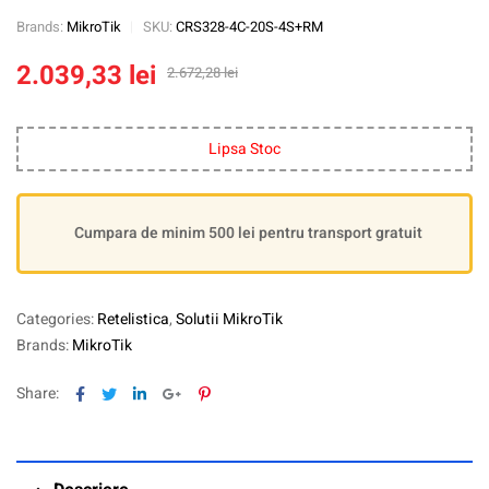
Brands:
MikroTik
SKU:
CRS328-4C-20S-4S+RM
2.039,33
lei
2.672,28
lei
Lipsa Stoc
Cumpara de minim 500 lei pentru transport gratuit
Categories:
Retelistica
,
Solutii MikroTik
Brands:
MikroTik
Facebook
Twitter
Linkedin
Google+
Pinterest
Share: