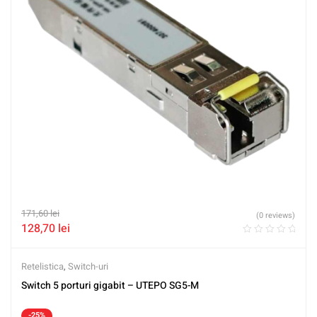
171,60
lei
(0 reviews)
128,70
lei
Retelistica
,
Switch-uri
Switch 5 porturi gigabit – UTEPO SG5-M
-25%