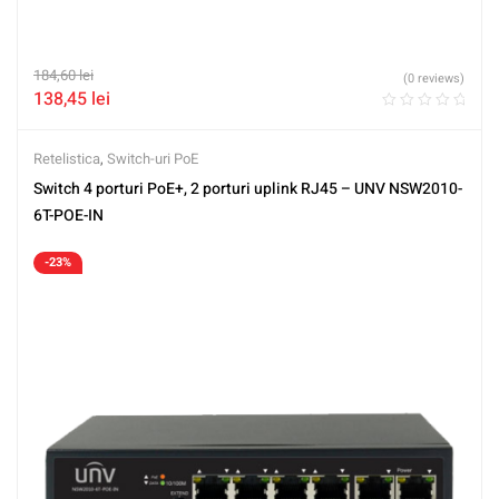
184,60
lei
(0 reviews)
138,45
lei
Retelistica
,
Switch-uri PoE
Switch 4 porturi PoE+, 2 porturi uplink RJ45 – UNV NSW2010-
6T-POE-IN
-23%