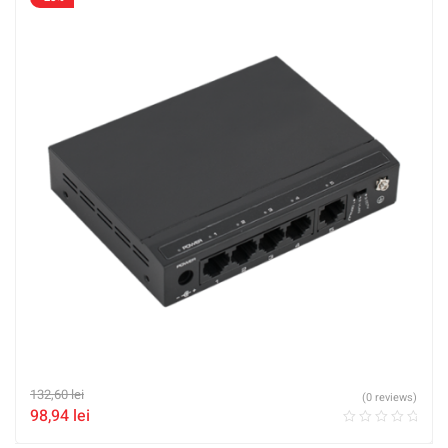
132,60
lei
(0 reviews)
98,94
lei