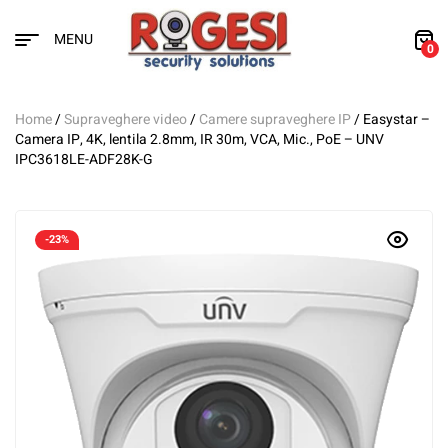
MENU
0
Home
/
Supraveghere video
/
Camere supraveghere IP
/ Easystar –
Camera IP, 4K, lentila 2.8mm, IR 30m, VCA, Mic., PoE – UNV
IPC3618LE-ADF28K-G
-23%