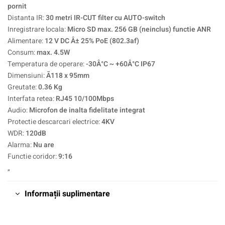
pornit
Distanta IR:
30 metri IR-CUT filter cu AUTO-switch
Inregistrare locala:
Micro SD max. 256 GB (neinclus) functie ANR
Alimentare:
12 V DC Â± 25% PoE (802.3af)
Consum:
max. 4.5W
Temperatura de operare:
-30Â°C ~ +60Â°C IP67
Dimensiuni:
Ã118 x 95mm
Greutate:
0.36 Kg
Interfata retea:
RJ45 10/100Mbps
Audio:
Microfon de inalta fidelitate integrat
Protectie descarcari electrice:
4KV
WDR:
120dB
Alarma:
Nu are
Functie coridor:
9:16
„
Informații suplimentare