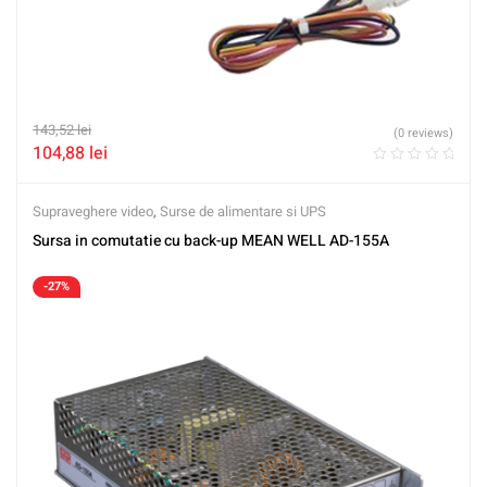
143,52
lei
(0 reviews)
104,88
lei
Supraveghere video
,
Surse de alimentare si UPS
Sursa in comutatie cu back-up MEAN WELL AD-155A
-27%