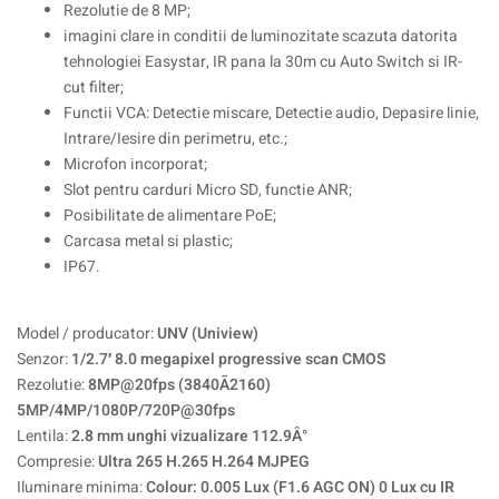
Rezolutie de 8 MP;
imagini clare in conditii de luminozitate scazuta datorita
tehnologiei Easystar, IR pana la 30m cu Auto Switch si IR-
cut filter;
Functii VCA: Detectie miscare, Detectie audio, Depasire linie,
Intrare/Iesire din perimetru, etc.;
Microfon incorporat;
Slot pentru carduri Micro SD, functie ANR;
Posibilitate de alimentare PoE;
Carcasa metal si plastic;
IP67.
Model / producator:
UNV (Uniview)
Senzor:
1/2.7′ 8.0 megapixel progressive scan CMOS
Rezolutie:
8MP@20fps (3840Ã2160)
5MP/4MP/1080P/720P@30fps
Lentila:
2.8 mm unghi vizualizare 112.9Â°
Compresie:
Ultra 265 H.265 H.264 MJPEG
Iluminare minima:
Colour: 0.005 Lux (F1.6 AGC ON) 0 Lux cu IR