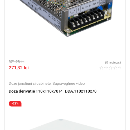
371,28
lei
(0 reviews)
271,32
lei
Doze jonctiuni si cabinete
,
Supraveghere video
Doza derivatie 110x110x70 PT DDA.110x110x70
-23%