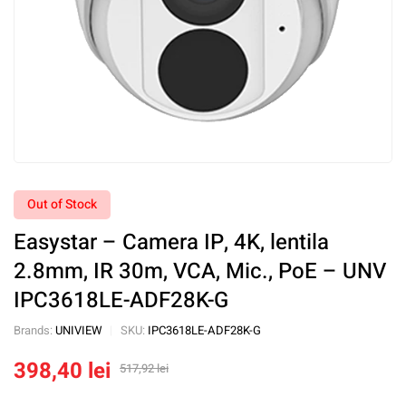
Out of Stock
Easystar – Camera IP, 4K, lentila
2.8mm, IR 30m, VCA, Mic., PoE – UNV
IPC3618LE-ADF28K-G
Brands:
UNIVIEW
SKU:
IPC3618LE-ADF28K-G
398,40
lei
517,92
lei