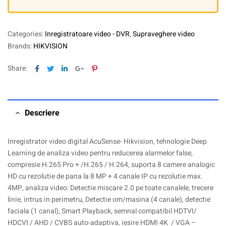
Categories:
Inregistratoare video - DVR
,
Supraveghere video
Brands:
HIKVISION
Facebook
Twitter
Linkedin
Google+
Pinterest
Share:
Descriere
Inregistrator video digital AcuSense- Hikvision, tehnologie Deep
Learning de analiza video pentru reducerea alarmelor false,
compresie H.265 Pro + /H.265 / H.264, suporta 8 camere analogic
HD cu rezolutie de pana la 8 MP + 4 canale IP cu rezolutie max.
4MP, analiza video: Detectie miscare 2.0 pe toate canalele, trecere
linie, intrus in perimetru, Detectie om/masina (4 canale), detectie
faciala (1 canal), Smart Playback, semnal compatibil HDTVI/
HDCVI / AHD / CVBS auto-adaptiva, iesire HDMI 4K / VGA –