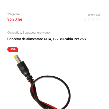
132,60
lei
(0 reviews)
96,90
lei
Conectica
,
Supraveghere video
Conector de alimentare TATA, 12V, cu cablu PW-25S
-25%