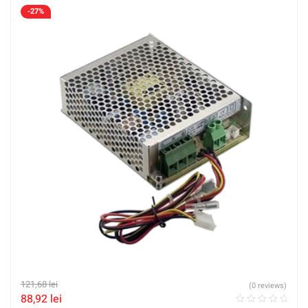
-27%
121,68
lei
(0 reviews)
88,92
lei