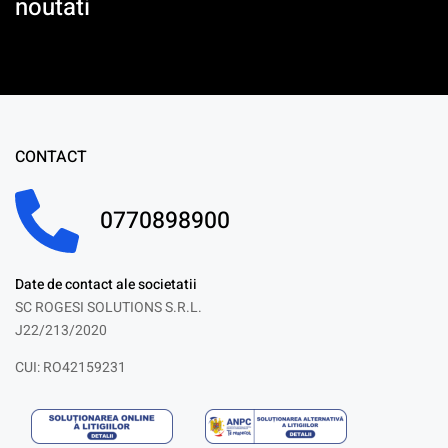
noutati
CONTACT
0770898900
Date de contact ale societatii
SC ROGESI SOLUTIONS S.R.L.
J22/213/2020
CUI: RO42159231