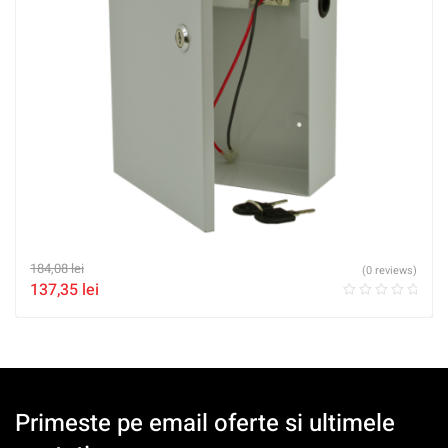
184,08
lei
(0 reviews)
137,35
lei
Primeste pe email oferte si ultimele