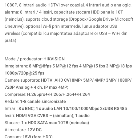
1080P, 8 intrari audio HDTVI over coaxial, 4 intrari audio analogic,
alarma: 8 intrari / 4 iesiri, capacitate stocare HDD pana la 10T
(neinclus), suporta cloud storage (Dropbox/Google Drive/Microsoft
OneDrive), optional Wi-fi prin intermediul unui adaptor USB
wireless (compatibil cu majoritatea adaptoarelor USB – WiFi din
piata)
Model / producator:
HIKVISION
Inregistrare:
8 MP@8fps 5 MP@12 fps 4 MP@15 fps 3 MP@18 fps
1080p/720p@25 fps
Camere suportate:
HDTVI AHD CVI 8MP/ 5MP/ 4MP/ 3MP/ 1080P/
720P Analog + 4 ch. IP max 4MP;
Compresie:
H.265pro+/H.265/H.264+/H.264
Redare:
1-8 canale sincronizate
Intrari:
8 x BNC; 4 x audio LAN 10/100/1000Mbps 2xUSB RS485
Iesiri:
HDMI VGA CVBS – (simultan); 1 audio
Stocare:
1 x HDD SATA max 10TB (neinclus)
Alimentare:
12V DC
Consum:
15W (fara HDD)