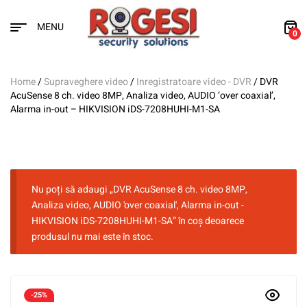
MENU
0
Home
/
Supraveghere video
/
Inregistratoare video - DVR
/ DVR
AcuSense 8 ch. video 8MP, Analiza video, AUDIO ‘over coaxial’,
Alarma in-out – HIKVISION iDS-7208HUHI-M1-SA
Nu poți să adaugi „DVR AcuSense 8 ch. video 8MP,
Analiza video, AUDIO 'over coaxial', Alarma in-out -
HIKVISION iDS-7208HUHI-M1-SA” în coș deoarece
produsul nu mai este în stoc.
-25%