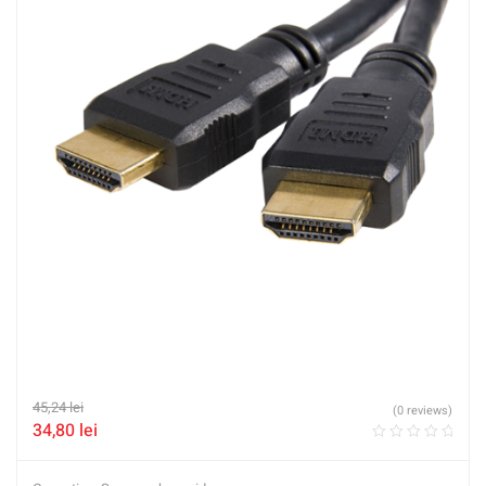
45,24
lei
(0 reviews)
34,80
lei