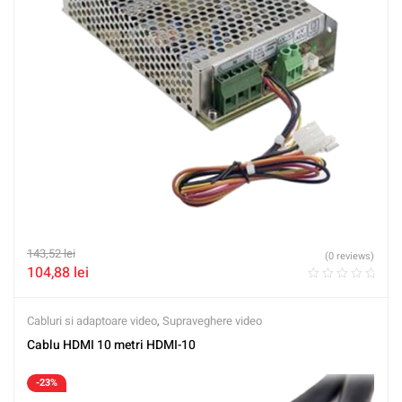
143,52
lei
(0 reviews)
104,88
lei
Cabluri si adaptoare video
,
Supraveghere video
Cablu HDMI 10 metri HDMI-10
-23%