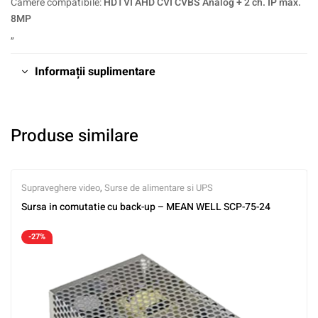
Camere compatibile:
HDTVI AHD CVI CVBS Analog + 2 ch. IP max.
8MP
„
Informații suplimentare
Produse similare
Supraveghere video
,
Surse de alimentare si UPS
Sursa in comutatie cu back-up – MEAN WELL SCP-75-24
-27%