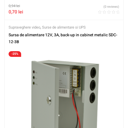
0,94
lei
(0 reviews)
0,70
lei
Supraveghere video
,
Surse de alimentare si UPS
Sursa de alimentare 12V, 3A, back-up in cabinet metalic SDC-
12-3B
-25%