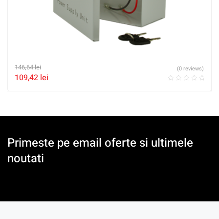
146,64
lei
(0 reviews)
109,42
lei
Primeste pe email oferte si ultimele
noutati