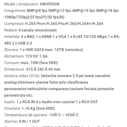
Model / producator:
HIKVISION
Inregistrare:
8MP@8 fps 5MP@12 fps 4MP@15 fps 3MP@18 fps
1080p/720p@25 fps(P)/30 fps(N)
Compresie:
H.265 Pro+/H.265 Pro/H.265/H.264+/H.264
Redare:
4 canale sincronizate
Interfete:
4 x BNC 1 x HDMI 1 x VGA 1 x RJ45 10/100 Mbps 1 x RS-
485 2 x USB 2.0
Stocare:
1 x HDD SATA max. 10TB (neinclus)
Alimentare:
12V DC 1.5A
Consum:
max. 10W (fara HDD)
Dimensiuni:
315 Ã 242 Ã 45 mm
Analiza video (VCA):
Detectie miscare 2.0 pe toate canalele
analog eliminare alarme false prin clasificarea
persoanelor/vehiculelor comparare/cautare faciala protectie
perimetrala etc.
Audio:
1 x RCA IN 4 x Audio over coaxial 1 x RCA OUT
Greutate:
1.16 Kg (fara HDD)
Temperatura de operare:
-10Â°C ~ +55Â°C
Alarma:
4 IN / 1 OUT