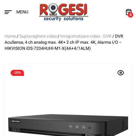
MENU
0
Home
/
Supraveghere video
/
Inregistratoare video - DVR
/ DVR
AcuSense, 4 ch analog max. 4K+ 2 ch IP max. 4K, Alarma I/O –
HIKVISION iDS-7204HUHI-M1-X(4A+4/1ALM)
-25%