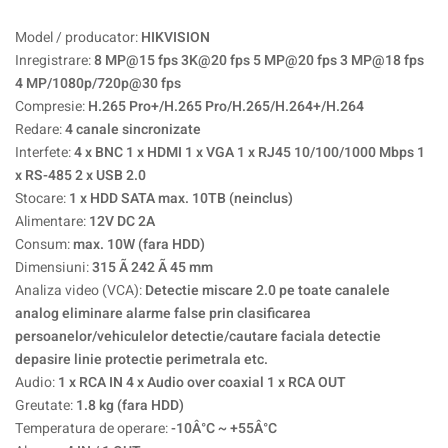
Model / producator:
HIKVISION
Inregistrare:
8 MP@15 fps 3K@20 fps 5 MP@20 fps 3 MP@18 fps
4 MP/1080p/720p@30 fps
Compresie:
H.265 Pro+/H.265 Pro/H.265/H.264+/H.264
Redare:
4 canale sincronizate
Interfete:
4 x BNC 1 x HDMI 1 x VGA 1 x RJ45 10/100/1000 Mbps 1
x RS-485 2 x USB 2.0
Stocare:
1 x HDD SATA max. 10TB (neinclus)
Alimentare:
12V DC 2A
Consum:
max. 10W (fara HDD)
Dimensiuni:
315 Ã 242 Ã 45 mm
Analiza video (VCA):
Detectie miscare 2.0 pe toate canalele
analog eliminare alarme false prin clasificarea
persoanelor/vehiculelor detectie/cautare faciala detectie
depasire linie protectie perimetrala etc.
Audio:
1 x RCA IN 4 x Audio over coaxial 1 x RCA OUT
Greutate:
1.8 kg (fara HDD)
Temperatura de operare:
-10Â°C ~ +55Â°C