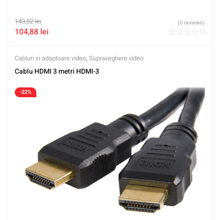
143,52
lei
(0 reviews)
104,88
lei
Cabluri si adaptoare video
,
Supraveghere video
Cablu HDMI 3 metri HDMI-3
-22%