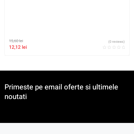
15,60
lei
(0 reviews)
12,12
lei
Primeste pe email oferte si ultimele
noutati