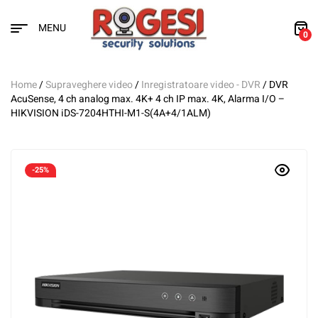
MENU
0
Home
/
Supraveghere video
/
Inregistratoare video - DVR
/ DVR
AcuSense, 4 ch analog max. 4K+ 4 ch IP max. 4K, Alarma I/O –
HIKVISION iDS-7204HTHI-M1-S(4A+4/1ALM)
-25%