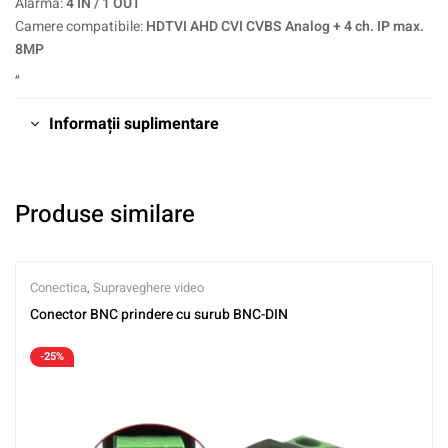
Alarma:
4 IN / 1 OUT
Camere compatibile:
HDTVI AHD CVI CVBS Analog + 4 ch. IP max.
8MP
„
Informații suplimentare
Produse similare
Conectica
,
Supraveghere video
Conector BNC prindere cu surub BNC-DIN
-25%