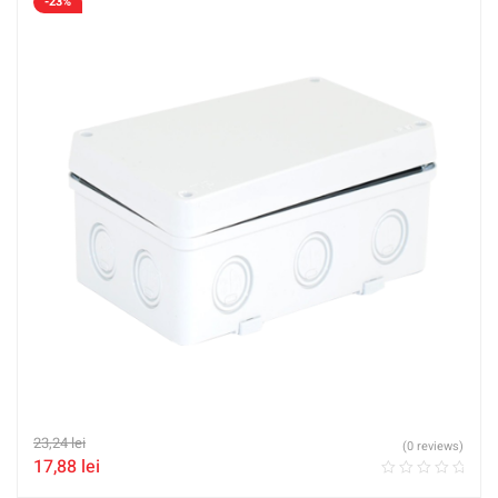
-23%
23,24
lei
(0 reviews)
17,88
lei