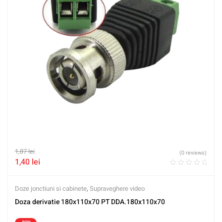
1,87
lei
(0 reviews)
1,40
lei
Doze jonctiuni si cabinete
,
Supraveghere video
Doza derivatie 180x110x70 PT DDA.180x110x70