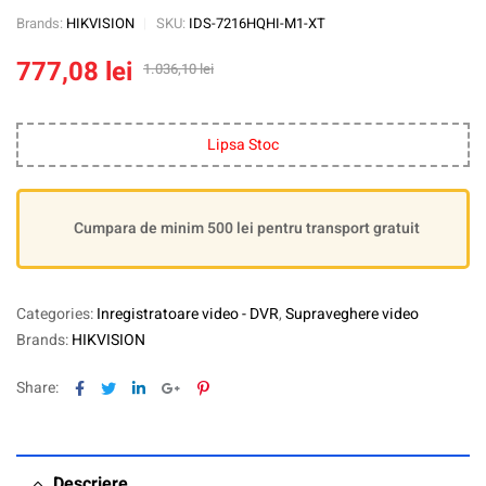
Brands:
HIKVISION
SKU:
IDS-7216HQHI-M1-XT
777,08
lei
1.036,10
lei
Lipsa Stoc
Cumpara de minim 500 lei pentru transport gratuit
Categories:
Inregistratoare video - DVR
,
Supraveghere video
Brands:
HIKVISION
Facebook
Twitter
Linkedin
Google+
Pinterest
Share:
Descriere