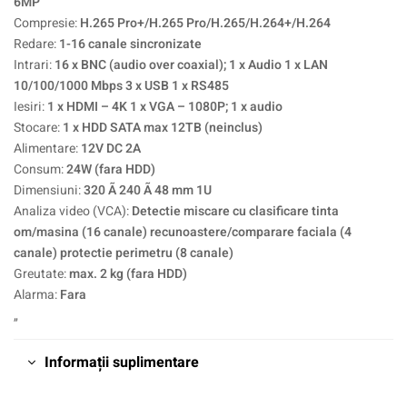
6MP
Compresie:
H.265 Pro+/H.265 Pro/H.265/H.264+/H.264
Redare:
1-16 canale sincronizate
Intrari:
16 x BNC (audio over coaxial); 1 x Audio 1 x LAN
10/100/1000 Mbps 3 x USB 1 x RS485
Iesiri:
1 x HDMI – 4K 1 x VGA – 1080P; 1 x audio
Stocare:
1 x HDD SATA max 12TB (neinclus)
Alimentare:
12V DC 2A
Consum:
24W (fara HDD)
Dimensiuni:
320 Ã 240 Ã 48 mm 1U
Analiza video (VCA):
Detectie miscare cu clasificare tinta
om/masina (16 canale) recunoastere/comparare faciala (4
canale) protectie perimetru (8 canale)
Greutate:
max. 2 kg (fara HDD)
Alarma:
Fara
„
Informații suplimentare