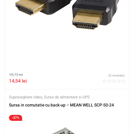
18,72
lei
(0 reviews)
14,54
lei
Supraveghere video
,
Surse de alimentare si UPS
Sursa in comutatie cu back-up – MEAN WELL SCP-50-24
-27%