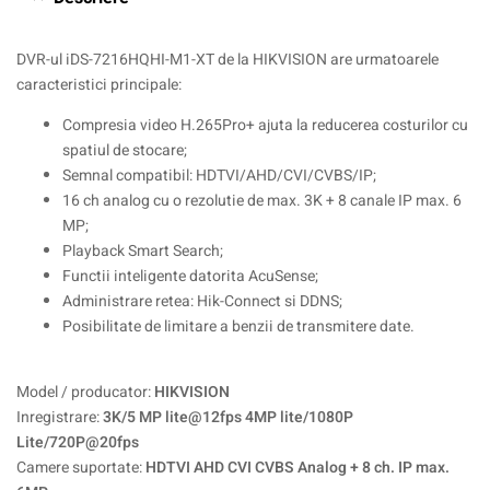
DVR-ul iDS-7216HQHI-M1-XT de la HIKVISION are urmatoarele
caracteristici principale:
Compresia video H.265Pro+ ajuta la reducerea costurilor cu
spatiul de stocare;
Semnal compatibil: HDTVI/AHD/CVI/CVBS/IP;
16 ch analog cu o rezolutie de max. 3K + 8 canale IP max. 6
MP;
Playback Smart Search;
Functii inteligente datorita AcuSense;
Administrare retea: Hik-Connect si DDNS;
Posibilitate de limitare a benzii de transmitere date.
Model / producator:
HIKVISION
Inregistrare:
3K/5 MP lite@12fps 4MP lite/1080P
Lite/720P@20fps
Camere suportate:
HDTVI AHD CVI CVBS Analog + 8 ch. IP max.