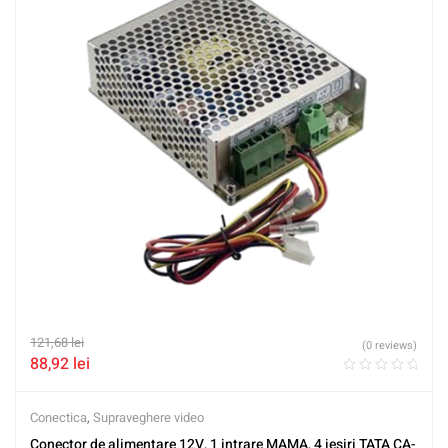
121,68
lei
(0 reviews)
88,92
lei
Conectica
,
Supraveghere video
Conector de alimentare 12V, 1 intrare MAMA, 4 iesiri TATA CA-