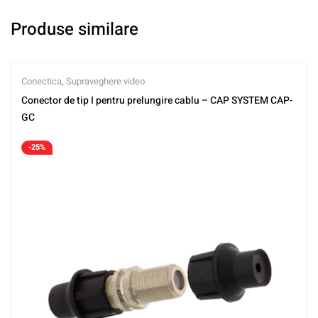
Produse similare
Conectica
,
Supraveghere video
Conector de tip I pentru prelungire cablu – CAP SYSTEM CAP-
GC
-25%