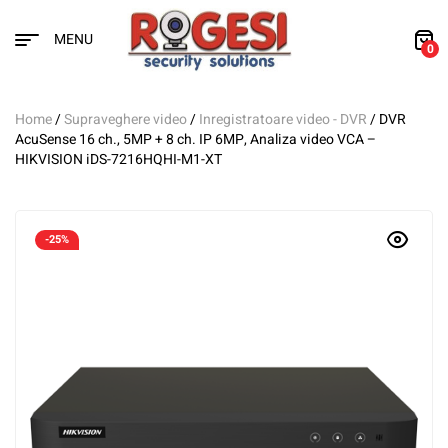
MENU
0
Home
/
Supraveghere video
/
Inregistratoare video - DVR
/ DVR
AcuSense 16 ch., 5MP + 8 ch. IP 6MP, Analiza video VCA –
HIKVISION iDS-7216HQHI-M1-XT
-25%