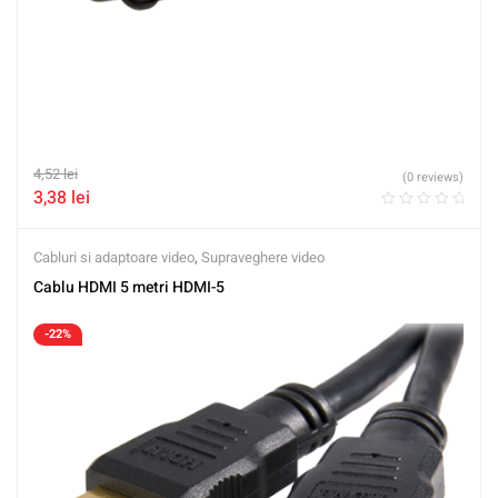
4,52
lei
(0 reviews)
3,38
lei
Cabluri si adaptoare video
,
Supraveghere video
Cablu HDMI 5 metri HDMI-5
-22%