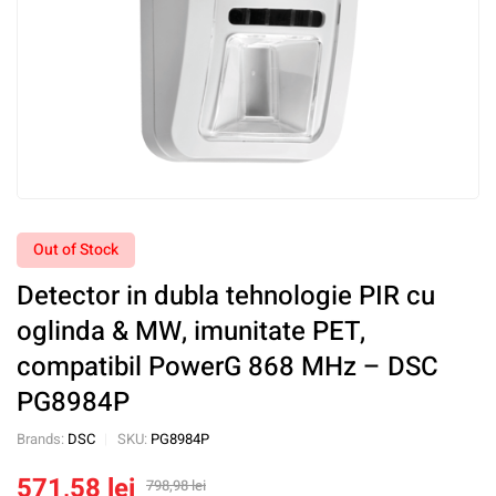
Out of Stock
Detector in dubla tehnologie PIR cu
oglinda & MW, imunitate PET,
compatibil PowerG 868 MHz – DSC
PG8984P
Brands:
DSC
SKU:
PG8984P
571,58
lei
798,98
lei