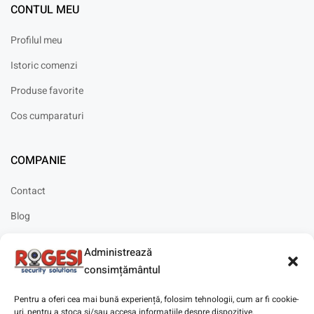
CONTUL MEU
Profilul meu
Istoric comenzi
Produse favorite
Cos cumparaturi
COMPANIE
Contact
Blog
Cariere
Administrează
Solicitare instalare
consimțământul
Pentru a oferi cea mai bună experiență, folosim tehnologii, cum ar fi cookie-
uri, pentru a stoca și/sau accesa informațiile despre dispozitive.