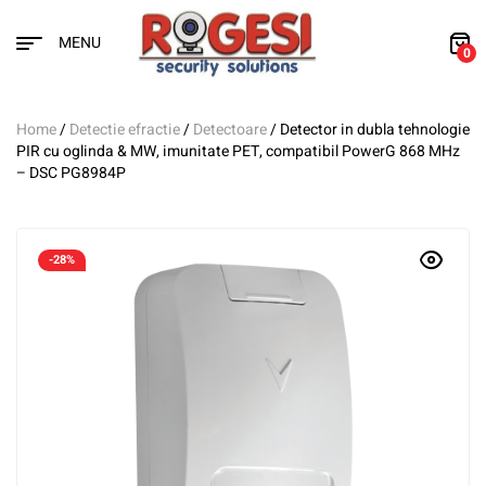
MENU
0
Home
/
Detectie efractie
/
Detectoare
/ Detector in dubla tehnologie
PIR cu oglinda & MW, imunitate PET, compatibil PowerG 868 MHz
– DSC PG8984P
-28%