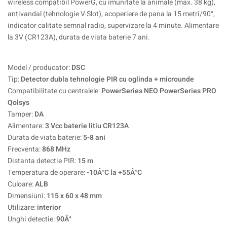
wireless compatibil PowerG, cu imunitate la animale (max. 38 kg),
antivandal (tehnologie V-Slot), acoperiere de pana la 15 metri/90°,
indicator calitate semnal radio, supervizare la 4 minute. Alimentare
la 3V (CR123A), durata de viata baterie 7 ani.
Model / producator:
DSC
Tip:
Detector dubla tehnologie PIR cu oglinda + microunde
Compatibilitate cu centralele:
PowerSeries NEO PowerSeries PRO
Qolsys
Tamper:
DA
Alimentare:
3 Vcc baterie litiu CR123A
Durata de viata baterie:
5-8 ani
Frecventa:
868 MHz
Distanta detectie PIR:
15 m
Temperatura de operare:
-10Â°C la +55Â°C
Culoare:
ALB
Dimensiuni:
115 x 60 x 48 mm
Utilizare:
interior
Unghi detectie:
90Â°