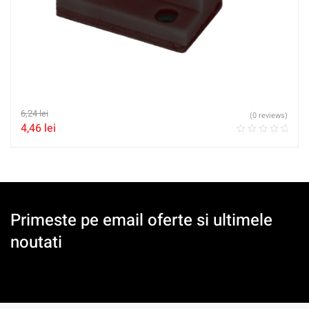
6,24
lei
(0 reviews)
4,46
lei
Primeste pe email oferte si ultimele
noutati