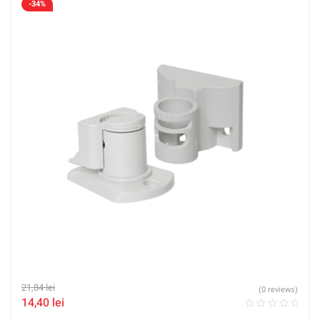
-34%
21,84
lei
(0 reviews)
14,40
lei