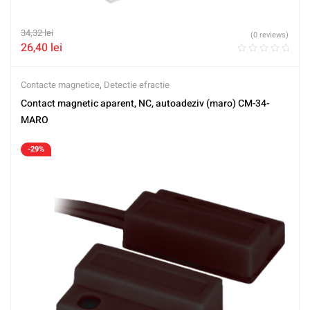
34,32
lei
(0 reviews)
26,40
lei
Contacte magnetice
,
Detectie efractie
Contact magnetic aparent, NC, autoadeziv (maro) CM-34-
MARO
-29%