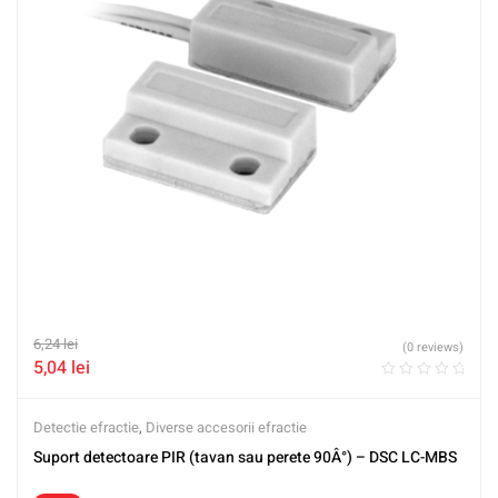
6,24
lei
(0 reviews)
5,04
lei
Detectie efractie
,
Diverse accesorii efractie
Suport detectoare PIR (tavan sau perete 90Â°) – DSC LC-MBS