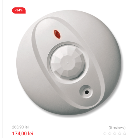
-34%
263,90
lei
(0 reviews)
174,00
lei