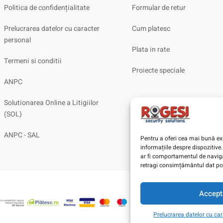
Politica de confidențialitate
Formular de retur
Prelucrarea datelor cu caracter
Cum platesc
personal
Plata in rate
Termeni si conditii
Proiecte speciale
ANPC
Solutionarea Online a Litigiilor
(SOL)
ANPC - SAL
Pentru a oferi cea mai bună exp
informațiile despre dispoziti
ar fi comportamentul de navigar
retragi consimțământul dat poa
Accept
Prelucrarea datelor cu ca