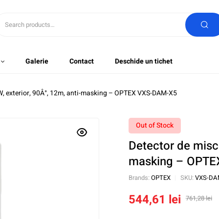
Galerie
Contact
Deschide un tichet
W, exterior, 90Â°, 12m, anti-masking – OPTEX VXS-DAM-X5
Out of Stock
Detector de misc
masking – OPTE
Brands:
OPTEX
SKU:
VXS-DA
544,61
lei
761,28
lei