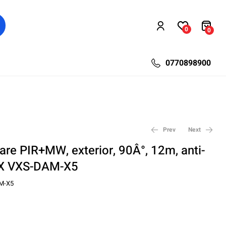
0
0
0770898900
Prev
Next
are PIR+MW, exterior, 90Â°, 12m, anti-
X VXS-DAM-X5
255,60
585,60
lei
lei
332,28
761,28
lei
lei
M-X5