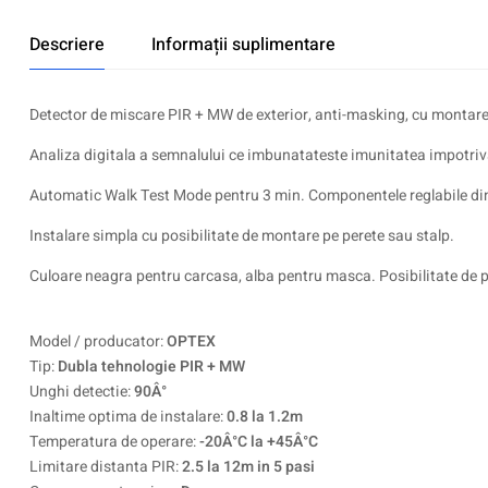
Descriere
Informații suplimentare
Detector de miscare PIR + MW de exterior, anti-masking, cu montare 
Analiza digitala a semnalului ce imbunatateste imunitatea impotriva 
Automatic Walk Test Mode pentru 3 min. Componentele reglabile din i
Instalare simpla cu posibilitate de montare pe perete sau stalp.
Culoare neagra pentru carcasa, alba pentru masca. Posibilitate de per
Model / producator:
OPTEX
Tip:
Dubla tehnologie PIR + MW
Unghi detectie:
90Â°
Inaltime optima de instalare:
0.8 la 1.2m
Temperatura de operare:
-20Â°C la +45Â°C
Limitare distanta PIR:
2.5 la 12m in 5 pasi