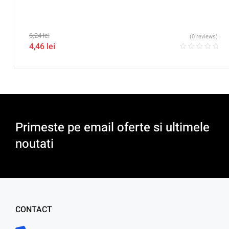
6,24
lei
(0 reviews)
4,46
lei
Primeste pe email oferte si ultimele
noutati
CONTACT