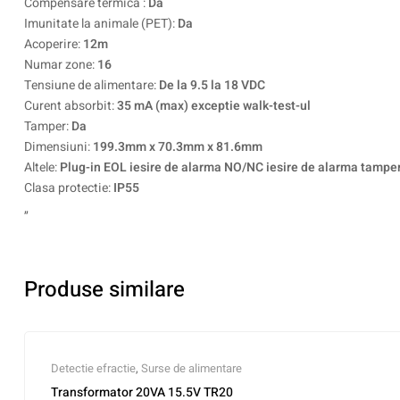
Compensare termica :
Da
Imunitate la animale (PET):
Da
Acoperire:
12m
Numar zone:
16
Tensiune de alimentare:
De la 9.5 la 18 VDC
Curent absorbit:
35 mA (max) exceptie walk-test-ul
Tamper:
Da
Dimensiuni:
199.3mm x 70.3mm x 81.6mm
Altele:
Plug-in EOL iesire de alarma NO/NC iesire de alarma tampe
Clasa protectie:
IP55
„
Produse similare
Detectie efractie
,
Surse de alimentare
Transformator 20VA 15.5V TR20