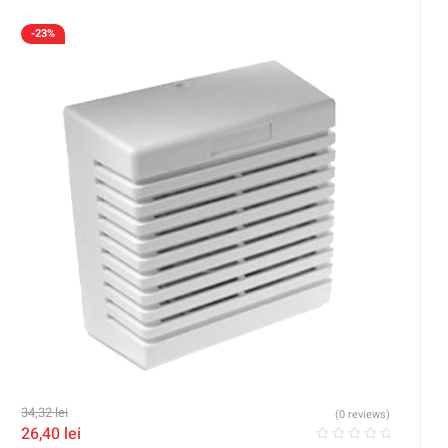
-23%
34,32
lei
(0 reviews)
26,40
lei