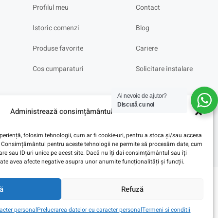
Profilul meu
Contact
Istoric comenzi
Blog
Produse favorite
Cariere
Cos cumparaturi
Solicitare instalare
Ai nevoie de ajutor?
Discută cu noi
Administrează consimțământul
eriență, folosim tehnologii, cum ar fi cookie-uri, pentru a stoca și/sau accesa
ve. Consimțământul pentru aceste tehnologii ne permite să procesăm date, cum
e sau ID-uri unice pe acest site. Dacă nu îți dai consimțământul sau îți
te avea afecte negative asupra unor anumite funcționalități și funcții.
ă
Refuză
racter personal
Prelucrarea datelor cu caracter personal
Termeni si conditii