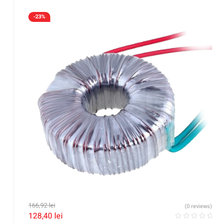
-23%
166,92
lei
(0 reviews)
128,40
lei