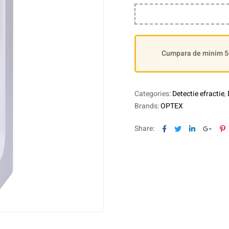
Cumpara de minim 500
Categories:
Detectie efractie
,
Brands:
OPTEX
Facebook
Twitter
Linkedin
Goog
P
Share: