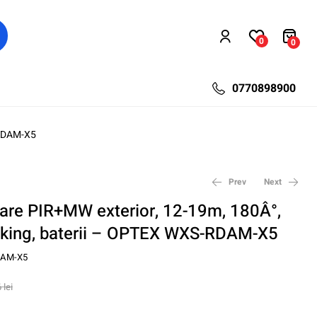
0
0
0770898900
-RDAM-X5
Prev
Next
are PIR+MW exterior, 12-19m, 180Â°,
sking, baterii – OPTEX WXS-RDAM-X5
780,00
1.964,40
lei
lei
1.014,00
2.553,72
lei
lei
AM-X5
6
lei