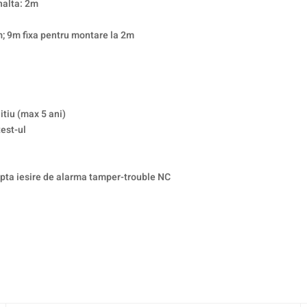
nalta: 2m
m; 9m fixa pentru montare la 2m
itiu (max 5 ani)
est-ul
apta iesire de alarma tamper-trouble NC