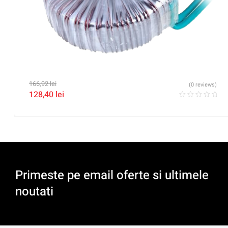
166,92
lei
(0 reviews)
128,40
lei
Primeste pe email oferte si ultimele
noutati