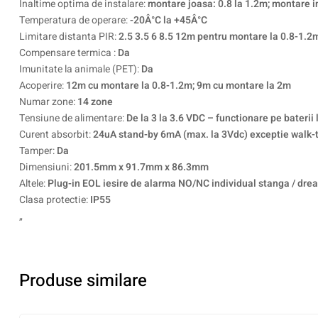
Inaltime optima de instalare:
montare joasa: 0.8 la 1.2m; montare i
Temperatura de operare:
-20Â°C la +45Â°C
Limitare distanta PIR:
2.5 3.5 6 8.5 12m pentru montare la 0.8-1.2
Compensare termica :
Da
Imunitate la animale (PET):
Da
Acoperire:
12m cu montare la 0.8-1.2m; 9m cu montare la 2m
Numar zone:
14 zone
Tensiune de alimentare:
De la 3 la 3.6 VDC – functionare pe baterii l
Curent absorbit:
24uA stand-by 6mA (max. la 3Vdc) exceptie walk-t
Tamper:
Da
Dimensiuni:
201.5mm x 91.7mm x 86.3mm
Altele:
Plug-in EOL iesire de alarma NO/NC individual stanga / dre
Clasa protectie:
IP55
„
Produse similare