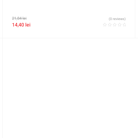
21,84
lei
(0 reviews)
14,40
lei