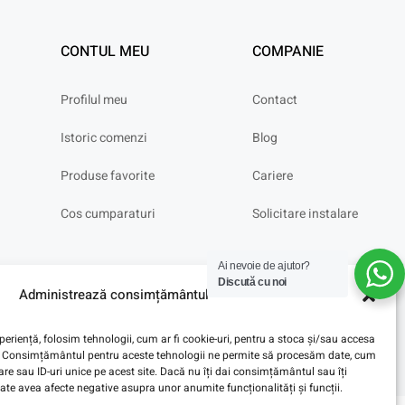
CONTUL MEU
COMPANIE
Profilul meu
Contact
Istoric comenzi
Blog
Produse favorite
Cariere
Cos cumparaturi
Solicitare instalare
Ai nevoie de ajutor?
Discută cu noi
Administrează consimțământul
eriență, folosim tehnologii, cum ar fi cookie-uri, pentru a stoca și/sau accesa
ve. Consimțământul pentru aceste tehnologii ne permite să procesăm date, cum
e sau ID-uri unice pe acest site. Dacă nu îți dai consimțământul sau îți
te avea afecte negative asupra unor anumite funcționalități și funcții.