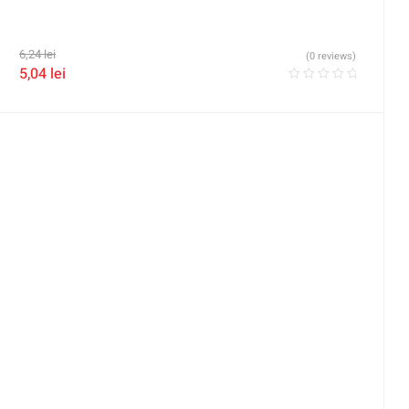
6,24
lei
(0 reviews)
5,04
lei