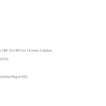
180° (2 x 90°) cu 14 zone, 2 staturi.
e CCTV.
functia Plug-in EOL.