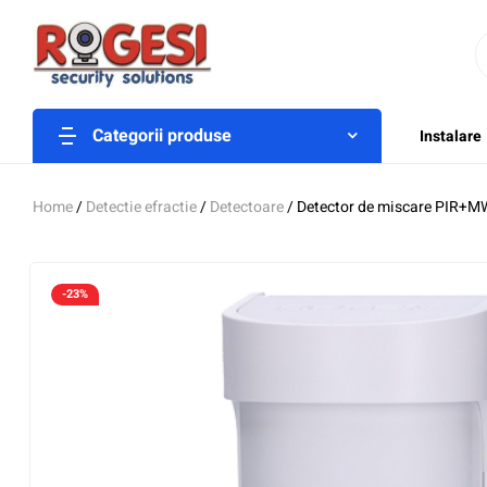
Categorii produse
Instalare
Home
/
Detectie efractie
/
Detectoare
/ Detector de miscare PIR+MW
-23%