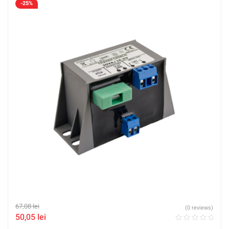
-25%
67,08
lei
(0 reviews)
50,05
lei