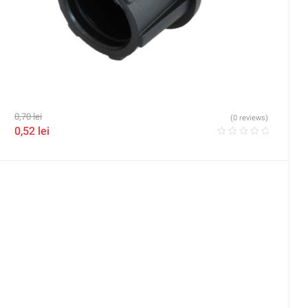
0,70
lei
(0 reviews)
0,52
lei