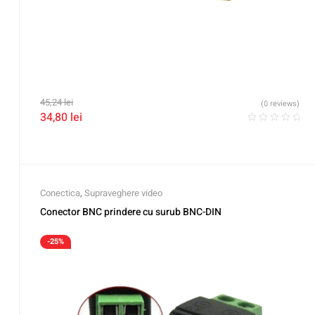
45,24
lei
(0 reviews)
34,80
lei
Conectica
,
Supraveghere video
Conector BNC prindere cu surub BNC-DIN
-25%