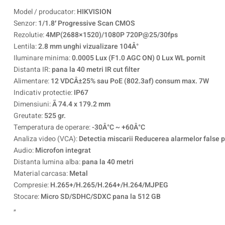
Model / producator:
HIKVISION
Senzor:
1/1.8′ Progressive Scan CMOS
Rezolutie:
4MP(2688×1520)/1080P 720P@25/30fps
Lentila:
2.8 mm unghi vizualizare 104Â°
Iluminare minima:
0.0005 Lux (F1.0 AGC ON) 0 Lux WL pornit
Distanta IR:
pana la 40 metri IR cut filter
Alimentare:
12 VDCÂ±25% sau PoE (802.3af) consum max. 7W
Indicativ protectie:
IP67
Dimensiuni:
Ã 74.4 x 179.2 mm
Greutate:
525 gr.
Temperatura de operare:
-30Â°C ~ +60Â°C
Analiza video (VCA):
Detectia miscarii Reducerea alarmelor false pri
Audio:
Microfon integrat
Distanta lumina alba:
pana la 40 metri
Material carcasa:
Metal
Compresie:
H.265+/H.265/H.264+/H.264/MJPEG
Stocare:
Micro SD/SDHC/SDXC pana la 512 GB
„