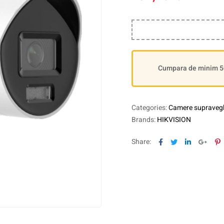
Cumpara de minim 500
Categories:
Camere supravegh
Brands:
HIKVISION
Facebook
Twitter
Linkedin
Goog
P
Share: