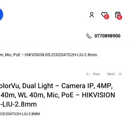
0
0
0770898900
L 40m, Mic, PoE – HIKVISION DS-2CD2047G2H-LIU-2.8mm
Prev
Next
olorVu, Dual Light – Camera IP, 4MP,
R 40m, WL 40m, Mic, PoE – HIKVISION
174,08
45,37
lei
lei
59,80
254,28
lei
lei
-LIU-2.8mm
2CD2047G2H-LIU-2.8MM