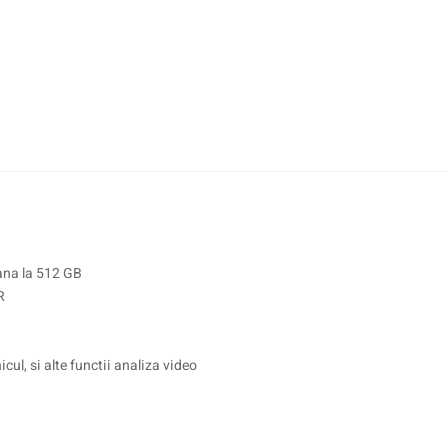
pana la 512 GB
R
ul, si alte functii analiza video