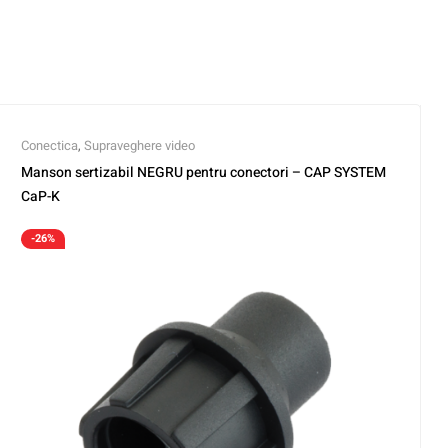
Conectica
,
Supraveghere video
Manson sertizabil NEGRU pentru conectori – CAP SYSTEM
CaP-K
-26%