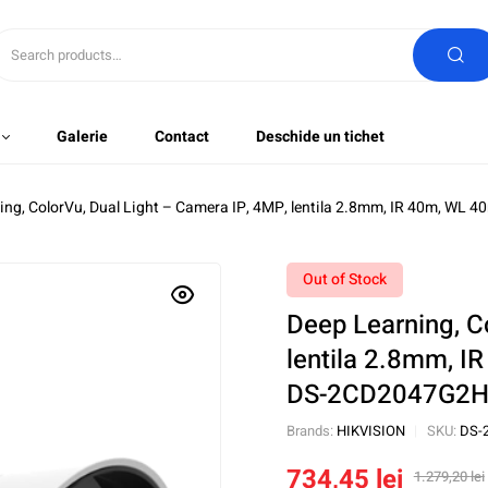
Galerie
Contact
Deschide un tichet
ing, ColorVu, Dual Light – Camera IP, 4MP, lentila 2.8mm, IR 40m, W
Out of Stock
Deep Learning, C
lentila 2.8mm, I
DS-2CD2047G2H
Brands:
HIKVISION
SKU:
DS-
734,45
lei
1.279,20
lei