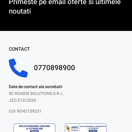
Primeste pe email oferte si ultimele
noutati
CONTACT
0770898900
Date de contact ale societatii
SC ROGESI SOLUTIONS S.R.L.
J22/213/2020
CUI: RO42159231