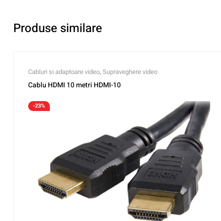
Produse similare
Cabluri si adaptoare video
,
Supraveghere video
Cablu HDMI 10 metri HDMI-10
-23%