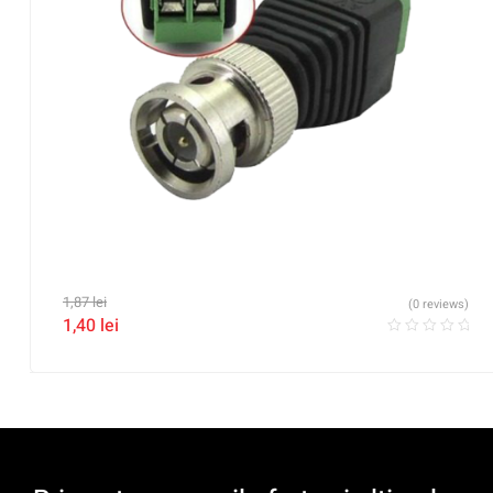
1,87
lei
(0 reviews)
1,40
lei