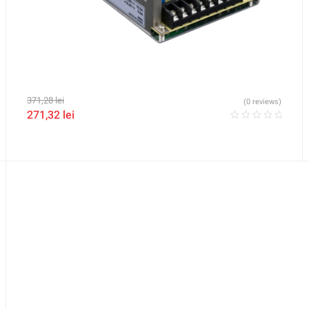
371,28
lei
(0 reviews)
271,32
lei