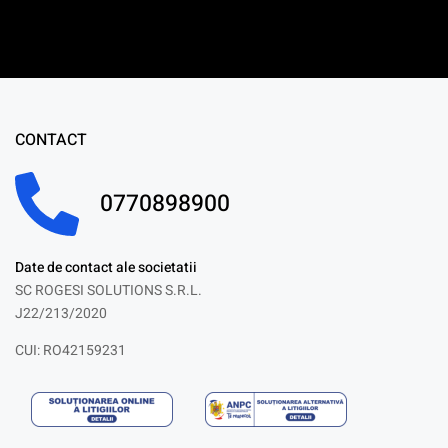
CONTACT
0770898900
Date de contact ale societatii
SC ROGESI SOLUTIONS S.R.L.
J22/213/2020
CUI: RO42159231