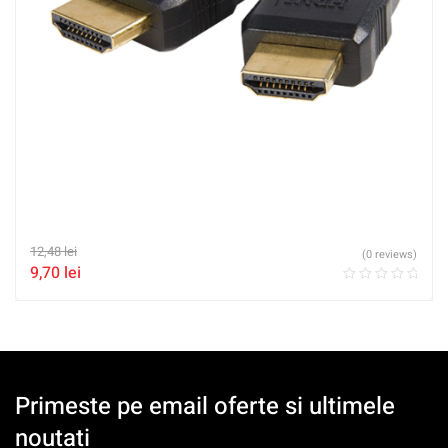
12,48
lei
(0 reviews)
9,70
lei
Primeste pe email oferte si ultimele
noutati