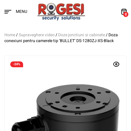
MENU
0
Home
/
Supraveghere video
/
Doze jonctiuni si cabinete
/ Doza
conexiuni pentru camerele tip ‘BULLET’ DS-1280ZJ-XS-Black
-24%