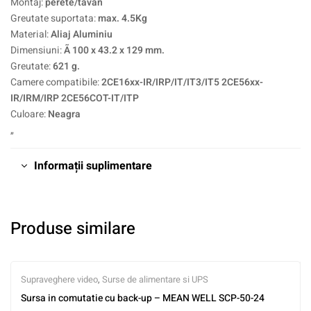
Montaj:
perete/tavan
Greutate suportata:
max. 4.5Kg
Material:
Aliaj Aluminiu
Dimensiuni:
Ã 100 x 43.2 x 129 mm.
Greutate:
621 g.
Camere compatibile:
2CE16xx-IR/IRP/IT/IT3/IT5 2CE56xx-
IR/IRM/IRP 2CE56COT-IT/ITP
Culoare:
Neagra
„
Informații suplimentare
Produse similare
Supraveghere video
,
Surse de alimentare si UPS
Sursa in comutatie cu back-up – MEAN WELL SCP-50-24