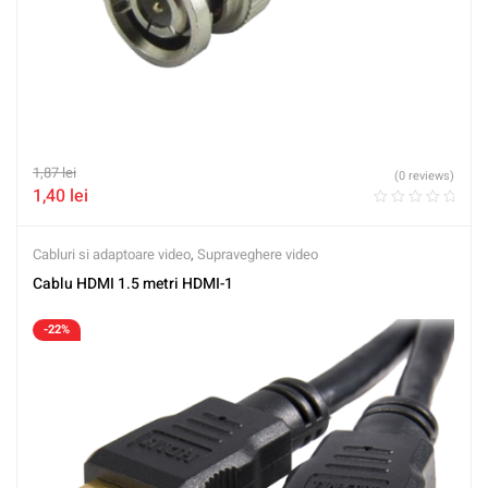
1,87
lei
(0 reviews)
1,40
lei
Cabluri si adaptoare video
,
Supraveghere video
Cablu HDMI 1.5 metri HDMI-1
-22%