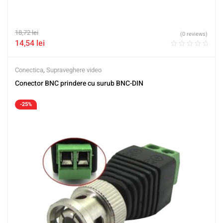
18,72
lei
(0 reviews)
14,54
lei
Conectica
,
Supraveghere video
Conector BNC prindere cu surub BNC-DIN
-25%