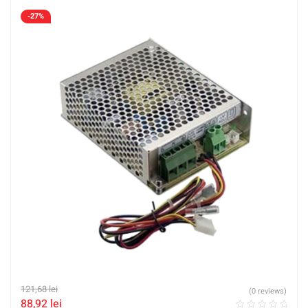
-27%
121,68
lei
(0 reviews)
88,92
lei