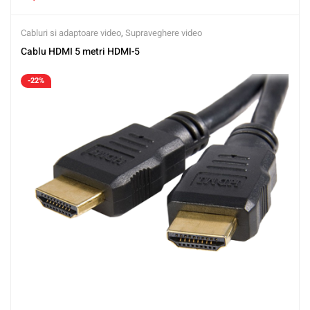
Cabluri si adaptoare video
,
Supraveghere video
Cablu HDMI 5 metri HDMI-5
-22%