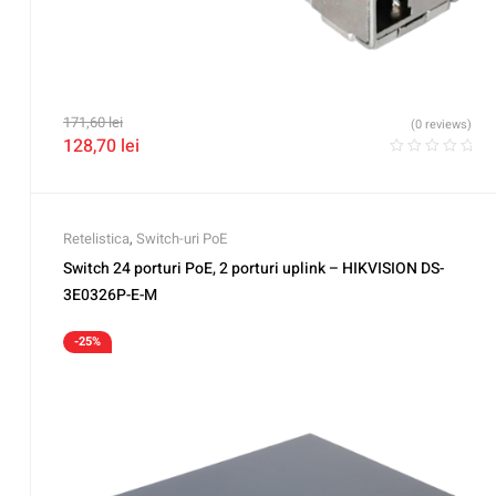
171,60
lei
(0 reviews)
128,70
lei
Retelistica
,
Switch-uri PoE
Switch 24 porturi PoE, 2 porturi uplink – HIKVISION DS-
3E0326P-E-M
-25%