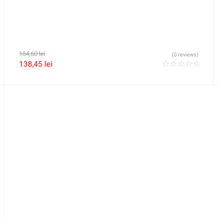
184,60
lei
(0 reviews)
138,45
lei