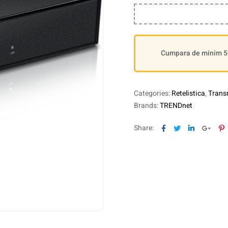
Cumpara de minim 500
Categories:
Retelistica
,
Transm
Brands:
TRENDnet
Facebook
Twitter
Linkedin
Goog
P
Share: