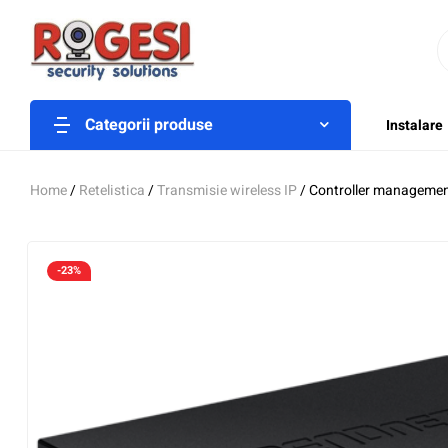
Categorii produse
Instalare
Home
/
Retelistica
/
Transmisie wireless IP
/ Controller managemen
-23%