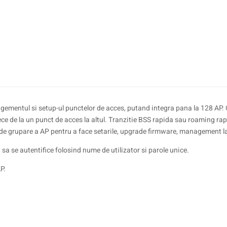
nagementul si setup-ul punctelor de acces, putand integra pana la 128 AP. 
trece de la un punct de acces la altul. Tranzitie BSS rapida sau roaming 
 de grupare a AP pentru a face setarile, upgrade firmware, management l
 sa se autentifice folosind nume de utilizator si parole unice.
P.