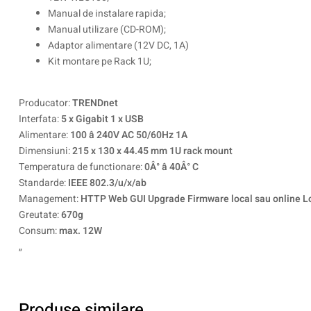
Manual de instalare rapida;
Manual utilizare (CD-ROM);
Adaptor alimentare (12V DC, 1A)
Kit montare pe Rack 1U;
Producator:
TRENDnet
Interfata:
5 x Gigabit 1 x USB
Alimentare:
100 â 240V AC 50/60Hz 1A
Dimensiuni:
215 x 130 x 44.45 mm 1U rack mount
Temperatura de functionare:
0Â° â 40Â° C
Standarde:
IEEE 802.3/u/x/ab
Management:
HTTP Web GUI Upgrade Firmware local sau online Lo
Greutate:
670g
Consum:
max. 12W
„
Produse similare