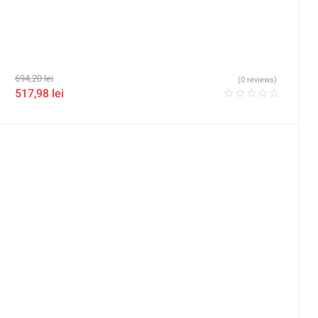
694,20
lei
(0 reviews)
517,98
lei