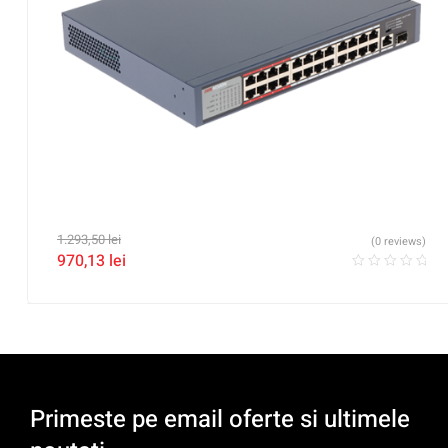
1.293,50
lei
(0 reviews)
970,13
lei
Primeste pe email oferte si ultimele