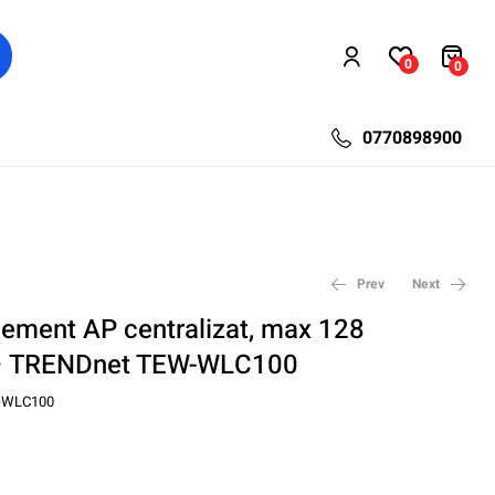
0
0
0770898900
Prev
Next
ement AP centralizat, max 128
 – TRENDnet TEW-WLC100
16,30
380,25
lei
lei
18,72
507,00
lei
lei
-WLC100