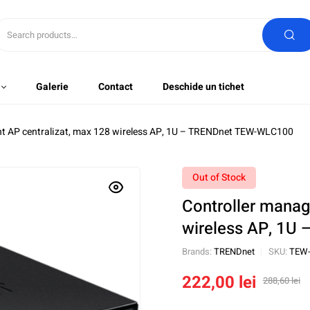
Galerie
Contact
Deschide un tichet
t AP centralizat, max 128 wireless AP, 1U – TRENDnet TEW-WLC100
Out of Stock
Controller manag
wireless AP, 1U
Brands:
TRENDnet
SKU:
TEW
222,00
lei
288,60
lei