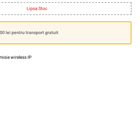
Lipsa Stoc
 lei pentru transport gratuit
isie wireless IP
le+
interest