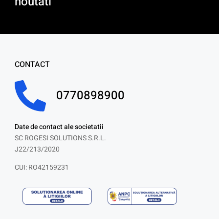
noutati
CONTACT
0770898900
Date de contact ale societatii
SC ROGESI SOLUTIONS S.R.L.
J22/213/2020
CUI: RO42159231