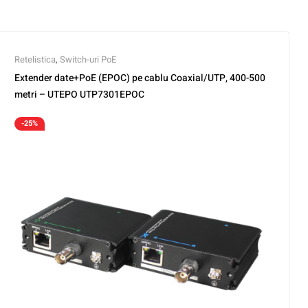
Retelistica
,
Switch-uri PoE
Extender date+PoE (EPOC) pe cablu Coaxial/UTP, 400-500
metri – UTEPO UTP7301EPOC
-25%