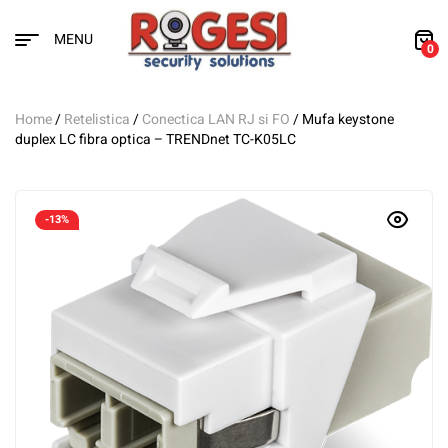
MENU
0
Home
/
Retelistica
/
Conectica LAN RJ si FO
/ Mufa keystone
duplex LC fibra optica – TRENDnet TC-K05LC
-13%