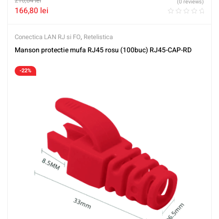
216,84
lei
(0 reviews)
166,80
lei
Conectica LAN RJ si FO
,
Retelistica
Manson protectie mufa RJ45 rosu (100buc) RJ45-CAP-RD
-22%