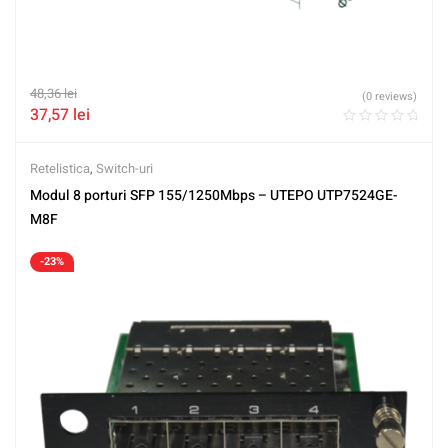
48,36
lei
(0 reviews)
37,57
lei
Retelistica
,
Switch-uri
Modul 8 porturi SFP 155/1250Mbps – UTEPO UTP7524GE-
M8F
-23%