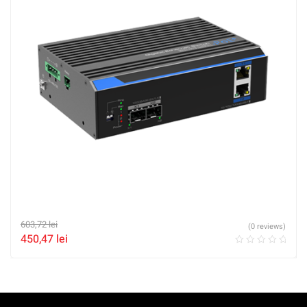
603,72
lei
(0 reviews)
450,47
lei