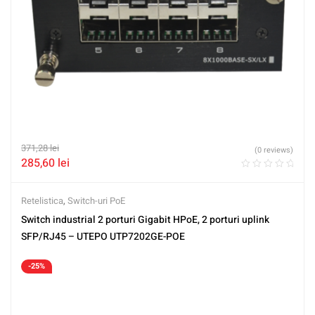
371,28
lei
(0 reviews)
285,60
lei
Retelistica
,
Switch-uri PoE
Switch industrial 2 porturi Gigabit HPoE, 2 porturi uplink
SFP/RJ45 – UTEPO UTP7202GE-POE
-25%