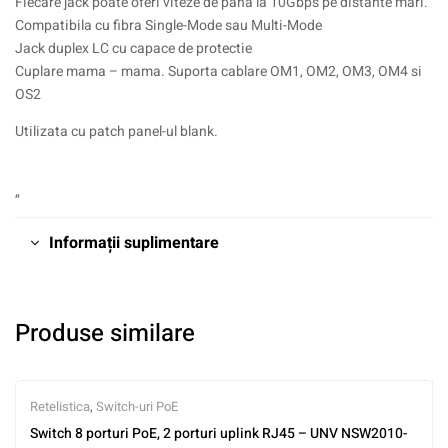
Fiecare jack poate oferi viteze de pana la 10Gbps pe distante mari.
Compatibila cu fibra Single-Mode sau Multi-Mode
Jack duplex LC cu capace de protectie
Cuplare mama – mama. Suporta cablare OM1, OM2, OM3, OM4 si
OS2
Utilizata cu patch panel-ul blank.
„
Informații suplimentare
Produse similare
Retelistica
,
Switch-uri PoE
Switch 8 porturi PoE, 2 porturi uplink RJ45 – UNV NSW2010-