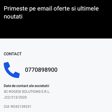
Primeste pe email oferte si ultimele
noutati
CONTACT
0770898900
Date de contact ale societatii
SC ROGESI SOLUTIONS S.R.L.
J22/213/2020
CUI: RO42159231