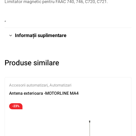
Limitator magnetic pentru FAAC 740, 746, C720, C721.
„
Informații suplimentare
Produse similare
Accesorii automatizari
,
Automatizari
Antena exterioara -MOTORLINE MA4
-23%