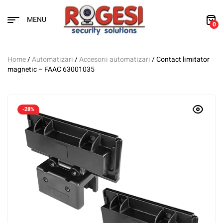
MENU
0
Home
/
Automatizari
/
Accesorii automatizari
/ Contact limitator
magnetic – FAAC 63001035
-28%