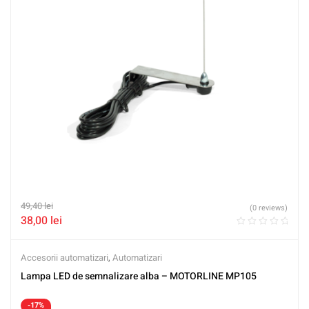
49,40
lei
(0 reviews)
38,00
lei
Accesorii automatizari
,
Automatizari
Lampa LED de semnalizare alba – MOTORLINE MP105
-17%