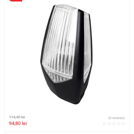
114,40
lei
(0 reviews)
94,80
lei