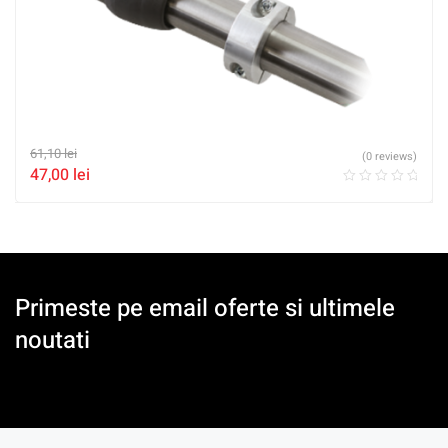
61,10
lei
(0 reviews)
47,00
lei
Primeste pe email oferte si ultimele
noutati