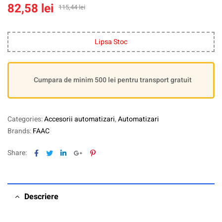
82,58
lei
115,44
lei
Lipsa Stoc
Cumpara de minim 500 lei pentru transport gratuit
Categories:
Accesorii automatizari
,
Automatizari
Brands:
FAAC
Facebook
Twitter
Linkedin
Google+
Pinterest
Share:
Descriere