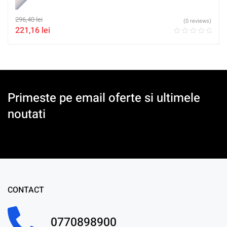
296,40
lei
(0 reviews)
221,16
lei
Primeste pe email oferte si ultimele
noutati
CONTACT
0770898900