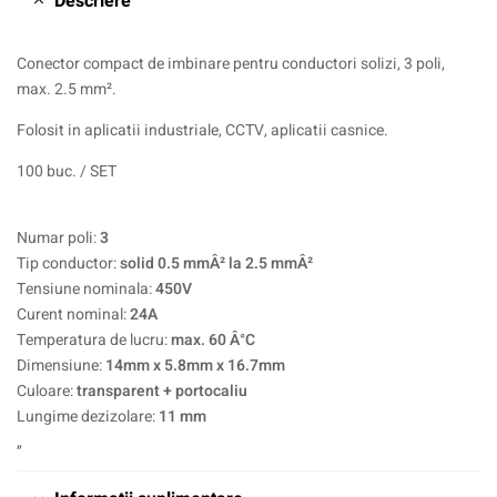
Descriere
Conector compact de imbinare pentru conductori solizi, 3 poli,
max. 2.5 mm².
Folosit in aplicatii industriale, CCTV, aplicatii casnice.
100 buc. / SET
Numar poli:
3
Tip conductor:
solid 0.5 mmÂ² la 2.5 mmÂ²
Tensiune nominala:
450V
Curent nominal:
24A
Temperatura de lucru:
max. 60 Â°C
Dimensiune:
14mm x 5.8mm x 16.7mm
Culoare:
transparent + portocaliu
Lungime dezizolare:
11 mm
„