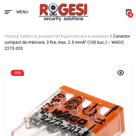
MENU
0
Home
/
Cabluri si accesorii
/
Organizatoare si accesorii
/ Conector
compact de imbinare, 3 fire, max. 2.5 mmÂ² (100 buc.) – WAGO
2273-203
-23%