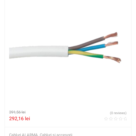
391,56
lei
(0 reviews)
292,16
lei
Cabluri ALARMA
,
Cabluri si accesorii