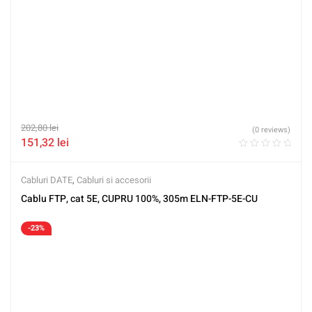
202,80
lei
(0 reviews)
151,32
lei
Cabluri DATE
,
Cabluri si accesorii
Cablu FTP, cat 5E, CUPRU 100%, 305m ELN-FTP-5E-CU
-23%