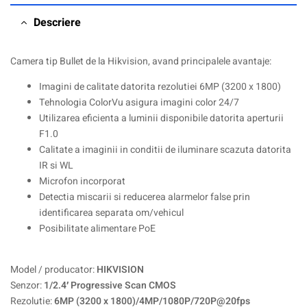
Descriere
Camera tip Bullet de la Hikvision, avand principalele avantaje:
Imagini de calitate datorita rezolutiei 6MP (3200 x 1800)
Tehnologia ColorVu asigura imagini color 24/7
Utilizarea eficienta a luminii disponibile datorita aperturii
F1.0
Calitate a imaginii in conditii de iluminare scazuta datorita
IR si WL
Microfon incorporat
Detectia miscarii si reducerea alarmelor false prin
identificarea separata om/vehicul
Posibilitate alimentare PoE
Model / producator:
HIKVISION
Senzor:
1/2.4′ Progressive Scan CMOS
Rezolutie:
6MP (3200 x 1800)/4MP/1080P/720P@20fps