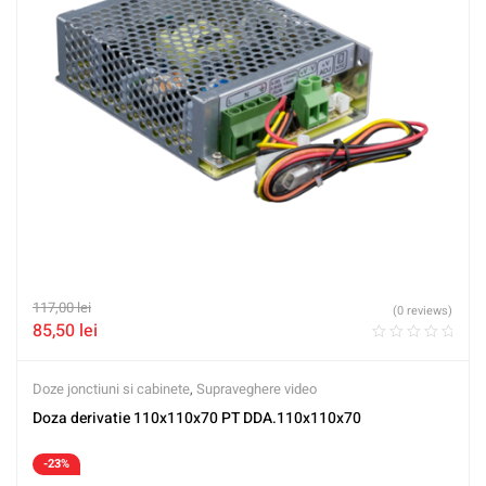
117,00
lei
(0 reviews)
85,50
lei
Doze jonctiuni si cabinete
,
Supraveghere video
Doza derivatie 110x110x70 PT DDA.110x110x70
-23%