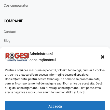
Cos cumparaturi
COMPANIE
Contact
Blog
Cariere
Administrează
Solicitare instalare
consimțământul
Pentru a oferi cea mai bună experiență, folosim tehnologii, cum ar fi cookie-
uri, pentru a stoca și/sau accesa informațiile despre dispozitive.
Consimțământul pentru aceste tehnologii ne permite să procesăm date,
cum ar fi comportamentul de navigare sau ID-uri unice pe acest site. Dacă
Copyright © 2025
Digitaz
.
nu îți dai consimțământul sau îți retragi consimțământul dat poate avea
afecte negative asupra unor anumite funcționalități și funcții.
Acceptă