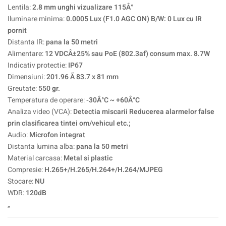
Lentila:
2.8 mm unghi vizualizare 115Â°
Iluminare minima:
0.0005 Lux (F1.0 AGC ON) B/W: 0 Lux cu IR
pornit
Distanta IR:
pana la 50 metri
Alimentare:
12 VDCÂ±25% sau PoE (802.3af) consum max. 8.7W
Indicativ protectie:
IP67
Dimensiuni:
201.96 Ã 83.7 x 81 mm
Greutate:
550 gr.
Temperatura de operare:
-30Â°C ~ +60Â°C
Analiza video (VCA):
Detectia miscarii Reducerea alarmelor false
prin clasificarea tintei om/vehicul etc.;
Audio:
Microfon integrat
Distanta lumina alba:
pana la 50 metri
Material carcasa:
Metal si plastic
Compresie:
H.265+/H.265/H.264+/H.264/MJPEG
Stocare:
NU
WDR:
120dB
„