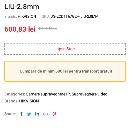
LIU-2.8mm
Brands:
HIKVISION
SKU:
DS-2CD1T67G2H-LIU-2.8MM
600,83
lei
1.042,60
lei
Lipsa Stoc
Cumpara de minim 500 lei pentru transport gratuit
Categories:
Camere supraveghere IP
,
Supraveghere video
Brands:
HIKVISION
Facebook
Twitter
Linkedin
Google+
Pinterest
Share: