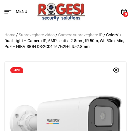
MENU
0
Home
/
Supraveghere video
/
Camere supraveghere IP
/ ColorVu,
Dual Light – Camera IP, 6MP, lentila 2.8mm, IR 50m, WL 50m, Mic,
PoE – HIKVISION DS-2CD1T67G2H-LIU-2.8mm
-42%