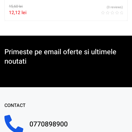
15,60
lei
(0 reviews)
12,12
lei
Primeste pe email oferte si ultimele
noutati
CONTACT
0770898900