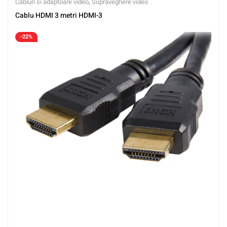
Cabluri si adaptoare video
,
Supraveghere video
Cablu HDMI 3 metri HDMI-3
-22%