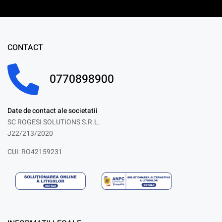
CONTACT
0770898900
Date de contact ale societatii
SC ROGESI SOLUTIONS S.R.L.
J22/213/2020
CUI: RO42159231