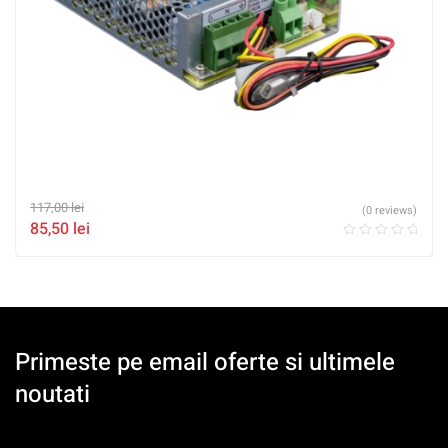
117,00
lei
(0 reviews)
85,50
lei
Primeste pe email oferte si ultimele
noutati