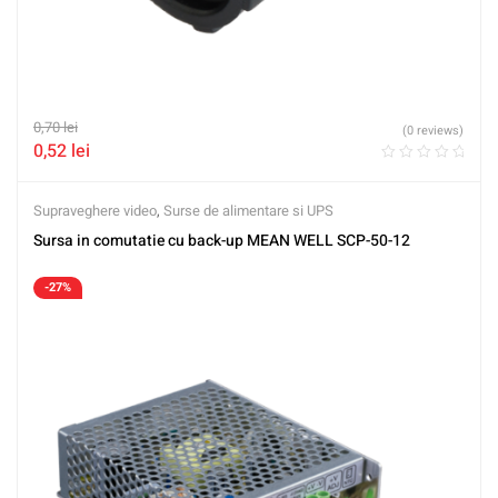
0,70
lei
(0 reviews)
0,52
lei
Supraveghere video
,
Surse de alimentare si UPS
Sursa in comutatie cu back-up MEAN WELL SCP-50-12
-27%