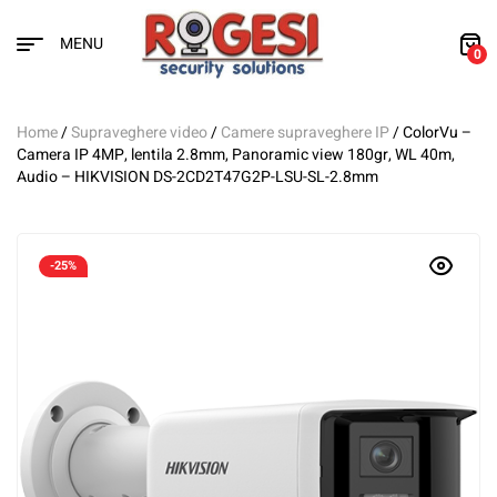
MENU
0
Home
/
Supraveghere video
/
Camere supraveghere IP
/ ColorVu –
Camera IP 4MP, lentila 2.8mm, Panoramic view 180gr, WL 40m,
Audio – HIKVISION DS-2CD2T47G2P-LSU-SL-2.8mm
-25%