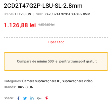
2CD2T47G2P-LSU-SL-2.8mm
Brands:
HIKVISION
SKU:
DS-2CD2T47G2P-LSU-SL-2.8MM
1.126,88
lei
1.502,80
lei
Lipsa Stoc
Cumpara de minim 500 lei pentru transport gratuit
Categories:
Camere supraveghere IP
,
Supraveghere video
Brands:
HIKVISION
Facebook
Twitter
Linkedin
Google+
Pinterest
Share: