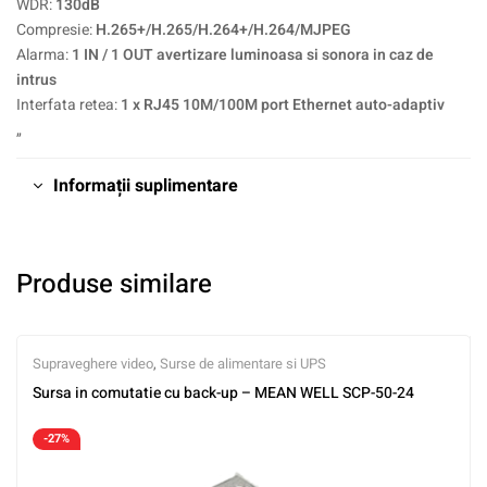
WDR:
130dB
Compresie:
H.265+/H.265/H.264+/H.264/MJPEG
Alarma:
1 IN / 1 OUT avertizare luminoasa si sonora in caz de
intrus
Interfata retea:
1 x RJ45 10M/100M port Ethernet auto-adaptiv
„
Informații suplimentare
Produse similare
Supraveghere video
,
Surse de alimentare si UPS
Sursa in comutatie cu back-up – MEAN WELL SCP-50-24
-27%