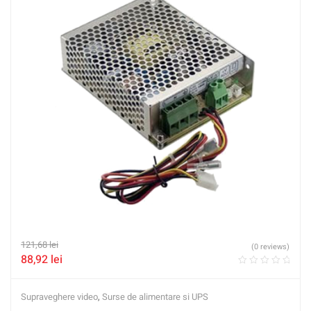
121,68
lei
(0 reviews)
88,92
lei
Supraveghere video
,
Surse de alimentare si UPS