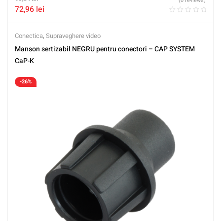
(0 reviews)
72,96
lei
Conectica
,
Supraveghere video
Manson sertizabil NEGRU pentru conectori – CAP SYSTEM
CaP-K
-26%