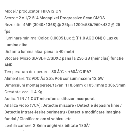
Model / producator:
HIKVISION
Senzor:
2 x 1/2.5′ 4 Megapixel Progressive Scan CMOS
Rezolutie:
4MP (3040×1368) @ 25fps 1200×536/960×432 @ 25
fps
Iluminare minima:
Color: 0.0005 Lux @(F1.0 AGC ON) 0 Lux cu
Lumina alba
Distanta lumina alba:
pana la 40 metri
Stocare:
Micro SD/SDHC/SDXC pana la 256 GB (neinclus) functie
ANR
Temperatura de operare:
-30 Â°C ~ +60Â°C IP67
Alimentare:
12 VDC Â± 25% PoE consum maxim 12.5W
Dimensiuni montaj perete/tavan:
118.6mm x 105.1mm x 306.5mm
Greutate:
cca. 1.4 Kg
Audio:
1 IN / 1 OUT microfon si difuzor incorporat
Analiza video (VCA):
Detectie miscare / Detectie depasire linie /
Detectie intrare-iesire perimetru / Detectie modificare imagine
fundal / Clasificare om si vehicul etc.
Lentila camere:
2.8mm unghi vizibilitate 180Â°