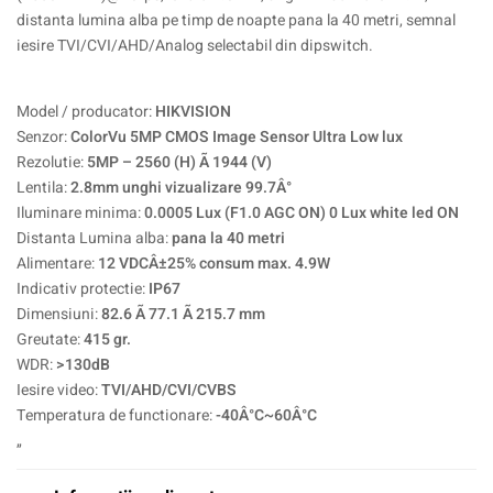
distanta lumina alba pe timp de noapte pana la 40 metri, semnal
iesire TVI/CVI/AHD/Analog selectabil din dipswitch.
Model / producator:
HIKVISION
Senzor:
ColorVu 5MP CMOS Image Sensor Ultra Low lux
Rezolutie:
5MP – 2560 (H) Ã 1944 (V)
Lentila:
2.8mm unghi vizualizare 99.7Â°
Iluminare minima:
0.0005 Lux (F1.0 AGC ON) 0 Lux white led ON
Distanta Lumina alba:
pana la 40 metri
Alimentare:
12 VDCÂ±25% consum max. 4.9W
Indicativ protectie:
IP67
Dimensiuni:
82.6 Ã 77.1 Ã 215.7 mm
Greutate:
415 gr.
WDR:
>130dB
Iesire video:
TVI/AHD/CVI/CVBS
Temperatura de functionare:
-40Â°C~60Â°C
„