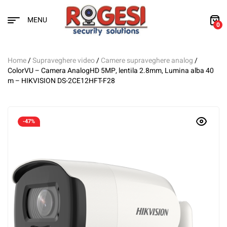
MENU
0
Home
/
Supraveghere video
/
Camere supraveghere analog
/
ColorVU – Camera AnalogHD 5MP, lentila 2.8mm, Lumina alba 40
m – HIKVISION DS-2CE12HFT-F28
-47%