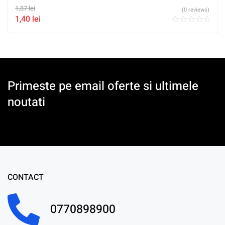
1,87
lei
(0 reviews)
1,40
lei
Primeste pe email oferte si ultimele
noutati
CONTACT
0770898900