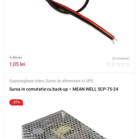
1,40
lei
(0 reviews)
1,05
lei
Supraveghere video
,
Surse de alimentare si UPS
Sursa in comutatie cu back-up – MEAN WELL SCP-75-24
-27%