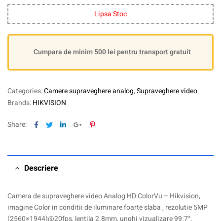
Lipsa Stoc
Cumpara de minim 500 lei pentru transport gratuit
Categories:
Camere supraveghere analog
,
Supraveghere video
Brands:
HIKVISION
Facebook
Twitter
Linkedin
Google+
Pinterest
Share:
Descriere
Camera de supraveghere video Analog HD ColorVu – Hikvision,
imagine Color in conditii de iluminare foarte slaba , rezolutie 5MP
(2560×1944)@20fps, lentila 2.8mm, unghi vizualizare 99.7°,