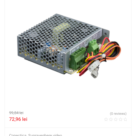
99,84
lei
(0 reviews)
72,96
lei
Conectica
,
Supraveghere video