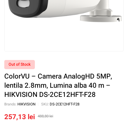
Out of Stock
ColorVU – Camera AnalogHD 5MP,
lentila 2.8mm, Lumina alba 40 m –
HIKVISION DS-2CE12HFT-F28
Brands:
HIKVISION
SKU:
DS-2CE12HFT-F28
257,13
lei
488,80
lei