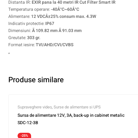
Distanta IR:
EXIR pana la 40 metri IR Cut Filter Smart IR
Temperatura operare:
-40Â°C~60Â°C
Alimentare:
12 VDCÂ±25% consum max. 4.3W
Indicativ protectie:
IP67
Dimensiuni:
Ã 109.82 mm Ã 91.03 mm
Greutate:
303 gr.
Format iesire:
TVI/AHD/CVI/CVBS
„
Produse similare
Supraveghere video
,
Surse de alimentare si UPS
Sursa de alimentare 12V, 3A, back-up in cabinet metalic
SDC-12-3B
-25%