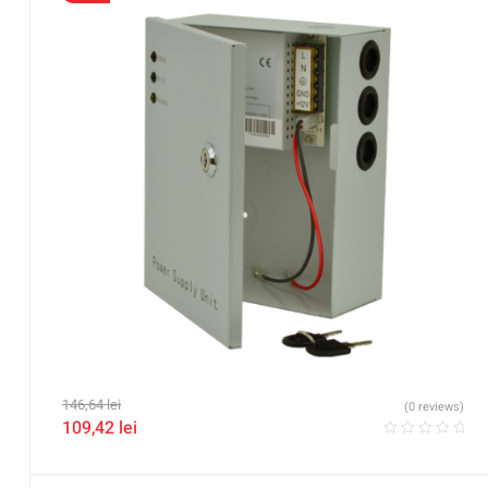
146,64
lei
(0 reviews)
109,42
lei