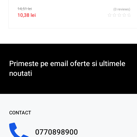
14,51
lei
(0 reviews)
10,38
lei
Primeste pe email oferte si ultimele
noutati
CONTACT
0770898900