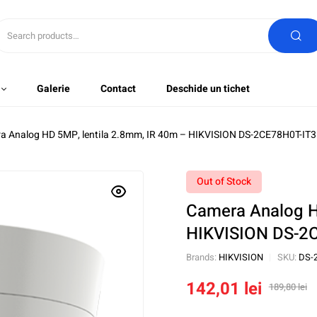
Galerie
Contact
Deschide un tichet
a Analog HD 5MP, lentila 2.8mm, IR 40m – HIKVISION DS-2CE78H0T-IT
Out of Stock
Camera Analog H
HIKVISION DS-2
Brands:
HIKVISION
SKU:
DS-
142,01
lei
189,80
lei