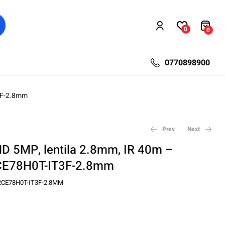
0
0
0770898900
3F-2.8mm
Prev
Next
D 5MP, lentila 2.8mm, IR 40m –
CE78H0T-IT3F-2.8mm
238,65
682,50
lei
lei
448,50
910,00
lei
lei
2CE78H0T-IT3F-2.8MM