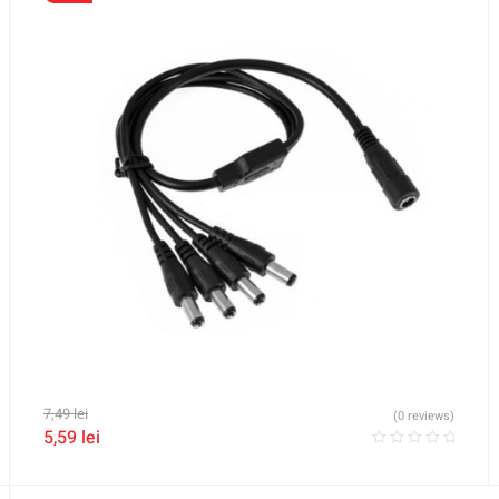
7,49
lei
(0 reviews)
5,59
lei