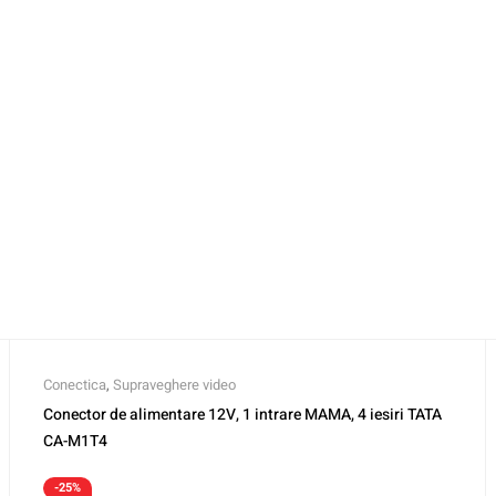
Conectica
,
Supraveghere video
Conector de alimentare 12V, 1 intrare MAMA, 4 iesiri TATA
CA-M1T4
-25%