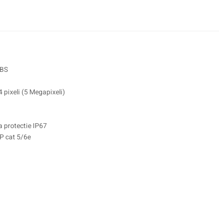
VBS
 pixeli (5 Megapixeli)
a protectie IP67
TP cat 5/6e