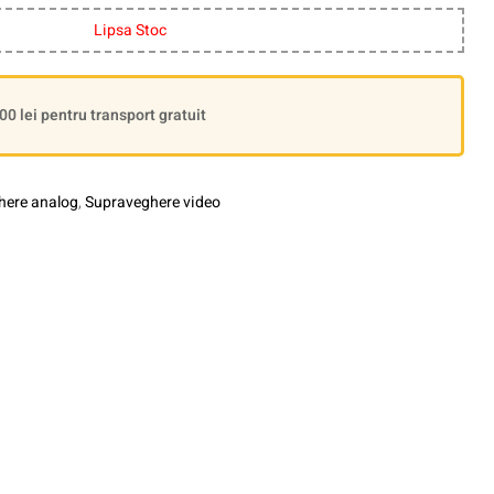
Lipsa Stoc
 lei pentru transport gratuit
here analog
,
Supraveghere video
le+
interest