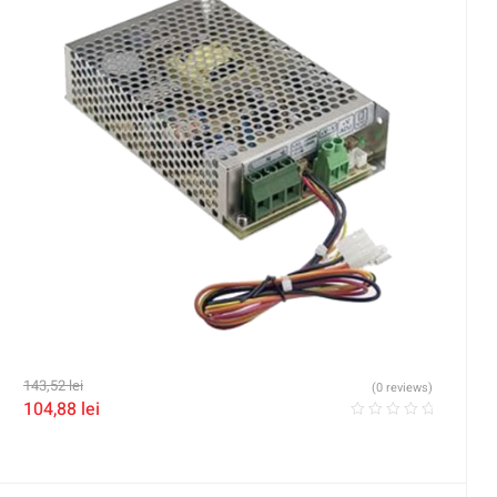
143,52
lei
(0 reviews)
104,88
lei