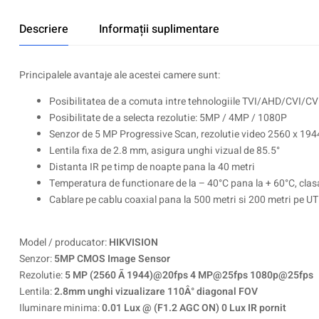
Descriere
Informații suplimentare
Principalele avantaje ale acestei camere sunt:
Posibilitatea de a comuta intre tehnologiile TVI/AHD/CVI/C
Posibilitate de a selecta rezolutie: 5MP / 4MP / 1080P
Senzor de 5 MP Progressive Scan, rezolutie video 2560 x 1944
Lentila fixa de 2.8 mm, asigura unghi vizual de 85.5°
Distanta IR pe timp de noapte pana la 40 metri
Temperatura de functionare de la – 40°C pana la + 60°C, clas
Cablare pe cablu coaxial pana la 500 metri si 200 metri pe U
Model / producator:
HIKVISION
Senzor:
5MP CMOS Image Sensor
Rezolutie:
5 MP (2560 Ã 1944)@20fps 4 MP@25fps 1080p@25fps
Lentila:
2.8mm unghi vizualizare 110Â° diagonal FOV
Iluminare minima:
0.01 Lux @ (F1.2 AGC ON) 0 Lux IR pornit