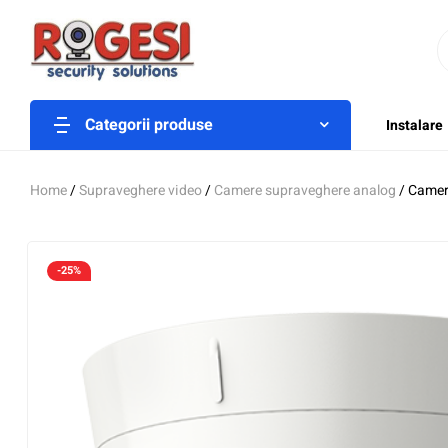
Categorii produse
Instalare
Home
/
Supraveghere video
/
Camere supraveghere analog
/ Camer
-25%