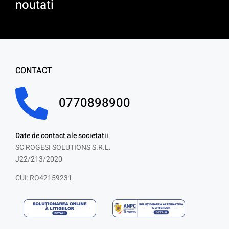
noutati
CONTACT
0770898900
Date de contact ale societatii
SC ROGESI SOLUTIONS S.R.L.
J22/213/2020
CUI: RO42159231