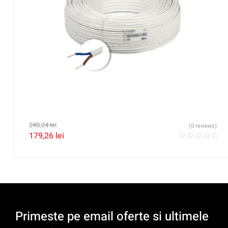
240,24
lei
(0 reviews)
179,26
lei
Primeste pe email oferte si ultimele