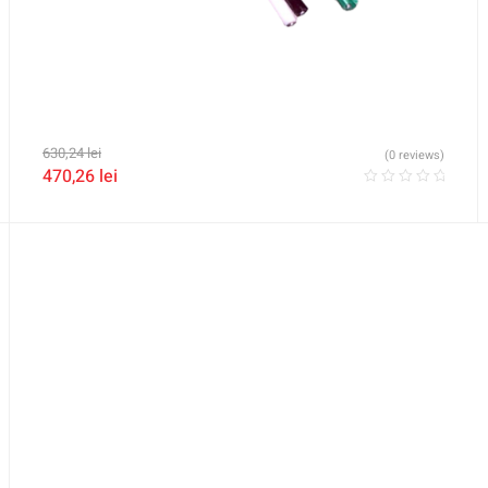
630,24
lei
(0 reviews)
470,26
lei