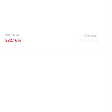
391,56
lei
(0 reviews)
292,16
lei