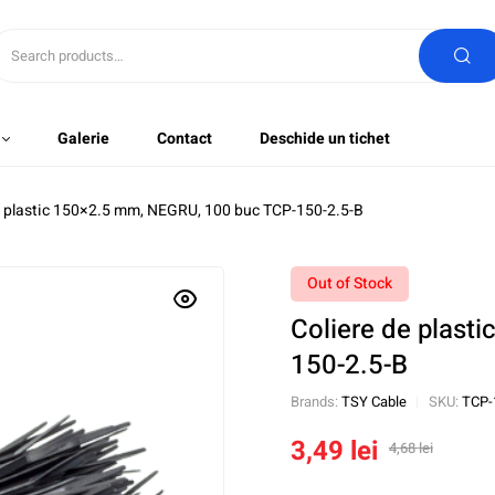
Galerie
Contact
Deschide un tichet
e plastic 150×2.5 mm, NEGRU, 100 buc TCP-150-2.5-B
Out of Stock
Coliere de plast
150-2.5-B
Brands:
TSY Cable
SKU:
TCP-
3,49
lei
4,68
lei