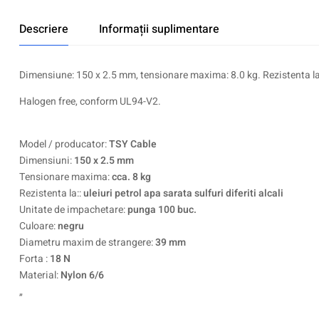
Descriere
Informații suplimentare
Dimensiune: 150 x 2.5 mm, tensionare maxima: 8.0 kg. Rezistenta la: u
Halogen free, conform UL94-V2.
Model / producator:
TSY Cable
Dimensiuni:
150 x 2.5 mm
Tensionare maxima:
cca. 8 kg
Rezistenta la::
uleiuri petrol apa sarata sulfuri diferiti alcali
Unitate de impachetare:
punga 100 buc.
Culoare:
negru
Diametru maxim de strangere:
39 mm
Forta :
18 N
Material:
Nylon 6/6
„