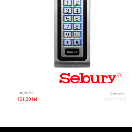
196,56
lei
(0 reviews)
151,20
lei