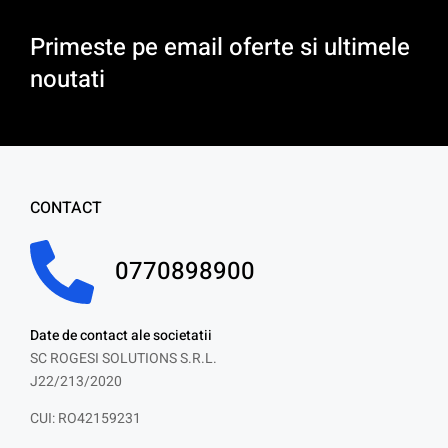
Primeste pe email oferte si ultimele
noutati
CONTACT
0770898900
Date de contact ale societatii
SC ROGESI SOLUTIONS S.R.L.
J22/213/2020
CUI: RO42159231