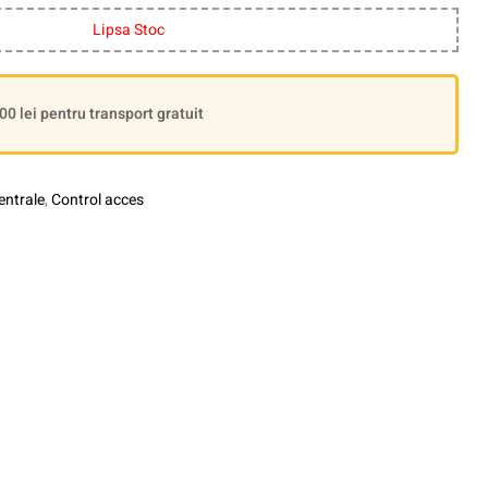
Lipsa Stoc
 lei pentru transport gratuit
entrale
,
Control acces
le+
interest