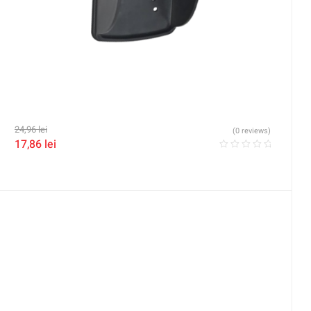
24,96
lei
(0 reviews)
17,86
lei