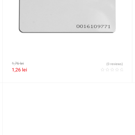
1,76
lei
(0 reviews)
1,26
lei