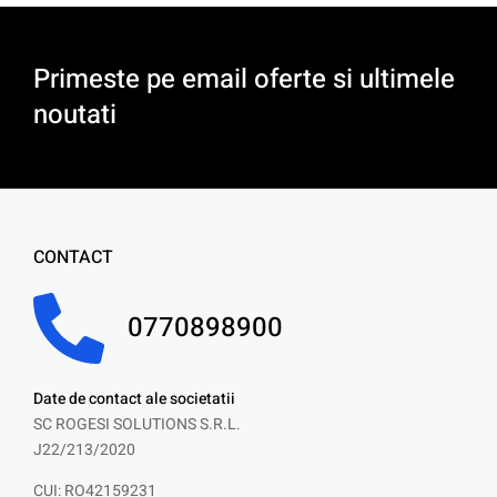
Primeste pe email oferte si ultimele
noutati
CONTACT
0770898900
Date de contact ale societatii
SC ROGESI SOLUTIONS S.R.L.
J22/213/2020
CUI: RO42159231