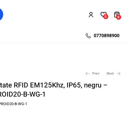
0
0
0770898900
Prev
Next
mitate RFID EM125Khz, IP65, negru –
ROID20-B-WG-1
302,44
140,62
lei
lei
422,76
196,56
lei
lei
PROID20-B-WG-1