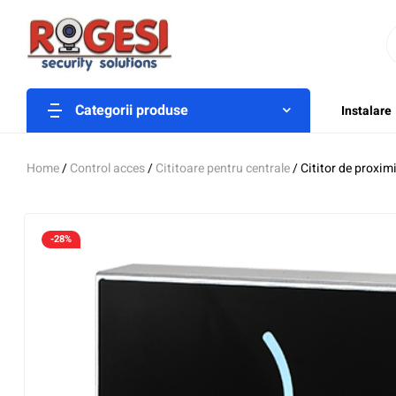
Categorii produse
Instalare
Home
/
Control acces
/
Cititoare pentru centrale
/ Cititor de prox
-28%