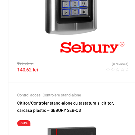
196,56
lei
(0 reviews)
140,62
lei
Control acces
,
Controlere stand-alone
Cititor/Controler stand-alone cu tastatura si cititor,
carcasa plastic – SEBURY SEB-Q3
-23%