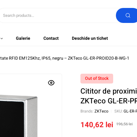
Galerie
Contact
Deschide un tichet
imitate RFID EM125Khz, IP65, negru – ZKTeco GL-ER-PROID20-B-WG-1
Out of Stock
Cititor de proxi
ZKTeco GL-ER-P
Brands:
ZKTeco
SKU:
GL-ER-
140,62
lei
196,56
lei