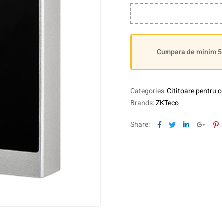
Cumpara de minim 500
Categories:
Cititoare pentru c
Brands:
ZKTeco
Facebook
Twitter
Linkedin
Goog
P
Share: