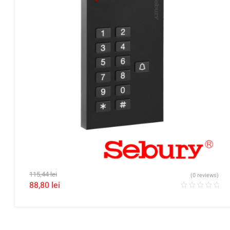
115,44
lei
(0 reviews)
88,80
lei