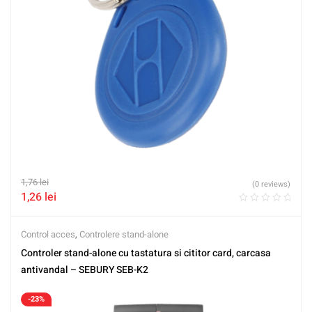
1,76
lei
(0 reviews)
1,26
lei
Control acces
,
Controlere stand-alone
Controler stand-alone cu tastatura si cititor card, carcasa
antivandal – SEBURY SEB-K2
-23%