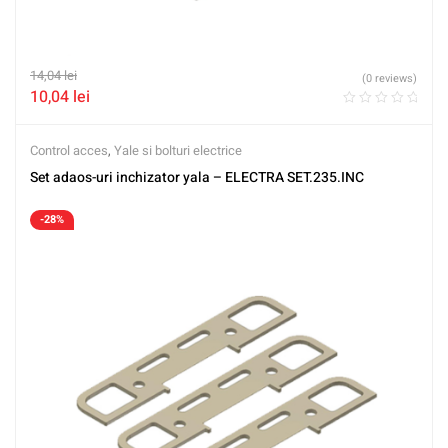
14,04
lei
(0 reviews)
10,04
lei
Control acces
,
Yale si bolturi electrice
Set adaos-uri inchizator yala – ELECTRA SET.235.INC
-28%