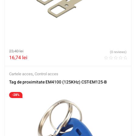
23,40
lei
(0 reviews)
16,74
lei
Cartele acces
,
Control acces
Tag de proximitate EM4100 (125KHz) CST-EM125-B
-28%