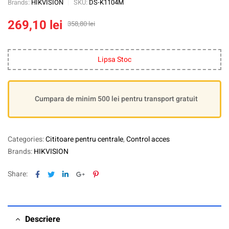
Brands:
HIKVISION
SKU:
DS-K1104M
269,10
lei
358,80
lei
Lipsa Stoc
Cumpara de minim 500 lei pentru transport gratuit
Categories:
Cititoare pentru centrale
,
Control acces
Brands:
HIKVISION
Facebook
Twitter
Linkedin
Google+
Pinterest
Share:
Descriere