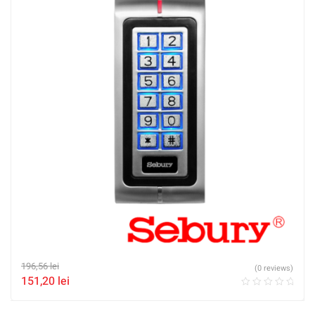
196,56
lei
(0 reviews)
151,20
lei