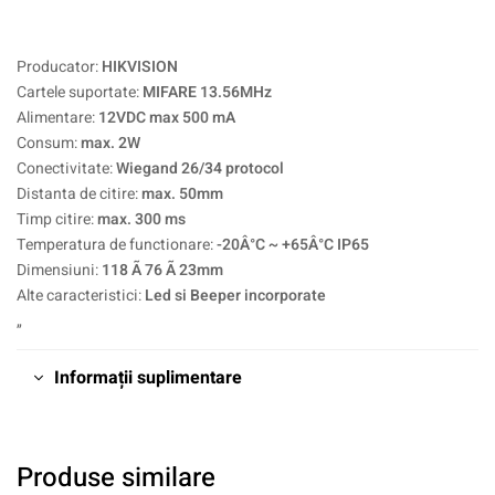
Producator:
HIKVISION
Cartele suportate:
MIFARE 13.56MHz
Alimentare:
12VDC max 500 mA
Consum:
max. 2W
Conectivitate:
Wiegand 26/34 protocol
Distanta de citire:
max. 50mm
Timp citire:
max. 300 ms
Temperatura de functionare:
-20Â°C ~ +65Â°C IP65
Dimensiuni:
118 Ã 76 Ã 23mm
Alte caracteristici:
Led si Beeper incorporate
„
Informații suplimentare
Produse similare