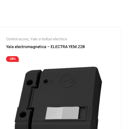
Control acces
,
Yale si bolturi electrice
Yala electromagnetica – ELECTRA YEM.22B
-28%