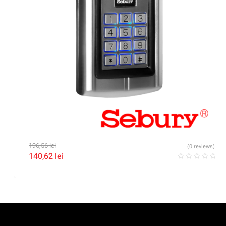
196,56
lei
(0 reviews)
140,62
lei