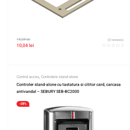
14,04
lei
(0 reviews)
10,04
lei
Control acces
,
Controlere stand-alone
Controler stand-alone cu tastatura si cititor card, carcasa
antivandal – SEBURY SEB-BC2000
-28%