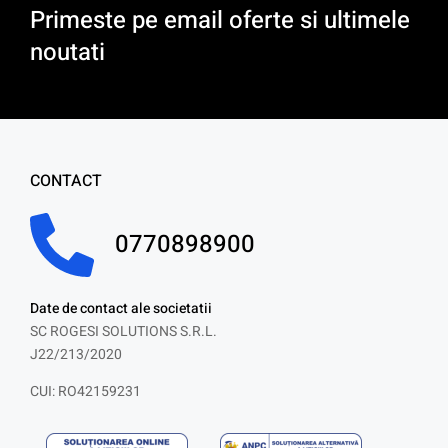
Primeste pe email oferte si ultimele
noutati
CONTACT
0770898900
Date de contact ale societatii
SC ROGESI SOLUTIONS S.R.L.
J22/213/2020
CUI: RO42159231