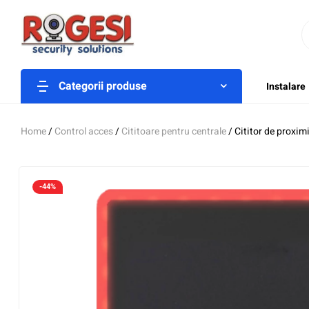
Categorii produse
Instalare
Home
/
Control acces
/
Cititoare pentru centrale
/ Cititor de proxi
-44%