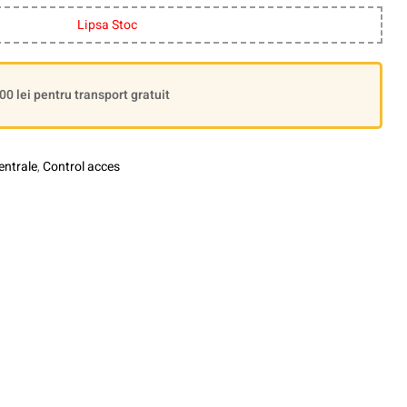
Lipsa Stoc
 lei pentru transport gratuit
entrale
,
Control acces
le+
interest