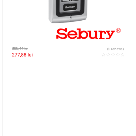
388,44
lei
(0 reviews)
277,88
lei