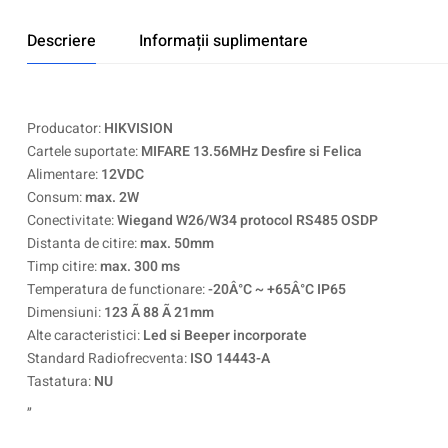
Descriere
Informații suplimentare
Producator:
HIKVISION
Cartele suportate:
MIFARE 13.56MHz Desfire si Felica
Alimentare:
12VDC
Consum:
max. 2W
Conectivitate:
Wiegand W26/W34 protocol RS485 OSDP
Distanta de citire:
max. 50mm
Timp citire:
max. 300 ms
Temperatura de functionare:
-20Â°C ~ +65Â°C IP65
Dimensiuni:
123 Ã 88 Ã 21mm
Alte caracteristici:
Led si Beeper incorporate
Standard Radiofrecventa:
ISO 14443-A
Tastatura:
NU
„