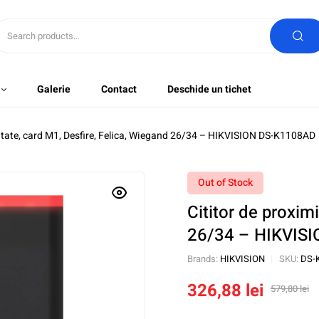
Galerie
Contact
Deschide un tichet
mitate, card M1, Desfire, Felica, Wiegand 26/34 – HIKVISION DS-K1108AD
Out of Stock
Cititor de proxim
26/34 – HIKVIS
Brands:
HIKVISION
SKU:
DS-
326,88
lei
579,80
lei