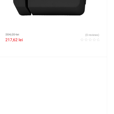
304,20
lei
(0 reviews)
217,62
lei