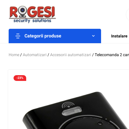
Categorii produse
Instalare
Home
/
Automatizari
/
Accesorii automatizari
/ Telecomanda 2 can
-23%