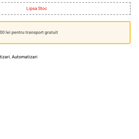
Lipsa Stoc
 lei pentru transport gratuit
izari
,
Automatizari
le+
interest