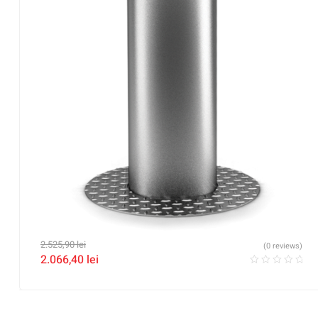
2.525,90
lei
(0 reviews)
2.066,40
lei