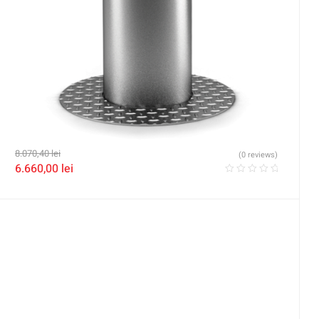
8.070,40
lei
(0 reviews)
6.660,00
lei