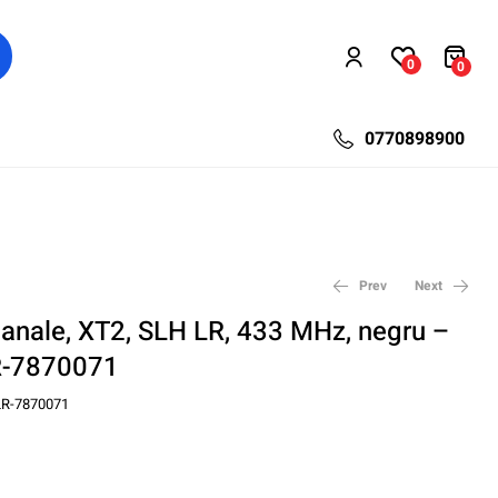
0
0
0770898900
Prev
Next
nale, XT2, SLH LR, 433 MHz, negru –
R-7870071
382,80
94,80
lei
lei
123,24
497,64
lei
lei
R-7870071