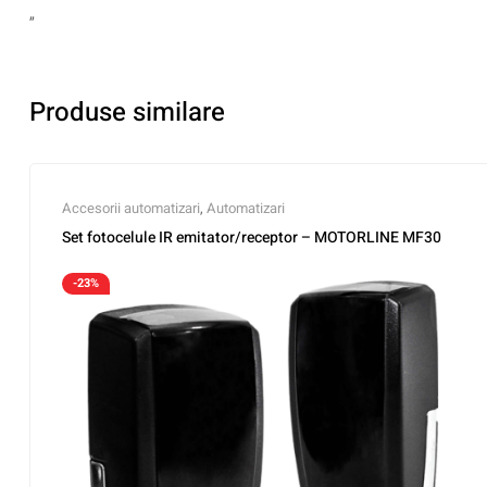
„
Produse similare
Accesorii automatizari
,
Automatizari
Set fotocelule IR emitator/receptor – MOTORLINE MF30
-23%