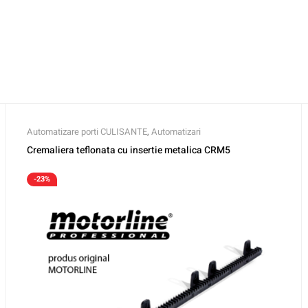
Automatizare porti CULISANTE
,
Automatizari
Cremaliera teflonata cu insertie metalica CRM5
-23%