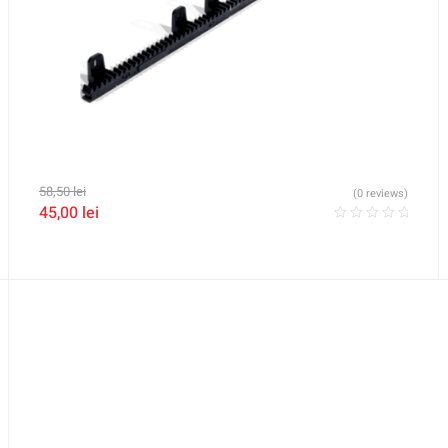
58,50
lei
(0 reviews)
45,00
lei