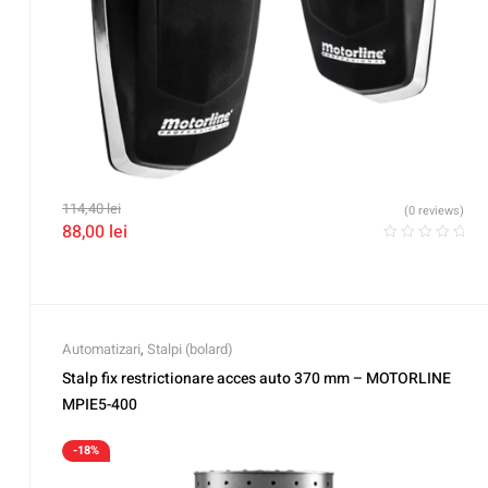
114,40
lei
(0 reviews)
88,00
lei
Automatizari
,
Stalpi (bolard)
Stalp fix restrictionare acces auto 370 mm – MOTORLINE
MPIE5-400
-18%