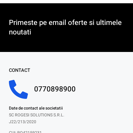
Primeste pe email oferte si ultimele
noutati
CONTACT
0770898900
Date de contact ale societatii
SC ROGESI SOLUTIONS S.R.L.
J22/213/2020
CUI: RO42159231