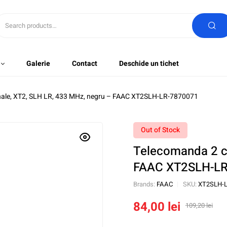
Galerie
Contact
Deschide un tichet
ale, XT2, SLH LR, 433 MHz, negru – FAAC XT2SLH-LR-7870071
Out of Stock
Telecomanda 2 ca
FAAC XT2SLH-L
Brands:
FAAC
SKU:
XT2SLH-L
84,00
lei
109,20
lei