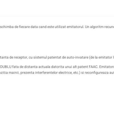
schimba de fiecare data cand este utilizat emitatorul. Un algoritm recuno
istanta de receptor, cu sistemul patentat de auto-invatare (de la emitator 
DUBLU fata de distanta actuala datorita unui alt patent FAAC. Emitator
zitia mainii, prezenta interferentelor electrice, etc.) si reconfigureaza 