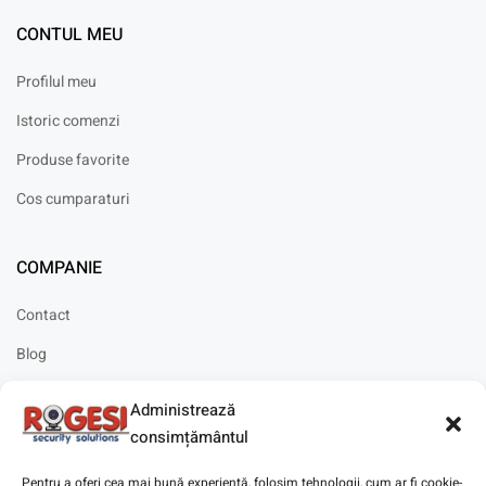
CONTUL MEU
Profilul meu
Istoric comenzi
Produse favorite
Cos cumparaturi
COMPANIE
Contact
Blog
Cariere
Administrează
Solicitare instalare
consimțământul
Pentru a oferi cea mai bună experiență, folosim tehnologii, cum ar fi cookie-