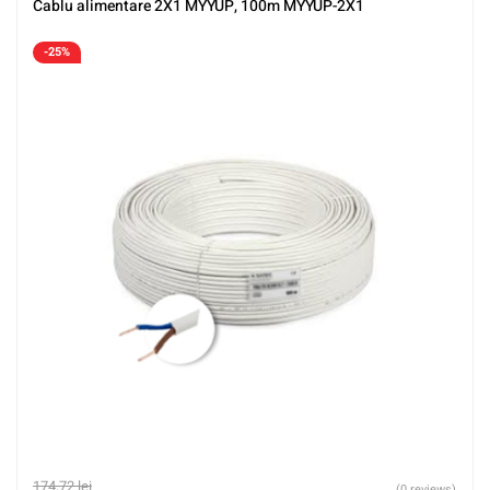
Cablu alimentare 2X1 MYYUP, 100m MYYUP-2X1
-25%
174,72
lei
(0 reviews)