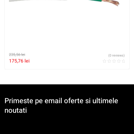
235,56
lei
(0 reviews)
175,76
lei
Primeste pe email oferte si ultimele
noutati