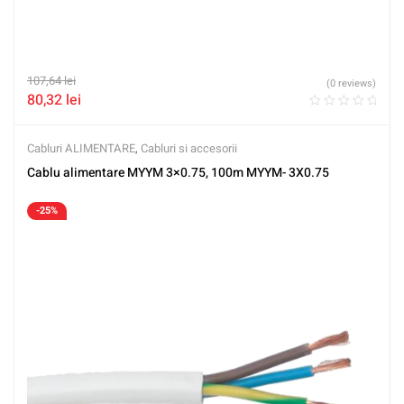
107,64
lei
(0 reviews)
80,32
lei
Cabluri ALIMENTARE
,
Cabluri si accesorii
Cablu alimentare MYYM 3×0.75, 100m MYYM- 3X0.75
-25%