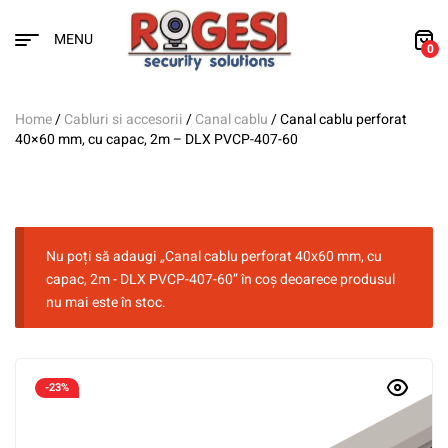
MENU
0
Home
/
Cabluri si accesorii
/
Canal cablu
/ Canal cablu perforat
40×60 mm, cu capac, 2m – DLX PVCP-407-60
Nu poți să adaugi „Canal cablu perforat 40x60 mm, cu
capac, 2m - DLX PVCP-407-60” în coș deoarece produsul
nu mai este în stoc.
-23%