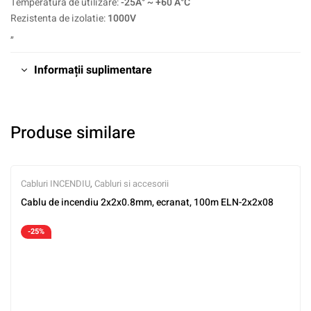
Temperatura de utilizare:
-25Â° ~ +60 Â°C
Rezistenta de izolatie:
1000V
„
Informații suplimentare
Produse similare
Cabluri INCENDIU
,
Cabluri si accesorii
Cablu de incendiu 2x2x0.8mm, ecranat, 100m ELN-2x2x08
-25%