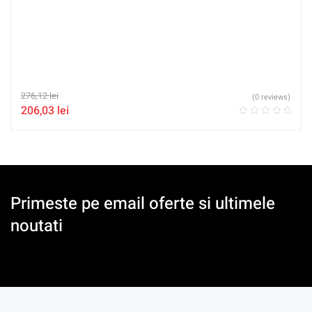
276,12
lei
(0 reviews)
206,03
lei
Primeste pe email oferte si ultimele
noutati