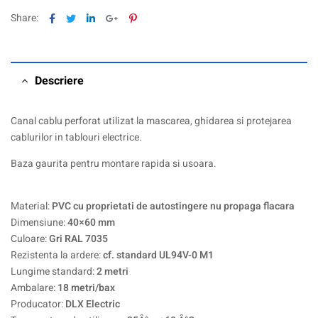
Facebook
Twitter
Linkedin
Google+
Pinterest
Share:
Descriere
Canal cablu perforat utilizat la mascarea, ghidarea si protejarea
cablurilor in tablouri electrice.
Baza gaurita pentru montare rapida si usoara.
Material:
PVC cu proprietati de autostingere nu propaga flacara
Dimensiune:
40×60 mm
Culoare:
Gri RAL 7035
Rezistenta la ardere:
cf. standard UL94V-0 M1
Lungime standard:
2 metri
Ambalare:
18 metri/bax
Producator:
DLX Electric