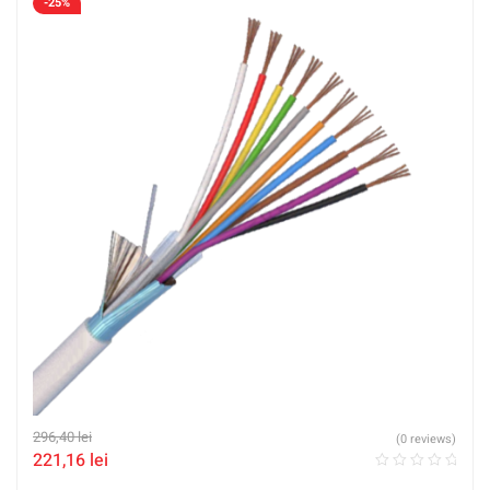
-25%
296,40
lei
(0 reviews)
221,16
lei