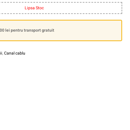
Lipsa Stoc
 lei pentru transport gratuit
ii
,
Canal cablu
le+
interest