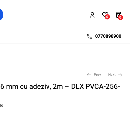
0
0
0770898900
Prev
Next
16 mm cu adeziv, 2m – DLX PVCA-256-
20,76
12,00
lei
lei
26,99
15,60
lei
lei
16