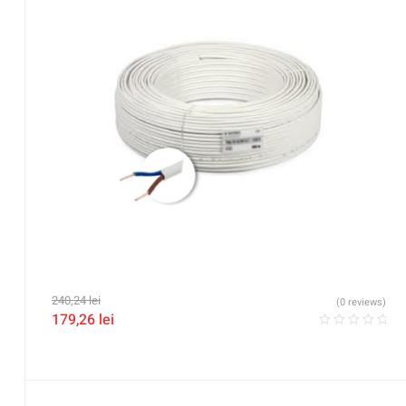
240,24
lei
(0 reviews)
179,26
lei