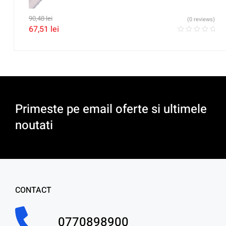
90,48
lei
(0 reviews)
67,51
lei
Primeste pe email oferte si ultimele
noutati
CONTACT
0770898900