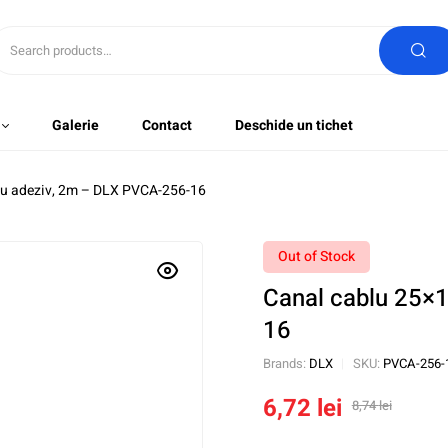
Galerie
Contact
Deschide un tichet
u adeziv, 2m – DLX PVCA-256-16
Out of Stock
Canal cablu 25×
16
Brands:
DLX
SKU:
PVCA-256-
6,72
lei
8,74
lei