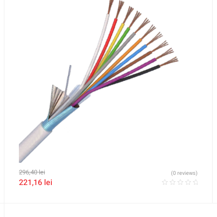
296,40
lei
(0 reviews)
221,16
lei