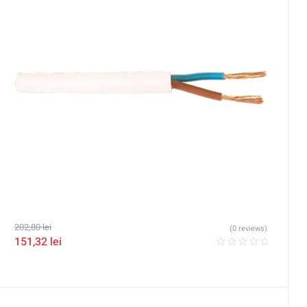
202,80
lei
(0 reviews)
151,32
lei