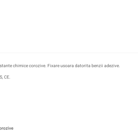
bstante chimice corozive. Fixare usoara datorita benzii adezive.
S, CE.
corozive