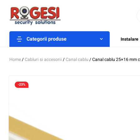
Categorii produse
Instalare
Home
/
Cabluri si accesorii
/
Canal cablu
/ Canal cablu 25×16 mm c
-23%