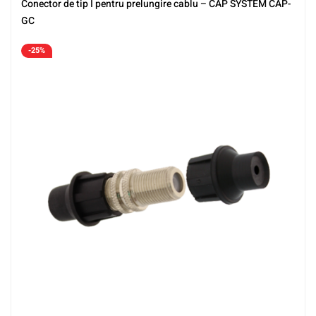
Conector de tip I pentru prelungire cablu – CAP SYSTEM CAP-
GC
-25%