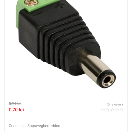
0,94
lei
(0 reviews)
0,70
lei
Conectica
,
Supraveghere video