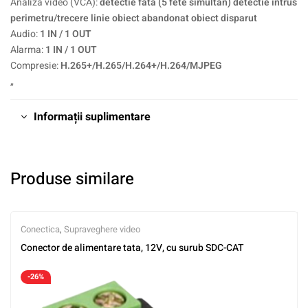
Analiza video (VCA):
detectie fata (5 fete simultan) detectie intrus
perimetru/trecere linie obiect abandonat obiect disparut
Audio:
1 IN / 1 OUT
Alarma:
1 IN / 1 OUT
Compresie:
H.265+/H.265/H.264+/H.264/MJPEG
„
Informații suplimentare
Produse similare
Conectica
,
Supraveghere video
Conector de alimentare tata, 12V, cu surub SDC-CAT
-26%