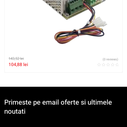
143,52
lei
(0 reviews)
104,88
lei
Primeste pe email oferte si ultimele
noutati