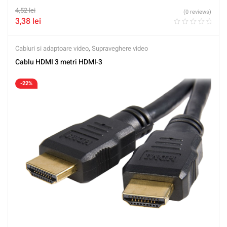
4,52
lei
(0 reviews)
3,38
lei
Cabluri si adaptoare video
,
Supraveghere video
Cablu HDMI 3 metri HDMI-3
-22%