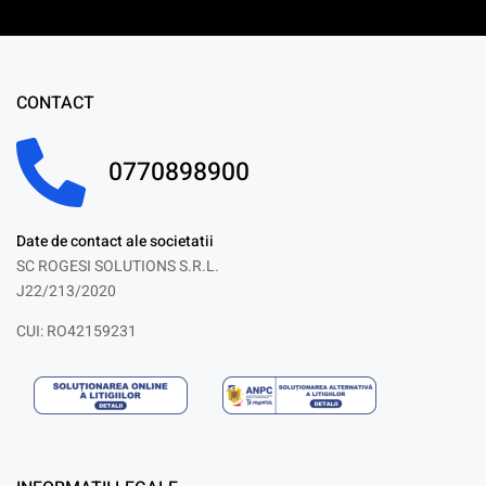
CONTACT
0770898900
Date de contact ale societatii
SC ROGESI SOLUTIONS S.R.L.
J22/213/2020
CUI: RO42159231