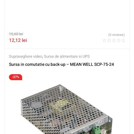
15,60
lei
(0 reviews)
12,12
lei
Supraveghere video
,
Surse de alimentare si UPS
Sursa in comutatie cu back-up – MEAN WELL SCP-75-24
-27%