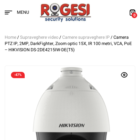
MENU
0
Home
/
Supraveghere video
/
Camere supraveghere IP
/ Camera
PTZ IP, 2MP, DarkFighter, Zoom optic 15X, IR 100 metri, VCA, PoE
– HIKVISION DS-2DE4215IW-DE(T5)
-47%