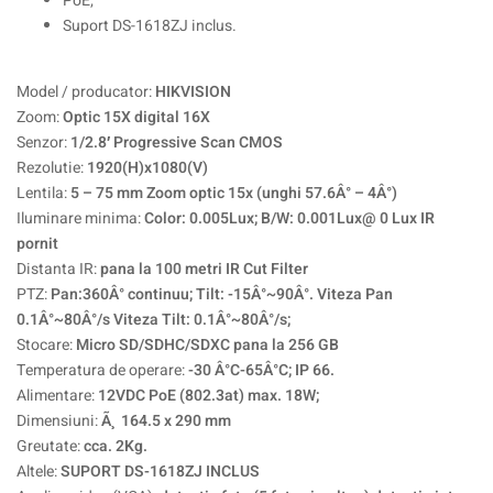
PoE;
Suport DS-1618ZJ inclus.
Model / producator:
HIKVISION
Zoom:
Optic 15X digital 16X
Senzor:
1/2.8′ Progressive Scan CMOS
Rezolutie:
1920(H)x1080(V)
Lentila:
5 – 75 mm Zoom optic 15x (unghi 57.6Â° – 4Â°)
Iluminare minima:
Color: 0.005Lux; B/W: 0.001Lux@ 0 Lux IR
pornit
Distanta IR:
pana la 100 metri IR Cut Filter
PTZ:
Pan:360Â° continuu; Tilt: -15Â°~90Â°. Viteza Pan
0.1Â°~80Â°/s Viteza Tilt: 0.1Â°~80Â°/s;
Stocare:
Micro SD/SDHC/SDXC pana la 256 GB
Temperatura de operare:
-30 Â°C-65Â°C; IP 66.
Alimentare:
12VDC PoE (802.3at) max. 18W;
Dimensiuni:
Ã¸ 164.5 x 290 mm
Greutate:
cca. 2Kg.
Altele:
SUPORT DS-1618ZJ INCLUS