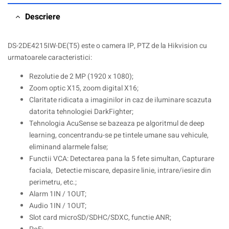
Descriere
DS-2DE4215IW-DE(T5) este o camera IP, PTZ de la Hikvision cu
urmatoarele caracteristici:
Rezolutie de 2 MP (1920 x 1080);
Zoom optic X15, zoom digital X16;
Claritate ridicata a imaginilor in caz de iluminare scazuta
datorita tehnologiei DarkFighter;
Tehnologia AcuSense se bazeaza pe algoritmul de deep
learning, concentrandu-se pe tintele umane sau vehicule,
eliminand alarmele false;
Functii VCA: Detectarea pana la 5 fete simultan, Capturare
faciala, Detectie miscare, depasire linie, intrare/iesire din
perimetru, etc.;
Alarm 1IN / 1OUT;
Audio 1IN / 1OUT;
Slot card microSD/SDHC/SDXC, functie ANR;