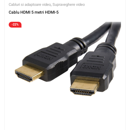
Cabluri si adaptoare video
,
Supraveghere video
Cablu HDMI 5 metri HDMI-5
-22%