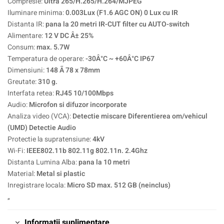
Compresie:
Ultra 265/H.265/H.264/MJPEG
Iluminare minima:
0.003Lux (F1.6 AGC ON) 0 Lux cu IR
Distanta IR:
pana la 20 metri IR-CUT filter cu AUTO-switch
Alimentare:
12 V DC Â± 25%
Consum:
max. 5.7W
Temperatura de operare:
-30Â°C ~ +60Â°C IP67
Dimensiuni:
148 Ã 78 x 78mm
Greutate:
310 g.
Interfata retea:
RJ45 10/100Mbps
Audio:
Microfon si difuzor incorporate
Analiza video (VCA):
Detectie miscare Diferentierea om/vehicul
(UMD) Detectie Audio
Protectie la supratensiune:
4kV
Wi-Fi:
IEEE802.11b 802.11g 802.11n. 2.4Ghz
Distanta Lumina Alba:
pana la 10 metri
Material:
Metal si plastic
Inregistrare locala:
Micro SD max. 512 GB (neinclus)
„
Informații suplimentare