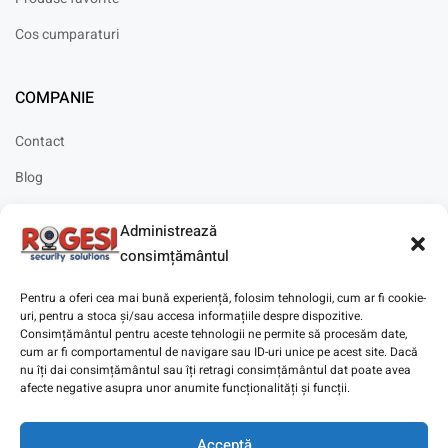
Cos cumparaturi
COMPANIE
Contact
Blog
Cariere
Administrează
Solicitare instalare
consimțământul
Pentru a oferi cea mai bună experiență, folosim tehnologii, cum ar fi cookie-
uri, pentru a stoca și/sau accesa informațiile despre dispozitive.
Consimțământul pentru aceste tehnologii ne permite să procesăm date,
cum ar fi comportamentul de navigare sau ID-uri unice pe acest site. Dacă
Copyright © 2025
Digitaz
.
nu îți dai consimțământul sau îți retragi consimțământul dat poate avea
afecte negative asupra unor anumite funcționalități și funcții.
Acceptă