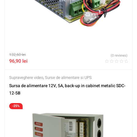
132,60
lei
(0 reviews)
96,90
lei
Supraveghere video
,
Surse de alimentare si UPS
Sursa de alimentare 12V, 5A, back-up in cabinet metalic SDC-
12-5B
-25%