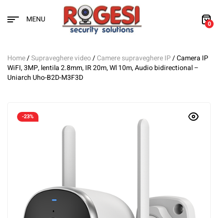
MENU
0
Home
/
Supraveghere video
/
Camere supraveghere IP
/ Camera IP
WiFI, 3MP, lentila 2.8mm, IR 20m, Wl 10m, Audio bidirectional –
Uniarch Uho-B2D-M3F3D
-23%