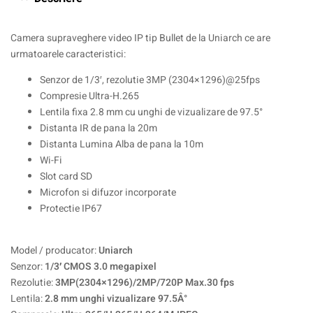
Camera supraveghere video IP tip Bullet de la Uniarch ce are
urmatoarele caracteristici:
Senzor de 1/3′, rezolutie 3MP (2304×1296)@25fps
Compresie Ultra-H.265
Lentila fixa 2.8 mm cu unghi de vizualizare de 97.5°
Distanta IR de pana la 20m
Distanta Lumina Alba de pana la 10m
Wi-Fi
Slot card SD
Microfon si difuzor incorporate
Protectie IP67
Model / producator:
Uniarch
Senzor:
1/3′ CMOS 3.0 megapixel
Rezolutie:
3MP(2304×1296)/2MP/720P Max.30 fps
Lentila:
2.8 mm unghi vizualizare 97.5Â°