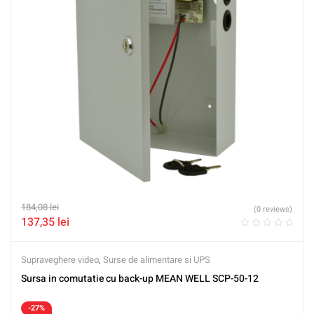
184,08
lei
(0 reviews)
137,35
lei
Supraveghere video
,
Surse de alimentare si UPS
Sursa in comutatie cu back-up MEAN WELL SCP-50-12
-27%