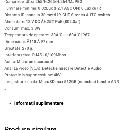
Compresie:
Ultra 265/H.265/H.264/MJPEG
Iluminare minima:
0.02Lux (F2.1 AGC ON) 0 Lux cu IR
Distanta IR:
pana la 30 metri IR-CUT filter cu AUTO-switch
Alimentare:
12 V DC Â± 25% PoE (802.3af)
Consum:
max. 3.3W
Temperatura de operare:
-30Â°C ~ +60Â°C IP67
Dimensiuni:
Ã118 Ã 97 mm
Greutate:
270 g.
Interfata retea:
RJ45 10/100Mbps
Audio:
Microfon incorporat
Analiza video (VCA):
Detectie miscare Detectie Audio
Protectie la supratensiune:
4kV
Inregistrare locala:
MicroSD max 512GB (neinclus) functie ANR
„
Informații suplimentare
Produse similare