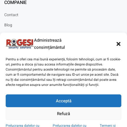
COMPANIE
Contact
Blog
Cariere
Administrează
Solicitare instalare
consimțământul
Pentru a oferi cea mai bună experiență, folosim tehnologii, cum ar fi cookie-
uri, pentru a stoca și/sau accesa informațiile despre dispozitive.
Consimțământul pentru aceste tehnologii ne permite să procesăm date,
cum ar fi comportamentul de navigare sau ID-uri unice pe acest site. Dacă
Copyright © 2025
Digitaz
.
nu îți dai consimțământul sau îți retragi consimțământul dat poate avea
afecte negative asupra unor anumite funcționalități și funcții.
Acceptă
Refuză
Prelucrarea datelor cu
Prelucrarea datelor cu
Termeni si