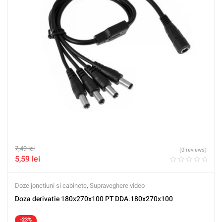
7,49
lei
(0 reviews)
5,59
lei
Doze jonctiuni si cabinete
,
Supraveghere video
Doza derivatie 180x270x100 PT DDA.180x270x100
-23%