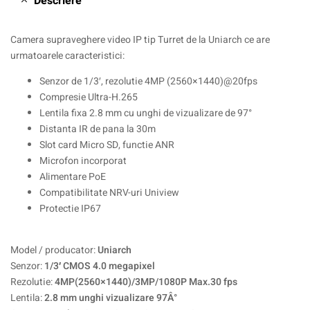
Descriere
Camera supraveghere video IP tip Turret de la Uniarch ce are
urmatoarele caracteristici:
Senzor de 1/3′, rezolutie 4MP (2560×1440)@20fps
Compresie Ultra-H.265
Lentila fixa 2.8 mm cu unghi de vizualizare de 97°
Distanta IR de pana la 30m
Slot card Micro SD, functie ANR
Microfon incorporat
Alimentare PoE
Compatibilitate NRV-uri Uniview
Protectie IP67
Model / producator:
Uniarch
Senzor:
1/3′ CMOS 4.0 megapixel
Rezolutie:
4MP(2560×1440)/3MP/1080P Max.30 fps
Lentila:
2.8 mm unghi vizualizare 97Â°