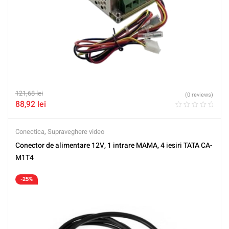
121,68
lei
(0 reviews)
88,92
lei
Conectica
,
Supraveghere video
Conector de alimentare 12V, 1 intrare MAMA, 4 iesiri TATA CA-
M1T4
-25%