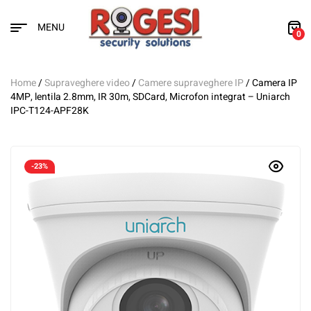
MENU
0
Home
/
Supraveghere video
/
Camere supraveghere IP
/ Camera IP
4MP, lentila 2.8mm, IR 30m, SDCard, Microfon integrat – Uniarch
IPC-T124-APF28K
-23%