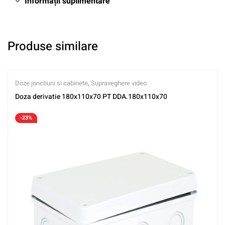
Informații suplimentare
Produse similare
Doze jonctiuni si cabinete
,
Supraveghere video
Doza derivatie 180x110x70 PT DDA.180x110x70
-23%