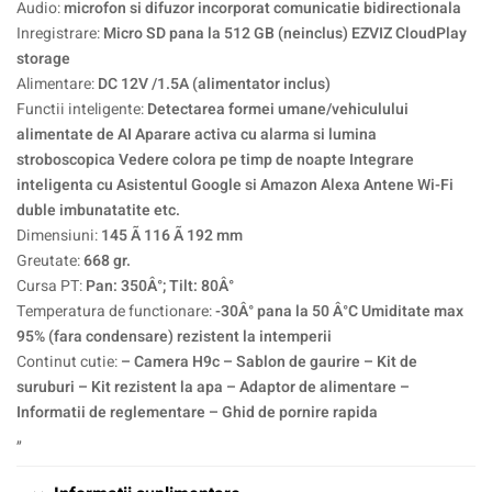
Audio:
microfon si difuzor incorporat comunicatie bidirectionala
Inregistrare:
Micro SD pana la 512 GB (neinclus) EZVIZ CloudPlay
storage
Alimentare:
DC 12V /1.5A (alimentator inclus)
Functii inteligente:
Detectarea formei umane/vehiculului
alimentate de AI Aparare activa cu alarma si lumina
stroboscopica Vedere colora pe timp de noapte Integrare
inteligenta cu Asistentul Google si Amazon Alexa Antene Wi-Fi
duble imbunatatite etc.
Dimensiuni:
145 Ã 116 Ã 192 mm
Greutate:
668 gr.
Cursa PT:
Pan: 350Â°; Tilt: 80Â°
Temperatura de functionare:
-30Â° pana la 50 Â°C Umiditate max
95% (fara condensare) rezistent la intemperii
Continut cutie:
– Camera H9c – Sablon de gaurire – Kit de
suruburi – Kit rezistent la apa – Adaptor de alimentare –
Informatii de reglementare – Ghid de pornire rapida
„