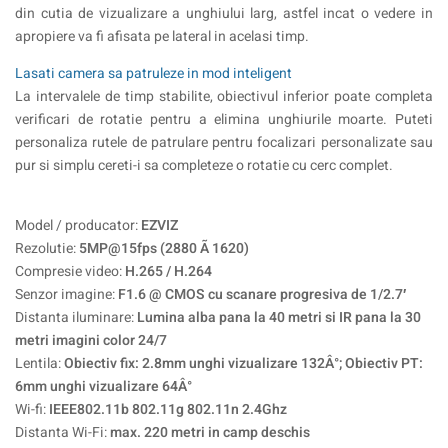
din cutia de vizualizare a unghiului larg, astfel incat o vedere in
apropiere va fi afisata pe lateral in acelasi timp.
Lasati camera sa patruleze in mod inteligent
La intervalele de timp stabilite, obiectivul inferior poate completa
verificari de rotatie pentru a elimina unghiurile moarte. Puteti
personaliza rutele de patrulare pentru focalizari personalizate sau
pur si simplu cereti-i sa completeze o rotatie cu cerc complet.
Model / producator:
EZVIZ
Rezolutie:
5MP@15fps (2880 Ã 1620)
Compresie video:
H.265 / H.264
Senzor imagine:
F1.6 @ CMOS cu scanare progresiva de 1/2.7′
Distanta iluminare:
Lumina alba pana la 40 metri si IR pana la 30
metri imagini color 24/7
Lentila:
Obiectiv fix: 2.8mm unghi vizualizare 132Â°; Obiectiv PT:
6mm unghi vizualizare 64Â°
Wi-fi:
IEEE802.11b 802.11g 802.11n 2.4Ghz
Distanta Wi-Fi:
max. 220 metri in camp deschis