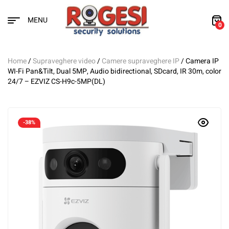
MENU
0
Home
/
Supraveghere video
/
Camere supraveghere IP
/ Camera IP
WI-Fi Pan&Tilt, Dual 5MP, Audio bidirectional, SDcard, IR 30m, color
24/7 – EZVIZ CS-H9c-5MP(DL)
-38%