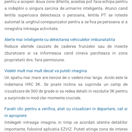
pentru a acoperi doua zone diferite, acestea pot face echipa pentru
a indeplini o singura sarcina de urmarire inteligenta. Atunci cand
lentila superioara detecteaza o persoana, lentila PT se roteste
automat la unghiul corespunzator pentru a se fixa pe persoana si a
inregistra intreaga activitate.
Alerte mai inteligente cu detectarea vehiculelor imbunatatita
Reduce alertele cauzate de caderea frunzelor sau de insecte
zburatoare si va informeaza cand cineva parcheaza in zona
proprietatii dvs. fara permisiune.
Vedeti mult mai mult decat va puteti imagina
Un spatiu mai mare are nevoie de o vedere mai larga. Acolo este la
indemana H9C 3K. Se poate inclina sa cuprinda un camp de
vizualizare de 360 de grade si sa redea detalii in rezolutie 3K pentru
a surprinde in mod clar momente cruciale.
Faceti clic pentru a verifica, atat cu vizualizari in departare, cat si
in apropiere
Intelegeti intreaga imagine, in timp ce acordati atentie detaliilor
importante, folosind aplicatia EZVIZ. Puteti atinge zona de interes