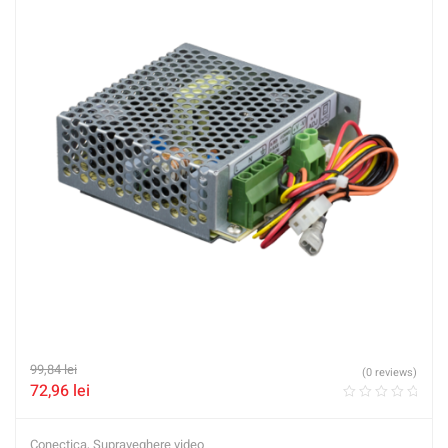
99,84
lei
(0 reviews)
72,96
lei
Conectica
,
Supraveghere video