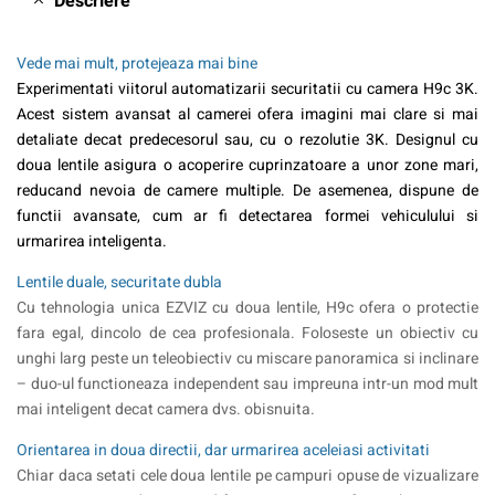
Descriere
Vede mai mult, protejeaza mai bine
Experimentati viitorul automatizarii securitatii cu camera H9c 3K.
Acest sistem avansat al camerei ofera imagini mai clare si mai
detaliate decat predecesorul sau, cu o rezolutie 3K. Designul cu
doua lentile asigura o acoperire cuprinzatoare a unor zone mari,
reducand nevoia de camere multiple. De asemenea, dispune de
functii avansate, cum ar fi detectarea formei vehiculului si
urmarirea inteligenta.
Lentile duale, securitate dubla
Cu tehnologia unica EZVIZ cu doua lentile, H9c ofera o protectie
fara egal, dincolo de cea profesionala. Foloseste un obiectiv cu
unghi larg peste un teleobiectiv cu miscare panoramica si inclinare
– duo-ul functioneaza independent sau impreuna intr-un mod mult
mai inteligent decat camera dvs. obisnuita.
Orientarea in doua directii, dar urmarirea aceleiasi activitati
Chiar daca setati cele doua lentile pe campuri opuse de vizualizare